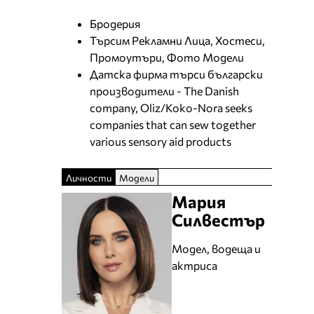
Бродерия
Търсим Рекламни Лица, Хостеси,
Промоутъри, Фото Модели
Датска фирма търси български
производители - The Danish
company, Oliz/Koko-Nora seeks
companies that can sew together
various sensory aid products
Личности
Модели
Мария
Силвестър
Модел, водеща и
актриса