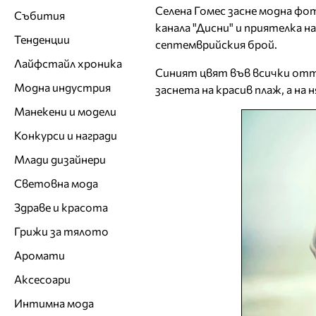
Селена Гомес засне модна фот
Събития
канала "Дисни" и приятелка 
Тенденции
септемврийския брой.
Лайфстайл хроника
Синият цвят във всички отт
Модна индустрия
заснета на красив плаж, а на
Манекени и модели
Конкурси и награди
Млади дизайнери
Световна мода
Здраве и красота
Грижи за тялото
Аромати
Аксесоари
Интимна мода