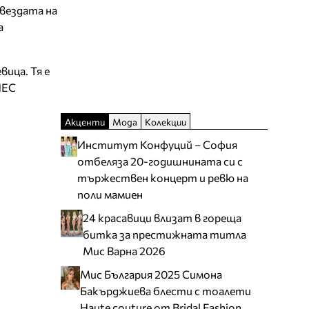
Звездата на
а
ица. Тя е
НЕС
Акценти
Мода
Колекции
Институт Конфуций – София
отбеляза 20-годишнината си с
тържествен концерт и ревю на
поли мамиен
24 красавици влизат в гореща
битка за престижната титла
Мис Варна 2026
Мис България 2025 Симона
Бакърджиева блести с тоалети
Haute couture от Bridal Fashion