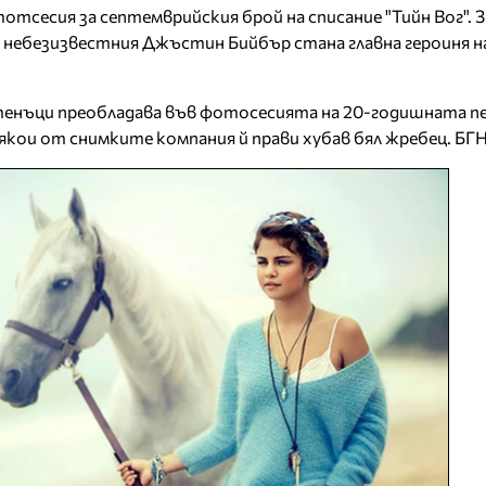
отсесия за септемврийския брой на списание "Тийн Вог". 
на небезизвестния Джъстин Бийбър стана главна героиня н
енъци преобладава във фотосесията на 20-годишната пев
 някои от снимките компания й прави хубав бял жребец. БГ