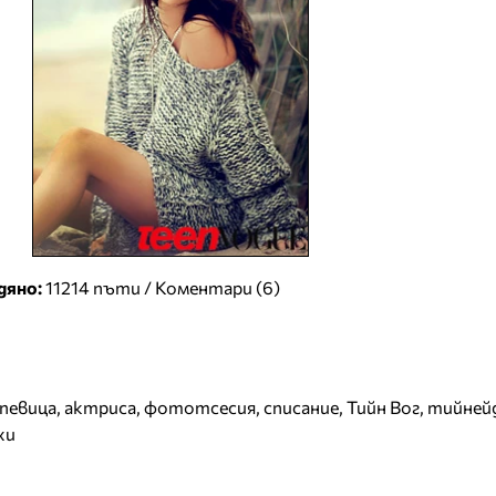
дяно:
11214 пъти /
Коментари (6)
певица
,
актриса
,
фототсесия
,
списание
,
Тийн Вог
,
тийней
хи