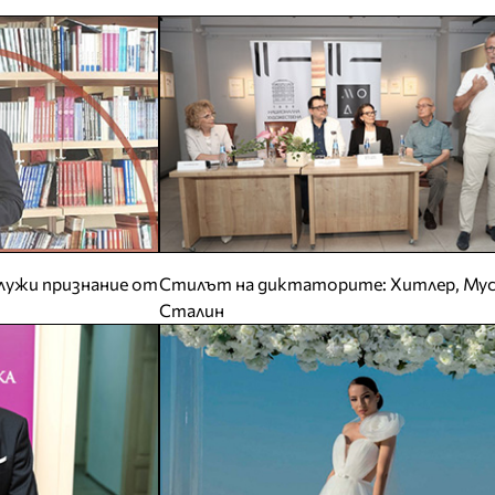
лужи признание от
Стилът на диктаторите: Хитлер, Мус
Сталин