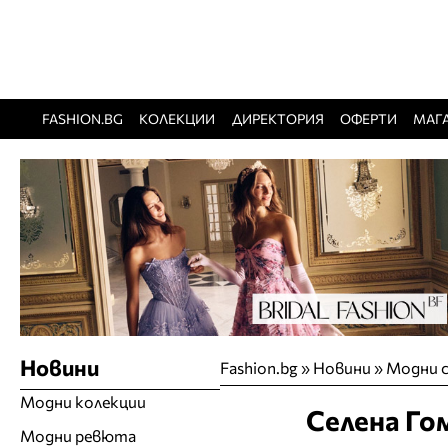
FASHION.BG
КОЛЕКЦИИ
ДИРЕКТОРИЯ
ОФЕРТИ
МАГ
Новини
Fashion.bg
»
Новини
»
Модни с
Модни колекции
Селена Гом
Модни ревюта