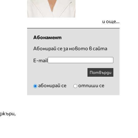
и още...
Абонамент
Абонирай се за новото в сайта
E-mail
Потвърди
абонирай се
отпиши се
джъри
,