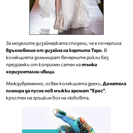
За моделите дизайнерката сподели, че е почерпила
вдъхновение от дизайна на картите Таро
. В
колекцията доминират вечерните рокли без
презрамки от копринен сатен на
тънки
хоризонтални ивици
.
Междувременно, освен колекцията дрехи,
Донатела
планира да пусне нов мъжки аромат "Ерос"
,
кръстен на гръцкия бог на любовта.