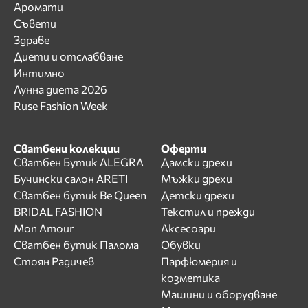
Аромати
Съвети
Здраве
Диети и отслабване
Интимно
Лунна диета 2026
Ruse Fashion Week
Сватбени колекции
Оферти
Сватбен Бутик ALEGRA
Дамски дрехи
Бучински салон ARETI
Мъжки дрехи
Сватбен бутик Be Queen
Детски дрехи
BRIDAL FASHION
Текстил и прежди
Mon Amour
Аксесоари
Сватбен бутик Палома
Обувки
Стоян Радичев
Парфюмерия и
козметика
Машини и оборудване