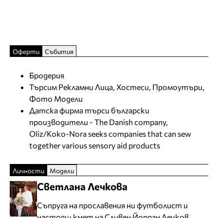
Оферти
Събития
Бродерия
Търсим Рекламни Лица, Хостеси, Промоутъри,
Фото Модели
Датска фирма търси български
производители - The Danish company,
Oliz/Koko-Nora seeks companies that can sew
together various sensory aid products
Личности
Модели
Светлана Лечкова
Съпруга на прославения ни футболист и
настоящ кмет на Сливен Йордан Лечков