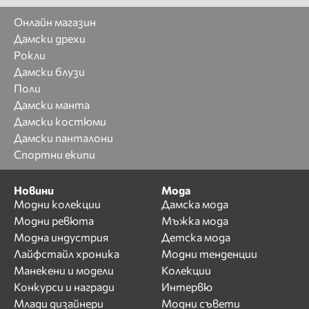
Онлайн магазин
Дамски дрехи
Рокли
Дамски блузи
Поли
Дамски манта
Дамски костюми
Дамски панталони
Спортни екипи
Новини
Мода
Модни колекции
Дамска мода
Модни ревюта
Мъжка мода
Модна индустрия
Детска мода
Лайфстайл хроника
Модни тенденции
Манекени и модели
Колекции
Конкурси и награди
Интервю
Млади дизайнери
Модни съвети