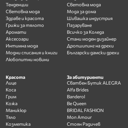
Тенденции
Световна мода
Световна мода
Мода за дома
Здраве и красота
Шивашка индустрия
Грижи за тялото
Пазаруване
Аромати
Всичко за Коледа
Аксесоари
Стани моден дизайнер
Интимна мода
Дропшипинг на дрехи
Модни списания и книги
Български дамски дрехи
Любопитни новини
Красота
За абитуриенти
Лице
Сватбен Бутик ALEGRA
Коса
Alfa Brides
Грим
Banderol
Кожа
Be Queen
Маникюр
BRIDAL FASHION
Тяло
Mon Amour
Козметика
Стоян Радичев