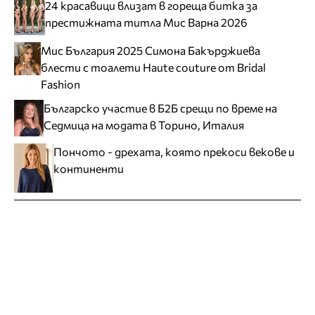
24 красавици влизат в гореща битка за
престижната титла Мис Варна 2026
Мис България 2025 Симона Бакърджиева
блести с тоалети Haute couture от Bridal
Fashion
Българско участие в Б2Б срещи по време на
Седмица на модата в Торино, Италия
Пончото - дрехата, която прекоси векове и
континенти