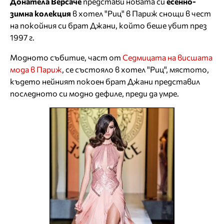
Донатела Версаче
представи новата си
есенно-
зимна колекция
в хотел "Риц" в Париж снощи в чест
на покойния си брат Джани, който беше убит през
1997 г.
Модното събитие, част от
Седмицата на висшата
мода в Париж
, се състояло в хотел "Риц", мястото,
където нейният покоен брат Джани представил
последното си модно дефиле, преди да умре.