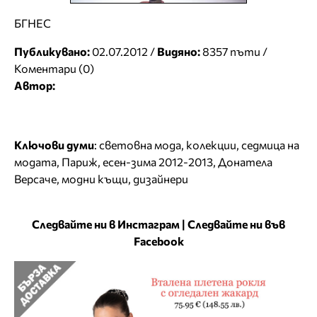
БГНЕС
Публикувано:
02.07.2012 /
Видяно:
8357 пъти /
Коментари (0)
Автор:
Ключови думи
:
световна мода
,
колекции
,
седмица на
модата
,
Париж
,
есен-зима 2012-2013
,
Донатела
Версаче
,
модни къщи
,
дизайнери
Следвайте ни в Инстаграм
|
Следвайте ни във
Facebook