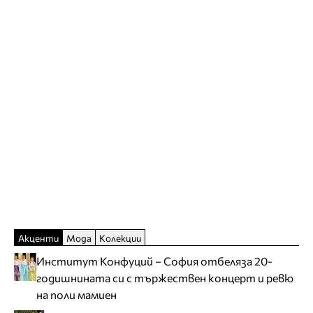
Акценти
Мода
Колекции
Институт Конфуций – София отбеляза 20-
годишнината си с тържествен концерт и ревю
на поли мамиен