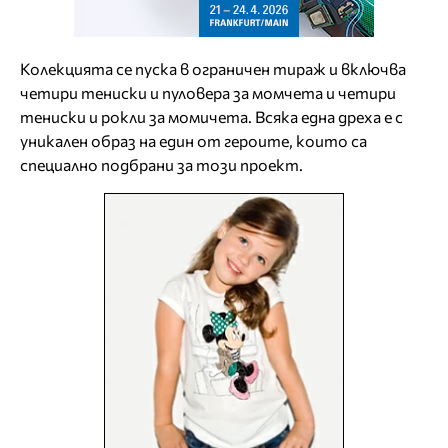
Колекцията се пуска в ограничен тираж и включва
четири тениски и пуловера за момчета и четири
тениски и рокли за момичета. Всяка една дреха е с
уникален образ на един от героите, които са
специално подбрани за този проект.