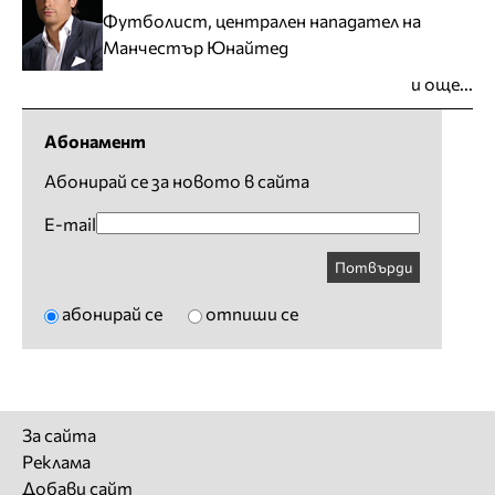
Футболист, централен нападател на
Манчестър Юнайтед
и още...
Абонамент
Абонирай се за новото в сайта
E-mail
Потвърди
абонирай се
отпиши се
За сайта
Реклама
Добави сайт