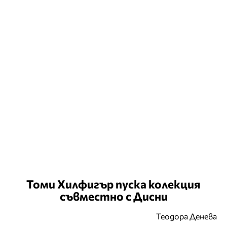
Томи Хилфигър пуска колекция
съвместно с Дисни
Теодора Денева