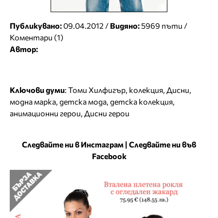
Публикувано:
09.04.2012 /
Видяно:
5969 пъти /
Коментари (1)
Автор:
Ключови думи
:
Томи Хилфигър
,
колекция
,
Дисни
,
модна марка
,
детска мода
,
детска колекция
,
анимационни герои
,
Дисни герои
Следвайте ни в Инстаграм
|
Следвайте ни във
Facebook