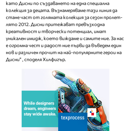
като Дисни по създаването на една специална
колекция за децата. Възнамеряваме тази линия да
стане част от голямата колекция за сезон пролет-
лято 2012. Дисни притежават превъзходна
креативност и творчески потенциал, имат
уникален имидж, което виждаме и самите ние. За нас
е огромна чест и радост ние първи да въведем един
нов и различен прочит на най-популярните герои на
Дисни" , споделя Хилфигър.