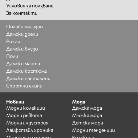
Условия за ползване
За контакти
Онлайн магазин
Дамски дрехи
Рокли
Дамски блузи
Поли
Дамски манта
Дамски костюми
Дамски панталони
Спортни екипи
Новини
Мода
Модни колекции
Дамска мода
Модни ревюта
Мъжка мода
Модна индустрия
Детска мода
Лайфстайл хроника
Модни тенденции
Манекени и модели
Колекции