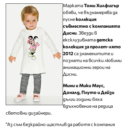
Марката
Томи Хилфигър
обяви, че възнамерява да
пусне
колекция
съвместно с компанията
Дисни
. Звезди в
ексклузивната
детска
колекция за пролет-лято
2012
са знаменитите и
познати на всички любими
анимационни герои на
Дисни.
Мини и Мики Маус,
Доналд, Плуто и Дейзи
дълги години бяха
вдъхновение на редица
световни дизайнери.
"Аз съм безкрайно щастлив да работя с компания