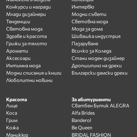
Конкурси и награди
Интервю
Млади дизайнери
Модни съвети
Тенденции
Световна мода
Световна мода
Мода за дома
Здраве и красота
Шивашка индустрия
Грижи за тялото
Пазаруване
Аромати
Всичко за Коледа
Аксесоари
Стани моден дизайнер
Интимна мода
Дропшипинг на дрехи
Модни списания и книги
Български дамски дрехи
Любопитни новини
Красота
За абитуриенти
Лице
Сватбен Бутик ALEGRA
Коса
Alfa Brides
Грим
Banderol
Кожа
Be Queen
Маникюр
BRIDAL FASHION