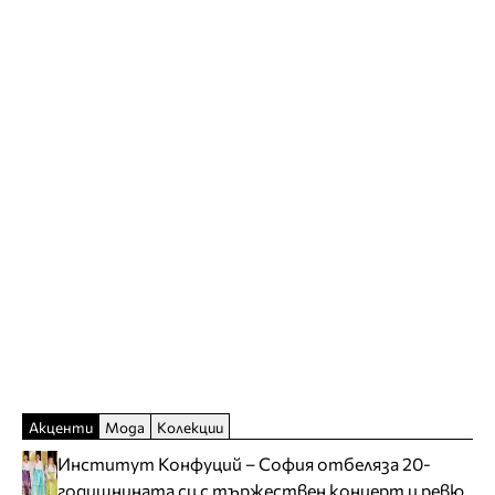
Акценти
Мода
Колекции
Институт Конфуций – София отбеляза 20-
годишнината си с тържествен концерт и ревю