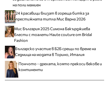
на поли мамиен
24 красавици влизат в гореща битка за
престижната титла Мис Варна 2026
Мис България 2025 Симона Бакърджиева
блести с тоалети Haute couture от Bridal
Fashion
Българско участие в Б2Б срещи по време на
Седмица на модата в Торино, Италия
Пончото - дрехата, която прекоси векове и
континенти