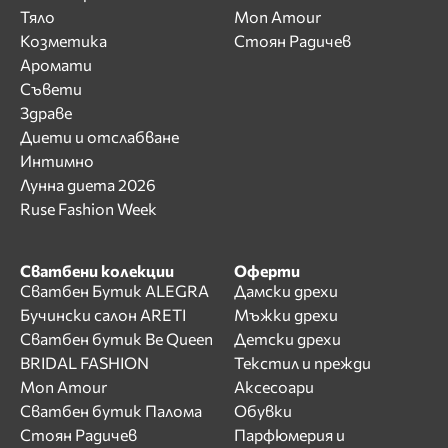
Тяло
Mon Amour
Козметика
Стоян Радичев
Аромати
Съвети
Здраве
Диети и отслабване
Интимно
Лунна диета 2026
Ruse Fashion Week
Сватбени колекции
Оферти
Сватбен Бутик ALEGRA
Дамски дрехи
Бучински салон ARETI
Мъжки дрехи
Сватбен бутик Be Queen
Детски дрехи
BRIDAL FASHION
Текстил и прежди
Mon Amour
Аксесоари
Сватбен бутик Палома
Обувки
Стоян Радичев
Парфюмерия и