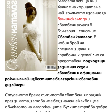
Младата певица Ани
Хуанг е на корицата на
най-голямото издание за
булчинска мода
и
сватбени услуги в
България – списание
Сватбен каталог
. В
новия брой на
специализирания
справочник детайлно са
представени
подходящи
за зимния сезон
сватбени и официални
рокли на най-известните български и световни
дизайнери
.
Студеното време съпътства сватбения празник
през зимата, затова не е без значение какво ще е
облеклото на младоженците. Булките трябва добре