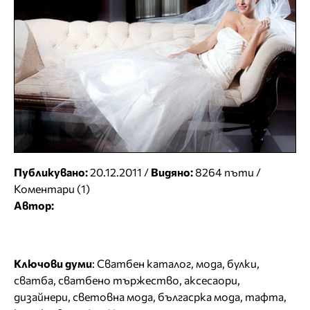
Публикувано:
20.12.2011 /
Видяно:
8264 пъти /
Коментари (1)
Автор:
Ключови думи
:
Сватбен каталог
,
мода
,
булки
,
сватба
,
сватбено тържество
,
аксесаори
,
дизайнери
,
световна мода
,
бългасрка мода
,
тафта
,