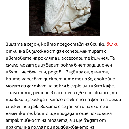
Зимата е сезон, който предоставя на всички
булки
отлична възможност да експериментират с
цветовете на роклята и аксесоарите към нея. Те
смело могат да изберат рокля в нетрадиционен
цвят – червен, син, розов… Разбира се, дамите,
които харесват дискретните тонове, спокойно
могат да заложат на рокля в екрю или цвят кафе.
Тоалетите, решени в наситени цветни нюанси, по
правило изглеждат много ефектно на фона на белия
снежен пейзаж. Зимата е сезонът и на яките и
наметките, които ще придадат още по-голяма
атрактивност на тоалета, а и ще бъдат от
практична полза при придвижването на