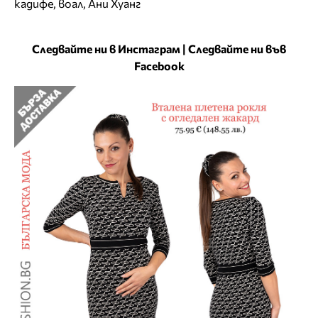
кадифе
,
воал
,
Ани Хуанг
Следвайте ни в Инстаграм
|
Следвайте ни във
Facebook