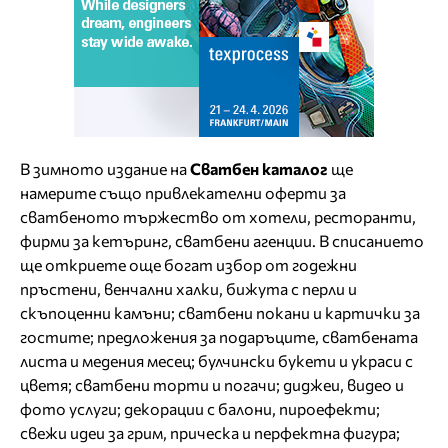
В
зимното издание на
Сватбен каталог
ще
намерите също привлекателни оферти за
сватбеното тържество от хотели, ресторанти,
фирми за кетъринг, сватбени агенции. В списанието
ще откриете още богат избор от годежни
пръстени, венчални халки, бижута с перли и
скъпоценни камъни; сватбени покани и картички за
гостите; предложения за подаръците, сватбената
листа и медения месец; булчински букети и украси с
цветя; сватбени торти и погачи; диджеи, видео и
фото услуги; декорации с балони, пироефекти;
свежи идеи за грим, прическа и перфектна фигура;