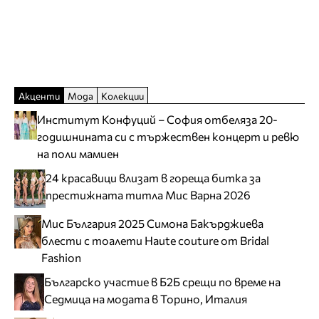
Акценти
Мода
Колекции
Институт Конфуций – София отбеляза 20-
годишнината си с тържествен концерт и ревю
на поли мамиен
24 красавици влизат в гореща битка за
престижната титла Мис Варна 2026
Мис България 2025 Симона Бакърджиева
блести с тоалети Haute couture от Bridal
Fashion
Българско участие в Б2Б срещи по време на
Седмица на модата в Торино, Италия