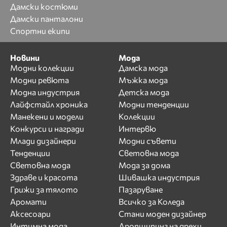
Дамски костюми
Дамски панталони
Спортни екипи
Новини
Мода
Модни колекции
Дамска мода
Модни ревюта
Мъжка мода
Модна индустрия
Детска мода
Лайфстайл хроника
Модни тенденции
Манекени и модели
Колекции
Конкурси и награди
Интервю
Млади дизайнери
Модни съвети
Тенденции
Световна мода
Световна мода
Мода за дома
Здраве и красота
Шивашка индустрия
Грижи за тялото
Пазаруване
Аромати
Всичко за Коледа
Аксесоари
Стани моден дизайнер
Интимна мода
Дропшипинг на дрехи