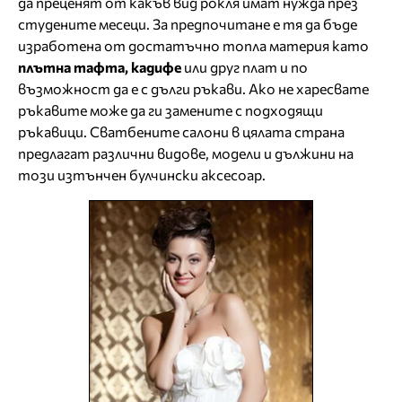
да преценят от какъв вид рокля имат нужда през
студените месеци. За предпочитане е тя да бъде
изработена от достатъчно топла материя като
плътна тафта, кадифе
или друг плат и по
възможност да е с дълги ръкави. Ако не харесвате
ръкавите може да ги замените с подходящи
ръкавици. Сватбените салони в цялата страна
предлагат различни видове, модели и дължини на
този изтънчен булчински аксесоар.