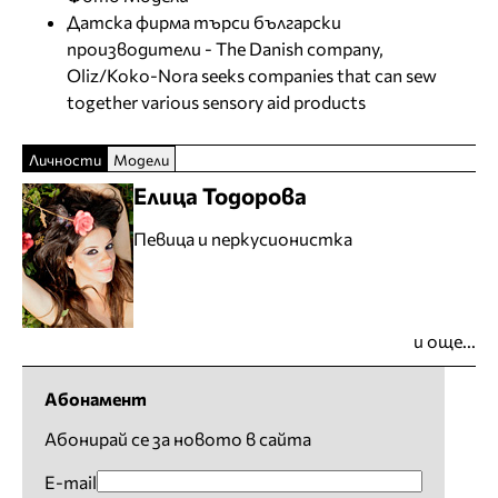
Датска фирма търси български
производители - The Danish company,
Oliz/Koko-Nora seeks companies that can sew
together various sensory aid products
Личности
Модели
Елица Тодорова
Певица и перкусионистка
и още...
Абонамент
Абонирай се за новото в сайта
E-mail