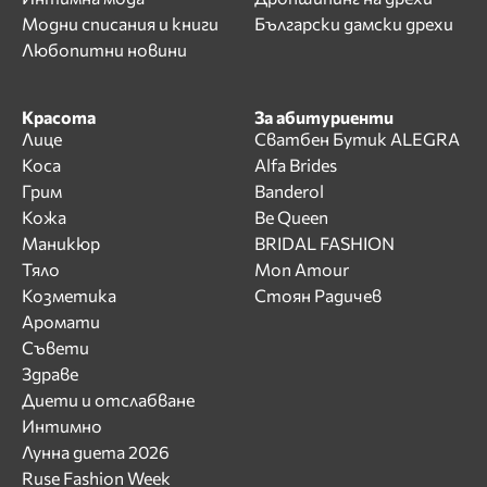
Модни списания и книги
Български дамски дрехи
Любопитни новини
Красота
За абитуриенти
Лице
Сватбен Бутик ALEGRA
Коса
Alfa Brides
Грим
Banderol
Кожа
Be Queen
Маникюр
BRIDAL FASHION
Тяло
Mon Amour
Козметика
Стоян Радичев
Аромати
Съвети
Здраве
Диети и отслабване
Интимно
Лунна диета 2026
Ruse Fashion Week