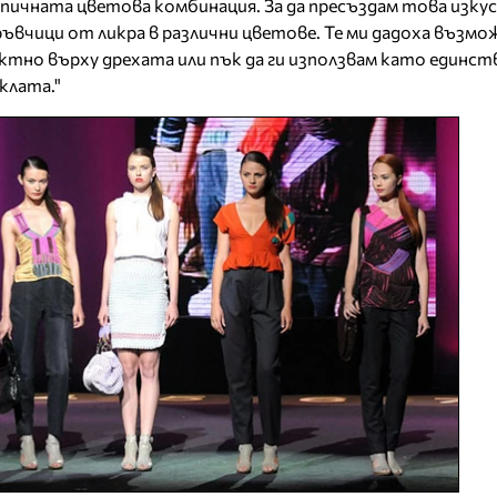
пичната цветова комбинация. За да пресъздам това изку
ръвчици от ликра в различни цветове. Те ми дадоха възм
ктно върху дрехата или пък да ги използвам като единств
клата."