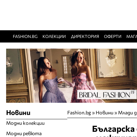
FASHION.BG
КОЛЕКЦИИ
ДИРЕКТОРИЯ
ОФЕРТИ
МАГ
Новини
Fashion.bg
»
Новини
»
Млади д
Модни колекции
Българска 
Модни ревюта