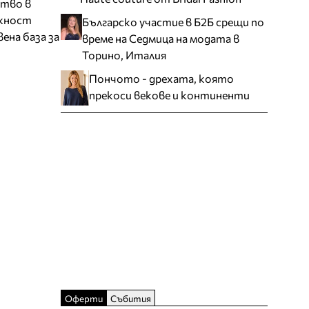
ство в
ожност
Българско участие в Б2Б срещи по
ена база за
време на Седмица на модата в
Торино, Италия
Пончото - дрехата, която
прекоси векове и континенти
Оферти
Събития