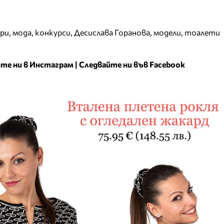
ери
,
мода
,
конкурси
,
Десислава Горанова
,
модели
,
тоалети
те ни в Инстаграм
|
Следвайте ни във Facebook