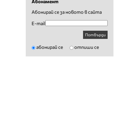
Абонамент
Абонирай се за новото в сайта
E-mail
Потвърди
абонирай се
отпиши се