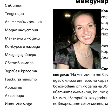
междунаро
Събития
Ко
Тенденции
год
Лайфстайл хроника
шир
жур
Модна индустрия
Naz
Манекени и модели
Меж
Конкурси и награди
Кор
Млади дизайнери
Анг
Световна мода
Спе
Здраве и красота
сподели:
"На мен лично това 
Грижи за тялото
идеи с много интересни хора
вдъхновени от модата на 80
Аромати
цветните елементи, които д
Аксесоари
Климт, австрийския художни
повтарящите се елементи, м
Интимна мода