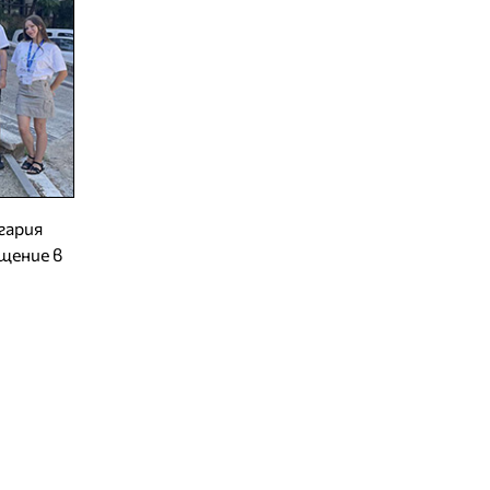
гария
щение в