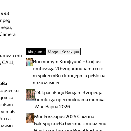
1993
 пред
нери,
 Camera
Акценти
Мода
Колекции
вители от
Институт Конфуций – София
я, САЩ,
отбеляза 20-годишнината си с
тържествен концерт и ревю на
поли мамиен
ова
ворчески
24 красавици влизат в гореща
дох са
битка за престижната титла
правят
Мис Варна 2026
Густав
Мис България 2025 Симона
би са
Бакърджиева блести с тоалети
голямо
Haute couture от Bridal Fashion