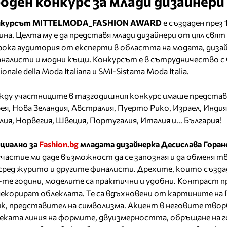
ден конкурс за млади дизайнери
нкурсът MITTELMODA_FASHION AWARD
е създаден през 
ина. Целта му е да представя млади дизайнери от цял свят
ока аудитория от експерти в областта на модата, дизай
налисти и модни къщи. Конкурсът е в сътрудничество с
ionale della Moda Italiana и SMI-Sistama Moda Italia.
ду участниците в тазгодишния конкурс имаше предста
ея, Нова Зеландия, Австралия, Пуерто Рико, Израел, Инди
лия, Норвегия, Швеция, Португалия, Италия и... България!
циално за
Fashion.bg
младата дизайнерка Десислава Горан
участие ми даде възможност да се запозная и да обменя т
 сред журито и другите финалисти. Дрехите, които създа
-те години, моделите са практични и удобни. Контраст 
екорират облеклата. Те са вдъхновени от картините на 
к, представител на символизма. Акцент в неговите твор
еката линия на формите, двуизмерността, обръщане на 