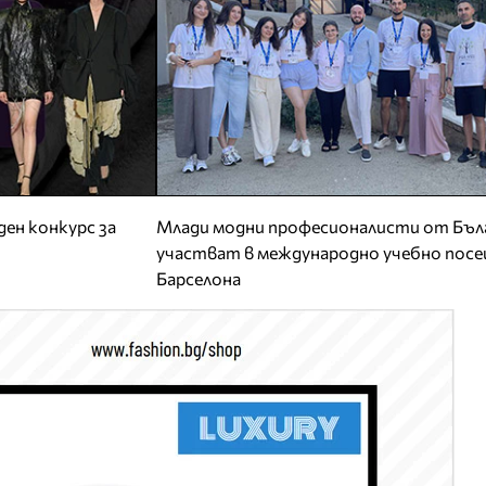
ен конкурс за
Млади модни професионалисти от Бъл
участват в международно учебно посе
Барселона