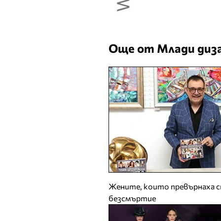
Още от Млади диз
Жените, които превърнаха с
безсмъртие