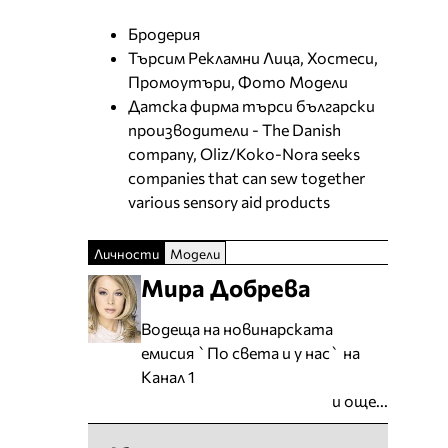
Бродерия
Търсим Рекламни Лица, Хостеси,
Промоутъри, Фото Модели
Датска фирма търси български
производители - The Danish
company, Oliz/Koko-Nora seeks
companies that can sew together
various sensory aid products
Личности
Модели
Мира Добрева
Водеща на новинарската
емисия `По света и у нас` на
Канал 1
и още...