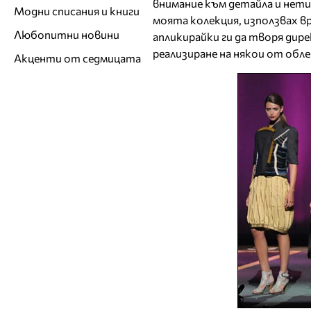
внимание към детайла и нети
Модни списания и книги
моята колекция, използвах в
Любопитни новини
апликирайки ги да творя дире
реализиране на някои от обле
Акценти от седмицата