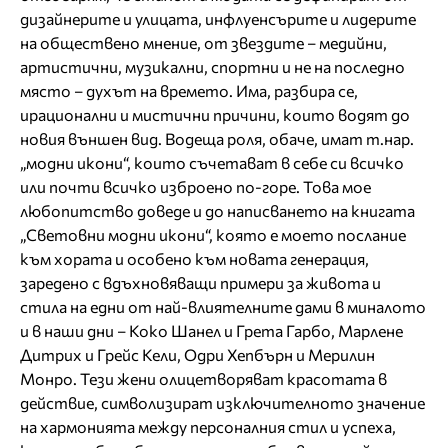
дизайнерите и улицата, инфлуенсърите и лидерите
на обществено мнение, от звездите – медийни,
артистични, музикални, спортни и не на последно
място – духът на времето. Има, разбира се,
ирационални и мистични причини, които водят до
новия външен вид. Водеща роля, обаче, имат т.нар.
„модни икони“, които съчетават в себе си всичко
или почти всичко изброено по-горе. Това мое
любопитство доведе и до написването на книгата
„Световни модни икони“, която е моето послание
към хората и особено към новата генерация,
заредено с вдъхновяващи примери за живота и
стила на едни от най-влиятелните дами в миналото
и в наши дни – Коко Шанел и Грета Гарбо, Марлене
Дитрих и Грейс Кели, Одри Хепбърн и Мерилин
Монро. Тези жени олицетворяват красотата в
действие, символизират изключителното значение
на хармонията между персоналния стил и успеха,