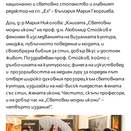
национално и световно стопанство и главният
редактор на сп. „Ел“ – България Мария Георгиева.
Доц. д-р Мария Николова: „Книгата „Световни
модни икони“ на проф. д.н. Любомир Стойков е
феномен в изследванията на визуалната култура,
имиджа, публичното поведение и модата, и
своеобразна библия за стил, добър вкус и достоен
живот. Поздравявам проф. Стойков, който с
дълбочината на културолог, финеса на изкуствовед
и прозорливостта на медиен гуру за пореден път
отваря широко духовния прозорец към световната
култура, издигайки на най-висок пиедестал жената
със стил, жената икона. Честито, скъпи професоре,
и на добър час на „Световни модни икони“ –
четвърто издание!“.