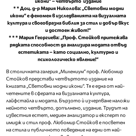
икони“ – четвърто издание
* * Доц. д-р Мария Николова: „Световни модни
икони“ е феномен в изследванията на визуалната
култура и своеобразна библия за стил и добър вкус
и достоен живот!“
* * * Мария Георгиева: „Проф. Стойков притежава
рядката способност да анализира модата отвъд
естетиката – като социално, културно и
психологическо явление!“
В столичната галерия „Милениум“ проф. Любомир
Стойков представи четвъртото издание на
книгата „Световни модни икони“. Тя е една от най-
четените в сферата на визуалната култура,
лайфстайла и модата. Бързото ѝ изчерпване наложи
нейното четвърто, допълнено, издание. Трудът на
известния естет, медиен анализатор и експерт по
имидж и стил проф. Любомир Стойков е посветен
на стила и публичното поведение на едни от най-