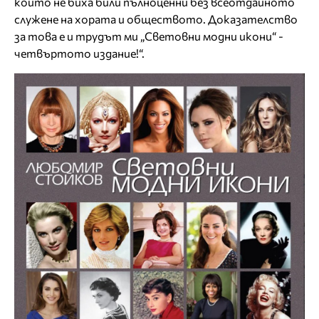
които не биха били пълноценни без всеотдайното
служене на хората и обществото. Доказателство
за това е и трудът ми „Световни модни икони“ -
четвъртото издание!“.