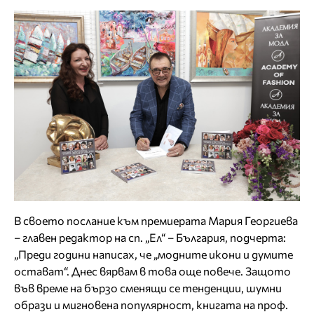
В своето послание към премиерата Мария Георгиева
– главен редактор на сп. „Ел“ – България, подчерта:
„Преди години написах, че „модните икони и думите
остават“. Днес вярвам в това още повече. Защото
във време на бързо сменящи се тенденции, шумни
образи и мигновена популярност, книгата на проф.