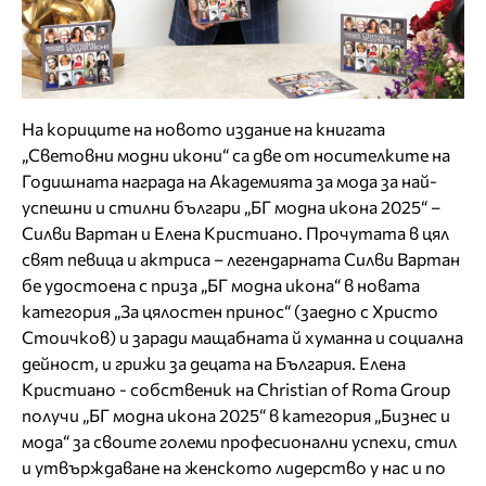
На кориците на новото издание на книгата
„Световни модни икони“ са две от носителките на
Годишната награда на Академията за мода за най-
успешни и стилни българи „БГ модна икона 2025“ –
Силви Вартан и Елена Кристиано. Прочутата в цял
свят певица и актриса – легендарната Силви Вартан
бе удостоена с приза „БГ модна икона“ в новата
категория „За цялостен принос“ (заедно с Христо
Стоичков) и заради мащабната й хуманна и социална
дейност, и грижи за децата на България. Елена
Кристиано - собственик на Christian of Roma Group
получи „БГ модна икона 2025“ в категория „Бизнес и
мода“ за своите големи професионални успехи, стил
и утвърждаване на женското лидерство у нас и по