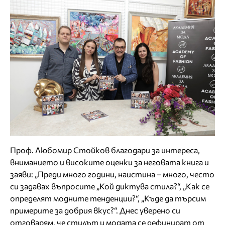
Проф. Любомир Стойков благодари за интереса,
вниманието и високите оценки за неговата книга и
заяви: „Преди много години, наистина – много, често
си задавах въпросите „Кой диктува стила?“, „Как се
определят модните тенденции?“, „Къде да търсим
примерите за добрия вкус?“. Днес уверено си
отговарям, че стилът и модата се дефинират от