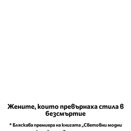
Жените, които превърнаха стила в
безсмъртие
* Бляскава премиера на книгата „Световни модни