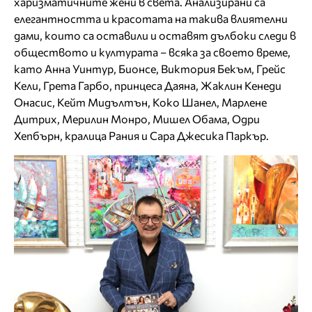
харизматичните жени в света. Анализирани са
елегантността и красотата на такива влиятелни
дами, които са оставили и оставят дълбоки следи в
обществото и културата – всяка за своето време,
като Анна Уинтур, Бионсе, Виктория Бекъм, Грейс
Кели, Грета Гарбо, принцеса Даяна, Жаклин Кенеди
Онасис, Кейт Мидълтън, Коко Шанел, Марлене
Дитрих, Мерилин Монро, Мишел Обама, Одри
Хепбърн, кралица Рания и Сара Джесика Паркър.