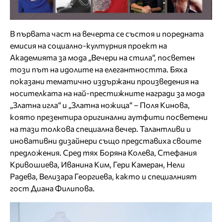
В първата част на вечерта се състоя и поредната
емисия на социално-културния проект на
Академията за мода „Вечери на стила“, посветен
този път на идолите на елегантността. Бяха
показани тематично издържани произведения на
носителката на най-престижните награди за мода
„Златна игла“ и „Златна ножица“ – Поля Кинова,
която презентира оригинални аутфити посветени
на тази толкова специална вечер. Талантливи и
иновативни дизайнери също представиха своите
предложения. Сред тях Боряна Колева, Стефания
Кривошиева, Иванина Ким, Гери Камеран, Нели
Радева, Велизара Георгиева, както и специалният
гост Диана Филипова.