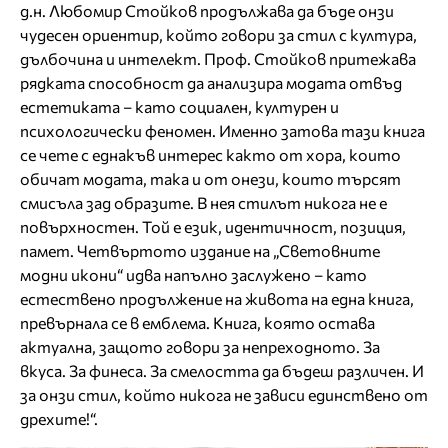
д.н. Любомир Стойков продължава да бъде онзи
чудесен ориентир, който говори за стил с култура,
дълбочина и интелект. Проф. Стойков притежава
рядката способност да анализира модата отвъд
естетиката – като социален, културен и
психологически феномен. Именно затова тази книга
се чете с еднакъв интерес както от хора, които
обичат модата, така и от онези, които търсят
смисъла зад образите. В нея стилът никога не е
повърхностен. Той е език, идентичност, позиция,
памет. Четвъртото издание на „Световните
модни икони“ идва напълно заслужено – като
естествено продължение на живота на една книга,
превърнала се в емблема. Книга, която остава
актуална, защото говори за непреходното. За
вкуса. За финеса. За смелостта да бъдеш различен. И
за онзи стил, който никога не зависи единствено от
дрехите!“.