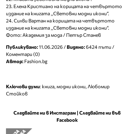
23. Елена Кристиано на корицата на четвъртото
издание на книгата ,,Световни модни икони“.
24. Силви Вартан на корицата на четвъртото
издание на книгата ,,Световни модни икони“.
Фото: Академия за мода / Петър Станев
Публикувано:
11.06.2026 /
Видяно:
6424 пъти /
Коментари (0)
Автор:
Fashion.bg
Ключови думи
:
книга
,
модни икони
,
Любомир
Стойков
Следвайте ни в Инстаграм
|
Следвайте ни във
Facebook