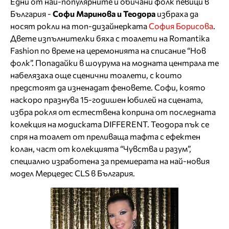
Едни от най-популярните и обичани фолк певици в
България -
Софи Маринова и Теодора
избраха да
носят рокли на топ-дизайнерката
София Борисова
.
Двете изпълнителки бяха с тоалети на Romantika
Fashion по време на церемонията на списание “Нов
фолк”. Попадайки в шоурума на модната централа те
набелязаха още сценични тоалети, с които
предстоят да изненадат феновете. Софи, която
наскоро празнува 15-годишен юбилей на сцената,
избра рокля от естествена коприна от последната
колекция на модиската DIFFERENT. Теодора пък се
спря на тоалет от преливаща тафта с ефектен
колан, част от колекцията “Чувства и разум”,
специално изработена за премиерата на най-новия
модел Мерцедес CLS в България.