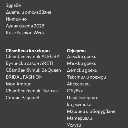
Здраве
Диети и отслабване
Интимно
Лунна диета 2026
Ruse Fashion Week
Сватбени колекции
Оферти
Сватбен Бутик ALEGRA
Дамски дрехи
Бучински салон ARETI
Мъжки дрехи
Сватбен бутик Be Queen
Детски дрехи
BRIDAL FASHION
Текстил и прежди
Mon Amour
Аксесоари
Сватбен бутик Палома
Обувки
Стоян Радичев
Парфюмерия и
козметика
Машини и оборудване
Материали
Услуги