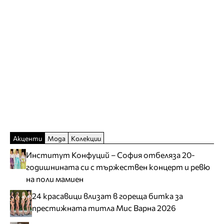
Акценти
Мода
Колекции
Институт Конфуций – София отбеляза 20-
годишнината си с тържествен концерт и ревю
на поли мамиен
24 красавици влизат в гореща битка за
престижната титла Мис Варна 2026