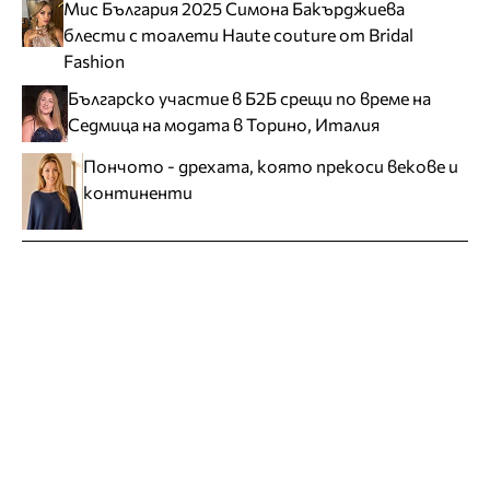
Мис България 2025 Симона Бакърджиева
блести с тоалети Haute couture от Bridal
Fashion
Българско участие в Б2Б срещи по време на
Седмица на модата в Торино, Италия
Пончото - дрехата, която прекоси векове и
континенти