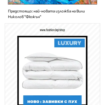
Предстоящо: най-новата изложба на Вили
Николов "Фюжън"