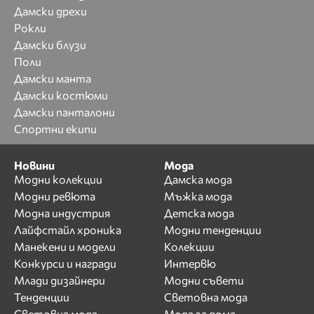
Дамски дрехи
Рокли
Дамски блузи
Поли
Дамски манта
Дамски костюми
Дамски панталони
Спортни екипи
Новини
Мода
Модни колекции
Дамска мода
Модни ревюта
Мъжка мода
Модна индустрия
Детска мода
Лайфстайл хроника
Модни тенденции
Манекени и модели
Колекции
Конкурси и награди
Интервю
Млади дизайнери
Модни съвети
Тенденции
Световна мода
Световна мода
Мода за дома