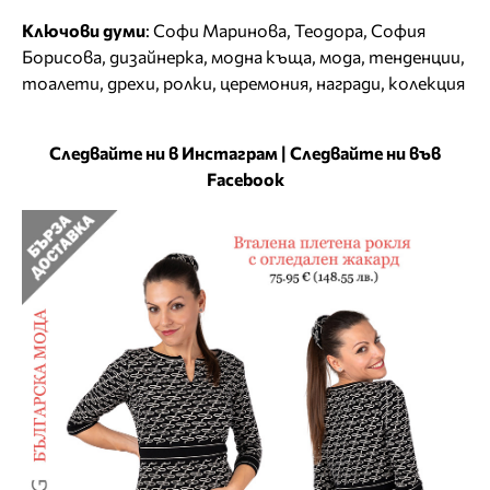
Ключови думи
:
Софи Маринова
,
Теодора
,
София
Борисова
,
дизайнерка
,
модна къща
,
мода
,
тенденции
,
тоалети
,
дрехи
,
ролки
,
церемония
,
награди
,
колекция
Следвайте ни в Инстаграм
|
Следвайте ни във
Facebook