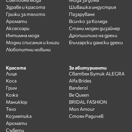
Здраве и красота
Шивашка индустрия
Грижи за тялото
Пазаруване
Аромати
Всичко за Коледа
Аксесоари
Стани моден дизайнер
Интимна мода
Дропшипинг на дрехи
Модни списания и книги
Български дамски дрехи
Любопитни новини
Красота
За абитуриенти
Лице
Сватбен Бутик ALEGRA
Коса
Alfa Brides
Грим
Banderol
Кожа
Be Queen
Маникюр
BRIDAL FASHION
Тяло
Mon Amour
Козметика
Стоян Радичев
Аромати
Съвети