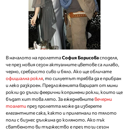
В началото на пролетта
София Борисова
споделя,
че през новия сезон актуалните цветове са лилаво,
черно, сребристо сиво и бяло. Ако ще обличате
официална рокля
, то силуетът трябва да е прибран
и леко разкроен. Предложенията варират от мини
рокли до дълги феерични копринени рокли, които ще
бъдат хит това лято. За ежедневните
вечерни
тоалети
през пролетта може да изберете
елегантните сака, както и прилепнали по тялото
поли с бизнес дължина до коляното. Ако пък
сватбеното ви тържество е през този сезон