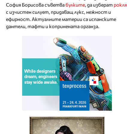
София Борисова съветва
булките
, да изберат
рокля
с изчистен силует, придаващ лукс, нежност и
ефирност. Актуалните материи са испанските
дантели, тафти и копринената органза.