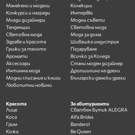
Манекени и модели
Колекции
Конкурси и награди
Интервю
Млади дизайнери
Модни съвети
Тенденции
Световна мода
Световна мода
Мода за дома
Здраве и красота
Шивашка индустрия
Грижи за тялото
Пазаруване
Аромати
Всичко за Коледа
Аксесоари
Стани моден дизайнер
Интимна мода
Дропшипинг на дрехи
Модни списания и книги
Български дамски дрехи
Любопитни новини
Красота
За абитуриенти
Лице
Сватбен Бутик ALEGRA
Коса
Alfa Brides
Грим
Banderol
Кожа
Be Queen