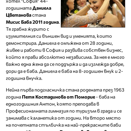
хотел "София" 44-
годишната
Даниела
Цветанова
стана
Мисис Баба 2011 година
.
Тя грабна журито с
изумителния си външен вид и уменията, които
демонстрира. Даниела е омъжена от 28 години,
живее и работи в София и развива собствен бизнес,
който я прави абсолютно независима. За нея е много
важно една жена да се поддържа и да изглежда добре,
дори да е баба. Даниела е баба на 8-годишен внук и 2-
годишна внучка.
Нейна първа подгласничка стана родената през 1963
година
Петя Костадинова от Поморие
- баба на
едногодишния Антон, която преподава в
Професионалната гимназия по туризъм в града и се
занимава с каланетика от години. На второ място
на почетната стълбичка на най-прекрасните баби