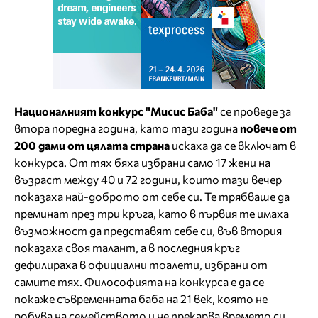
Националният конкурс "Мисис Баба"
се проведе за
втора поредна година, като тази година
повече от
200 дами от цялата страна
искаха да се включат в
конкурса. От тях бяха избрани само 17 жени на
възраст между 40 и 72 години, които тази вечер
показаха най-доброто от себе си. Те трябваше да
преминат през три кръга, като в първия те имаха
възможност да представят себе си, във втория
показаха своя талант, а в последния кръг
дефилираха в официални тоалети, избрани от
самите тях. Философията на конкурса е да се
покаже съвременната баба на 21 век, която не
робува на семейството и не прекарва времето си