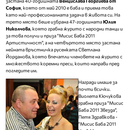
застана 40-годишната
Венцислава Георгиева от
София
, която от май 2010 е баба и приема това
като най-професионалната задача в живота си. На
трето място беше избрана 47-годишната
Юлия
Николчова
, която грабна журито с народни танци и
за това получи и приза "Мисис Баба 2011
Артистичност", а на четвъртото място застана
нейната връстничка русенката Светлана
Йорданова, която впечатли членовете на журито с
множеството коремни преси, които направи пред
погледите им.
Награди имаше за
почти всички.
Виолета Кючукова
грабна приза "Мисис
Баба 2011 Звезда",
Петя Здравкова -
"Мисис Баба 2011