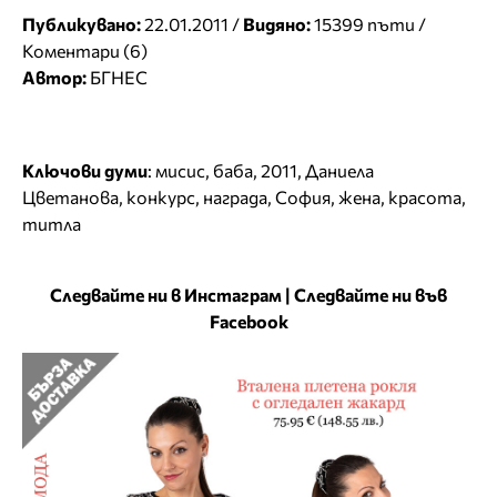
Публикувано:
22.01.2011 /
Видяно:
15399 пъти /
Коментари (6)
Автор:
БГНЕС
Ключови думи
:
мисис
,
баба
,
2011
,
Даниела
Цветанова
,
конкурс
,
награда
,
София
,
жена
,
красота
,
титла
Следвайте ни в Инстаграм
|
Следвайте ни във
Facebook