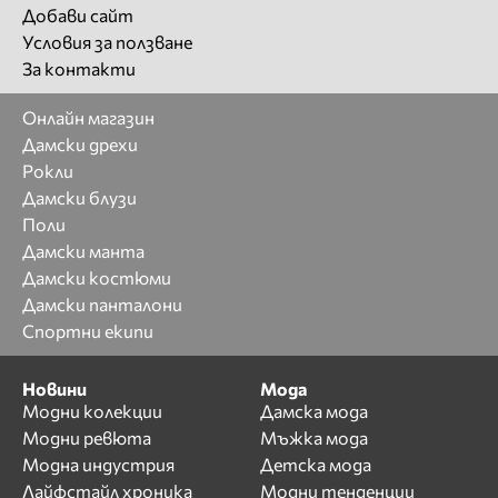
Добави сайт
Условия за ползване
За контакти
Онлайн магазин
Дамски дрехи
Рокли
Дамски блузи
Поли
Дамски манта
Дамски костюми
Дамски панталони
Спортни екипи
Новини
Мода
Модни колекции
Дамска мода
Модни ревюта
Мъжка мода
Модна индустрия
Детска мода
Лайфстайл хроника
Модни тенденции