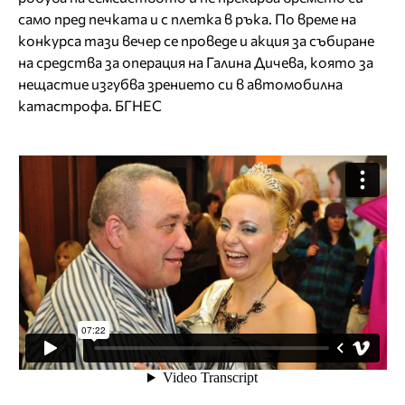
само пред печката и с плетка в ръка. По време на
конкурса тази вечер се проведе и акция за събиране
на средства за операция на Галина Дичева, която за
нещастие изгубва зрението си в автомобилна
катастрофа. БГНЕС