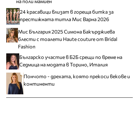
на поли мамиен
24 красавици влизат в гореща битка за
престижната титла Мис Варна 2026
Мис България 2025 Симона Бакърджиева
блести с тоалети Haute couture от Bridal
Fashion
Българско участие в Б2Б срещи по време на
Седмица на модата в Торино, Италия
Пончото - дрехата, която прекоси векове и
континенти