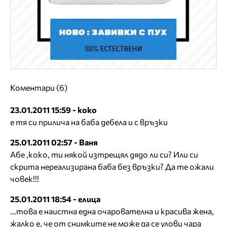
Коментари (6)
23.01.2011 15:59 - koko
е тя си прилича на баба дебела и с връзки
25.01.2011 02:57 - Ваня
Абе ,коко, ти някой изтрещял дядо ли си? Или си
скрита нереализирана баба без връзки? Да те ожали
човек!!!
25.01.2011 18:54 - елица
...това е наистна една очарователна и красива жена,
жалко е, че от снимките не може да се улови чара