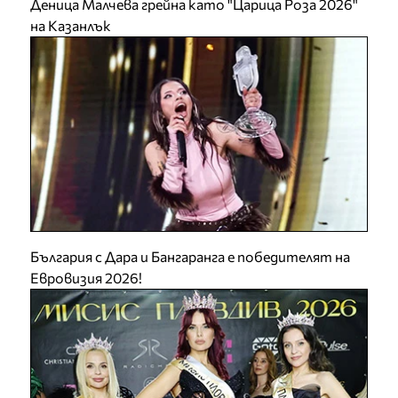
Деница Малчева грейна като "Царица Роза 2026"
на Казанлък
България с Дара и Бангаранга е победителят на
Евровизия 2026!