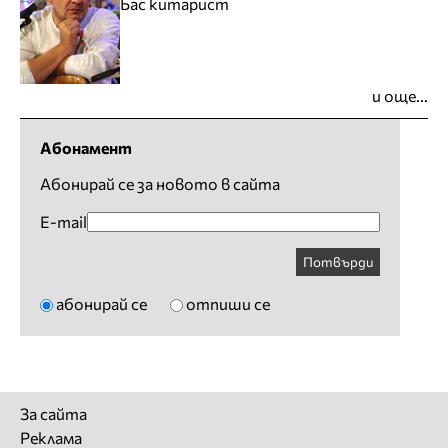
Бас китарист
и още...
Абонамент
Абонирай се за новото в сайта
E-mail
Потвърди
абонирай се
отпиши се
За сайта
Реклама