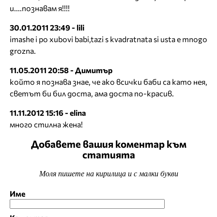
и....познавам я!!!!
30.01.2011 23:49 - lili
imashe i po xubovi babi,tazi s kvadratnata si usta e mnogo
grozna.
11.05.2011 20:58 - Димитър
който я познава знае, че ако всички баби са като нея,
светът би бил доста, ама доста по-красив.
11.11.2012 15:16 - elina
много стилна жена!
Добавете вашия коментар към
статията
Моля пишете на кирилица и с малки букви
Име