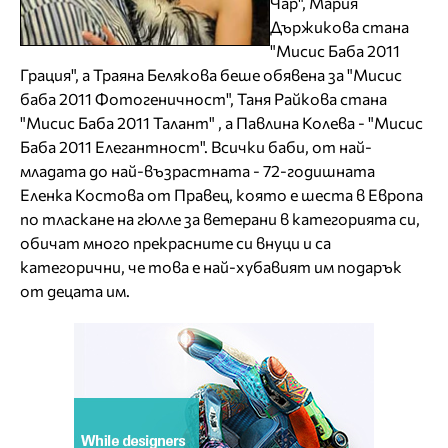
Чар", Мария
Държикова стана
"Мисис Баба 2011
Грация", а Траяна Белякова беше обявена за "Мисис
баба 2011 Фотогеничност", Таня Райкова стана
"Мисис Баба 2011 Талант" , а Павлина Колева - "Мисис
Баба 2011 Елегантност". Всички баби, от най-
младата до най-възрастната - 72-годишната
Еленка Костова от Правец, която е шеста в Европа
по тласкане на гюлле за ветерани в категорията си,
обичат много прекрасните си внуци и са
категорични, че това е най-хубавият им подарък
от децата им.