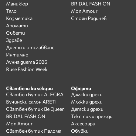
Маникюр
BRIDAL FASHION
Тяло
Mon Amour
Козметика
Стоян Радичев
Аромати
Съвети
Здраве
Диети и отслабване
Интимно
Лунна диета 2026
Ruse Fashion Week
Сватбени колекции
Оферти
Сватбен Бутик ALEGRA
Дамски дрехи
Бучински салон ARETI
Мъжки дрехи
Сватбен бутик Be Queen
Детски дрехи
BRIDAL FASHION
Текстил и прежди
Mon Amour
Аксесоари
Сватбен бутик Палома
Обувки