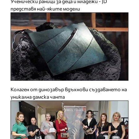
Ученически раници за деца и младежи - JD
представя най-яките модели
Колаген от динозавър вдъхнови създаването на
уникална дамска чанта