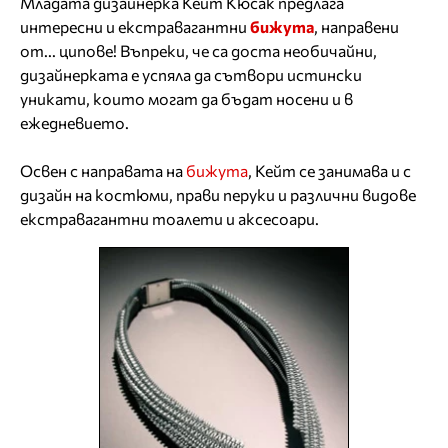
Младата дизайнерка Кейт Кюсак предлага
интересни и екстравагантни
бижута
, направени
от... ципове! Въпреки, че са доста необичайни,
дизайнерката е успяла да сътвори истински
уникати, които могат да бъдат носени и в
ежедневието.
Освен с направата на
бижута
, Кейт се занимава и с
дизайн на костюми, прави перуки и различни видове
екстравагантни тоалети и аксесоари.