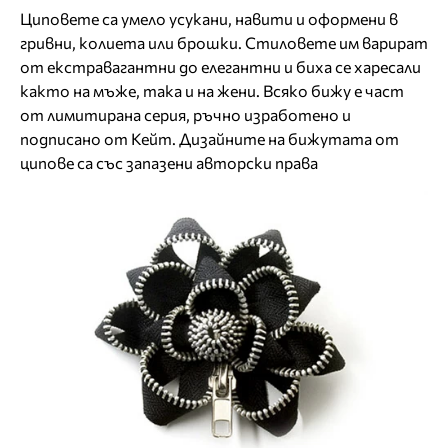
Циповете са умело усукани, навити и оформени в
гривни, колиета или брошки. Стиловете им варират
от екстравагантни до елегантни и биха се харесали
както на мъже, така и на жени. Всяко бижу е част
от лимитирана серия, ръчно изработено и
подписано от Кейт. Дизайните на бижутата от
ципове са със запазени авторски права