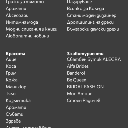
Грижи за тялото
Пазаруване
Аромати
Всичко за Коледа
Аксесоари
Стани моден дизайнер
Интимна мода
Дропшипинг на дрехи
Модни списания и книги
Български дамски дрехи
Любопитни новини
Красота
За абитуриенти
Лице
Сватбен Бутик ALEGRA
Коса
Alfa Brides
Грим
Banderol
Кожа
Be Queen
Маникюр
BRIDAL FASHION
Тяло
Mon Amour
Козметика
Стоян Радичев
Аромати
Съвети
Здраве
Диети и отслабване