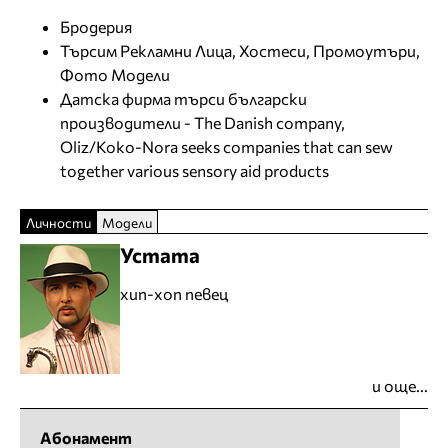
Бродерия
Търсим Рекламни Лица, Хостеси, Промоутъри,
Фото Модели
Датска фирма търси български
производители - The Danish company,
Oliz/Koko-Nora seeks companies that can sew
together various sensory aid products
Личности
Модели
Устата
хип-хоп певец
и още...
Абонамент