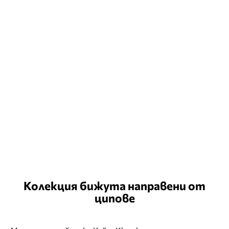
Колекция бижута направени от
ципове