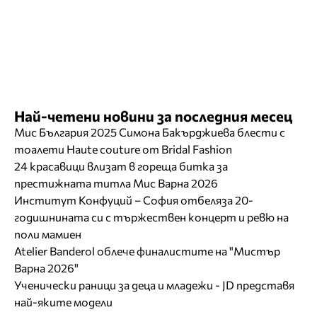
Най-четени новини за последния месец
Мис България 2025 Симона Бакърджиева блести с
тоалети Haute couture от Bridal Fashion
24 красавици влизат в гореща битка за
престижната титла Мис Варна 2026
Институт Конфуций – София отбеляза 20-
годишнината си с тържествен концерт и ревю на
поли мамиен
Atelier Banderol облече финалистите на "Мистър
Варна 2026"
Ученически раници за деца и младежи - JD представя
най-яките модели