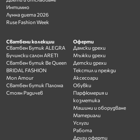
Интимно
Лунна диета 2026
Ruse Fashion Week
Сватбени колекции
Оферти
Сватбен Бутик ALEGRA
Дамски дрехи
Бучински салон ARETI
Мъжки дрехи
Сватбен бутик Be Queen
Детски дрехи
BRIDAL FASHION
Текстил и прежди
Mon Amour
Аксесоари
Сватбен бутик Палома
Обувки
Стоян Радичев
Парфюмерия и
козметика
Машини и оборудване
Материали
Услуги
Работа
Други оферти