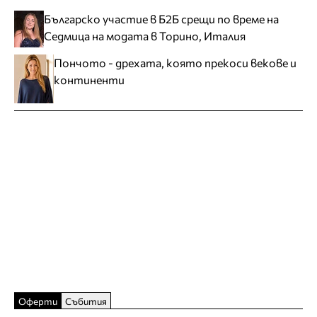
Българско участие в Б2Б срещи по време на
Седмица на модата в Торино, Италия
Пончото - дрехата, която прекоси векове и
континенти
Оферти
Събития