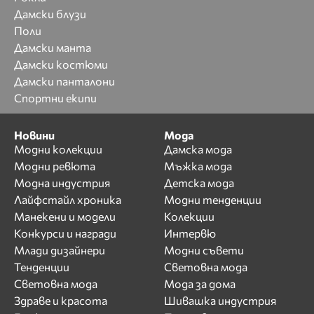
Дамски блузи
Поли
Дамски манта
Дамски костюми
Дамски панталони
Спортни екипи
Новини
Мода
Модни колекции
Дамска мода
Модни ревюта
Мъжка мода
Модна индустрия
Детска мода
Лайфстайл хроника
Модни тенденции
Манекени и модели
Колекции
Конкурси и награди
Интервю
Млади дизайнери
Модни съвети
Тенденции
Световна мода
Световна мода
Мода за дома
Здраве и красота
Шивашка индустрия