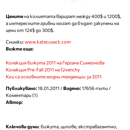
Цените
на колиетата варират между 400$ и 1200$,
а интересните гривни могат да бъдат закупени на
цени от 124$ до 300$.
Снимки:
www.katecusack.com
Вижте още:
Колекция бижута 2011 на Гергана Симеонова
Колекция Pre-Fall 2011 на Givenchy
Кои са основните модни тенденции за 2011
Публикувано:
18.01.2011 /
Видяно:
17656 пъти /
Коментари (1)
Автор:
Ключови думи
:
бижута
,
ципове
,
екстравагантно
,