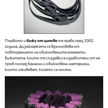
Първото и
бижу от ципове
тя прави през 2002
година. Дизайнерката се вдъхновява от
повторението на обикновените елементи.
Бижутата, които тя създава са изработени от на
пръв поглед банални и обикновени материали,
които оживяват, когато са носени.