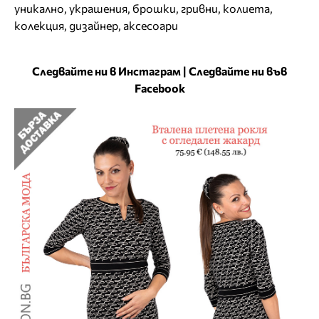
уникално
,
украшения
,
брошки
,
гривни
,
колиета
,
колекция
,
дизайнер
,
аксесоари
Следвайте ни в Инстаграм
|
Следвайте ни във
Facebook