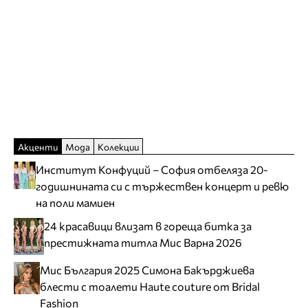
Акценти
Мода
Колекции
Институт Конфуций – София отбеляза 20-
годишнината си с тържествен концерт и ревю
на поли мамиен
24 красавици влизат в гореща битка за
престижната титла Мис Варна 2026
Мис България 2025 Симона Бакърджиева
блести с тоалети Haute couture от Bridal
Fashion