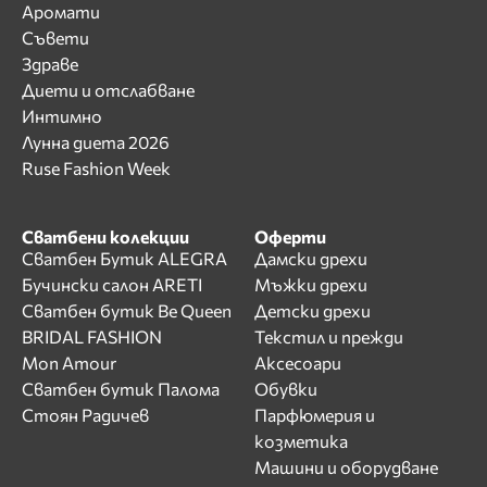
Аромати
Съвети
Здраве
Диети и отслабване
Интимно
Лунна диета 2026
Ruse Fashion Week
Сватбени колекции
Оферти
Сватбен Бутик ALEGRA
Дамски дрехи
Бучински салон ARETI
Мъжки дрехи
Сватбен бутик Be Queen
Детски дрехи
BRIDAL FASHION
Текстил и прежди
Mon Amour
Аксесоари
Сватбен бутик Палома
Обувки
Стоян Радичев
Парфюмерия и
козметика
Машини и оборудване