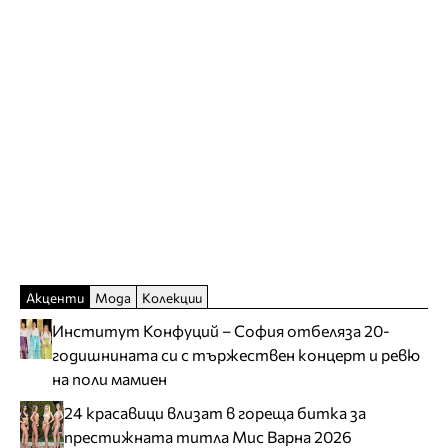
Акценти
Мода
Колекции
Институт Конфуций – София отбеляза 20-
годишнината си с тържествен концерт и ревю
на поли мамиен
24 красавици влизат в гореща битка за
престижната титла Мис Варна 2026