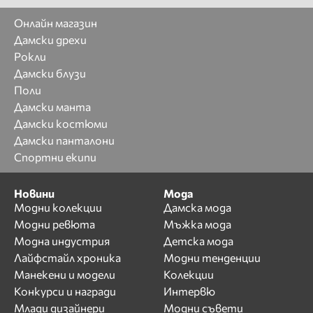
Онлайн магазин
Дамски дрехи
Рокли
Дамски блузи
Поли
Дамски манта
Дамски костюми
Дамски панталони
Спортни екипи
Новини
Мода
Модни колекции
Дамска мода
Модни ревюта
Мъжка мода
Модна индустрия
Детска мода
Лайфстайл хроника
Модни тенденции
Манекени и модели
Колекции
Конкурси и награди
Интервю
Млади дизайнери
Модни съвети