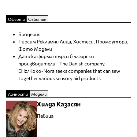
Оферти
Събития
Бродерия
Търсим Рекламни Лица, Хостеси, Промоутъри,
Фото Модели
Датска фирма търси български
производители - The Danish company,
Oliz/Koko-Nora seeks companies that can sew
together various sensory aid products
Личности
Модели
Хилда Казасян
Певица