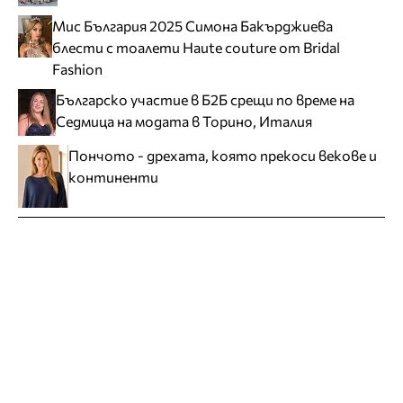
Мис България 2025 Симона Бакърджиева
блести с тоалети Haute couture от Bridal
Fashion
Българско участие в Б2Б срещи по време на
Седмица на модата в Торино, Италия
Пончото - дрехата, която прекоси векове и
континенти