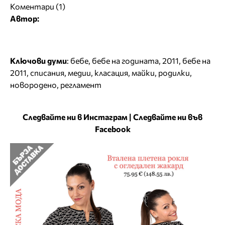
Коментари (1)
Автор:
Ключови думи
:
бебе
,
бебе на годината
,
2011
,
бебе на
2011
,
списания
,
медии
,
класация
,
майки
,
родилки
,
новородено
,
регламент
Следвайте ни в Инстаграм
|
Следвайте ни във
Facebook