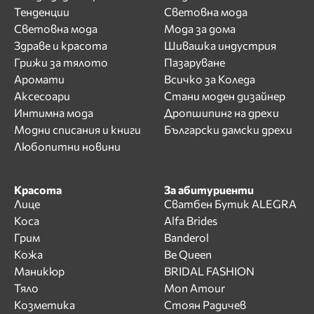
Тенденции
Световна мода
Световна мода
Мода за дома
Здраве и красота
Шивашка индустрия
Грижи за тялото
Пазаруване
Аромати
Всичко за Коледа
Аксесоари
Стани моден дизайнер
Интимна мода
Дропшипинг на дрехи
Модни списания и книги
Български дамски дрехи
Любопитни новини
Красота
За абитуриенти
Лице
Сватбен Бутик ALEGRA
Коса
Alfa Brides
Грим
Banderol
Кожа
Be Queen
Маникюр
BRIDAL FASHION
Тяло
Mon Amour
Козметика
Стоян Радичев