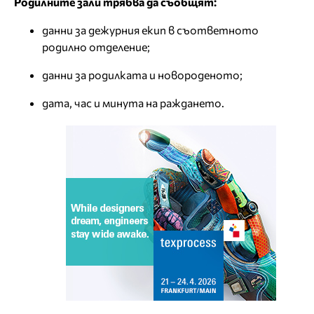
Родилните зали трябва да съобщят:
данни за дежурния екип в съответното
родилно отделение;
данни за родилката и новороденото;
дата, час и минута на раждането.