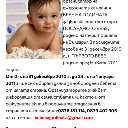
организатор на
ежегодната кампания
БЕБЕ НА ГОДИНАТА,
задванайсетипът търси
ПОСЛЕДНОТО БЕБЕ,
родено на територията
на България в последните
часове на 31 декември 2010
г., и ПЪРВОТО БЕБЕ,
родено през Новата 2011
година.
От 0 ч. на 31 декември 2010 г. до 24. ч. на 1 януари
2011 г
. ще се събират данни за новородени бебета
от цялата страна. Организаторите очакват
информация от семействата им, както и от
дежурните екипи в родилните отделения в
страната на телефони:
0876 181 114, 0
879 402 305
или на e-mail:
bebenagodinata@gmail.com