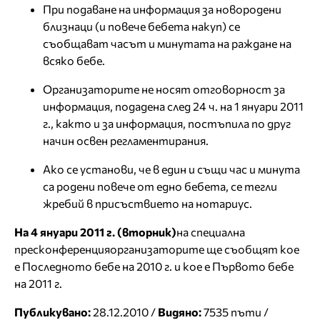
При подаване на информация за новородени
близнаци (и повече бебета накуп) се
съобщават часът и минутата на раждане на
всяко бебе.
Организаторите не носят отговорност за
информация, подадена след 24 ч. на 1 януари 2011
г., както и за информация, постъпила по друг
начин освен регламентирания.
Ако се установи, че в един и същи час и минута
са родени повече от едно бебета, се тегли
жребий в присъствието на нотариус.
На 4 януари 2011 г. (вторник)
на специална
пресконференцияорганизаторите ще съобщят кое
е Последното бебе на 2010 г. и кое е Първото бебе
на 2011 г.
Публикувано:
28.12.2010 /
Видяно:
7535 пъти /