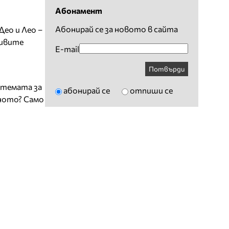
Абонамент
Абонирай се за новото в сайта
Део и Лео –
сивите
E-mail
Потвърди
у темата за
абонирай се
отпиши се
нното? Само