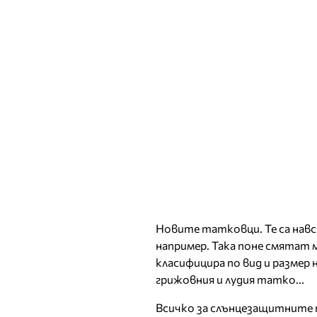
Новите татковци. Те са навс
например. Така поне смятат 
класифицира по вид и размер
грижовния и лудия татко...
Всичко за слънцезащитните п