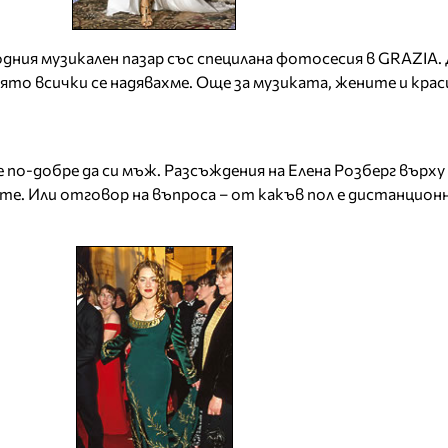
ния музикален пазар със специлана фотосесия в GRAZIA. 
оято всички се надявахме. Още за музиката, жените и кра
е по-добре да си мъж. Разсъждения на Елена Розберг върх
те. Или отговор на въпроса – от какъв пол е дистанцио