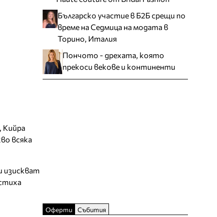
Българско участие в Б2Б срещи по
време на Седмица на модата в
Торино, Италия
Пончото - дрехата, която
прекоси векове и континенти
, Кийра
во всяка
и изискват
естиха
Оферти
Събития