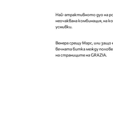
Най-атрактивното дуо на род
неочаквана комбинация, на к
усмивки.
Венера срещу Марс, или защо 
вечната битка между полове
на страниците на GRAZIA.