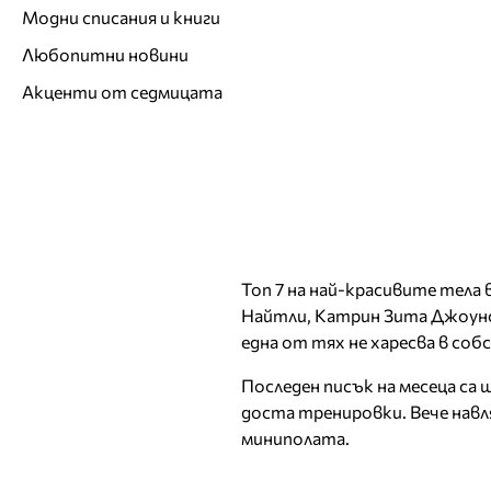
Модни списания и книги
Любопитни новини
Акценти от седмицата
Топ 7 на най-красивите тела 
Найтли, Катрин Зита Джоунс,
една от тях не харесва в соб
Последен писък на месеца са
доста тренировки. Вече навл
миниполата.