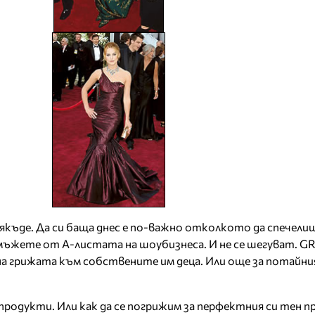
якъде. Да си баща днес е по-важно отколкото да спечели
мъжете от А-листата на шоубизнеса. И не се шегуват. GR
 на грижата към собствените им деца. Или още за потайни
родукти. Или как да се погрижим за перфектния си тен пр