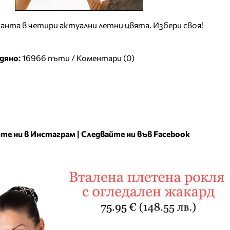
чанта в четири актуални летни цвята. Избери своя!
дяно:
16966 пъти /
Коментари (0)
те ни в Инстаграм
|
Следвайте ни във Facebook