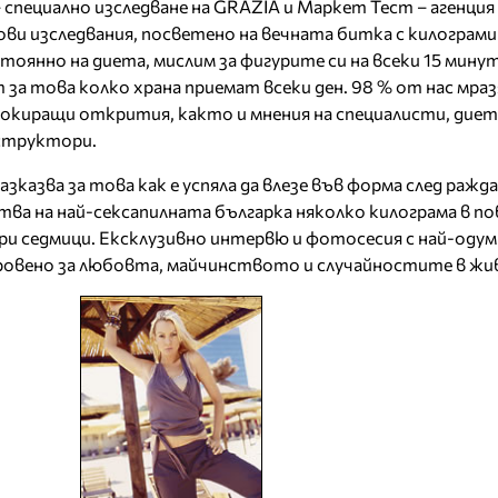
– специално изследване на GRAZIA и Маркет Тест – агенция 
ви изследвания, посветено на вечната битка с килограми
тоянно на диета, мислим за фигурите си на всеки 15 минут
 за това колко храна приемат всеки ден. 98 % от нас мр
шокиращи открития, както и мнения на специалисти, диет
структори.
азказва за това как е успяла да влезе във форма след ражд
ва на най-сексапилната българка няколко килограма в пов
ри седмици. Ексклузивно интервю и фотосесия с най-оду
ровено за любовта, майчинството и случайностите в жи