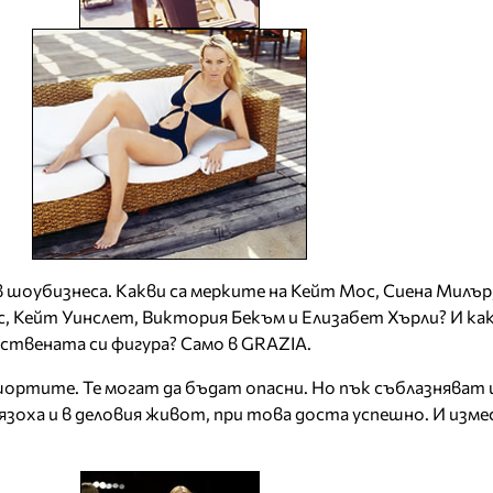
в шоубизнеса. Какви са мерките на Кейт Мос, Сиена Милър
 Кейт Уинслет, Виктория Бекъм и Елизабет Хърли? И как
сствената си фигура? Само в GRAZIA.
 шортите. Те могат да бъдат опасни. Но пък съблазняват 
язоха и в деловия живот, при това доста успешно. И изм