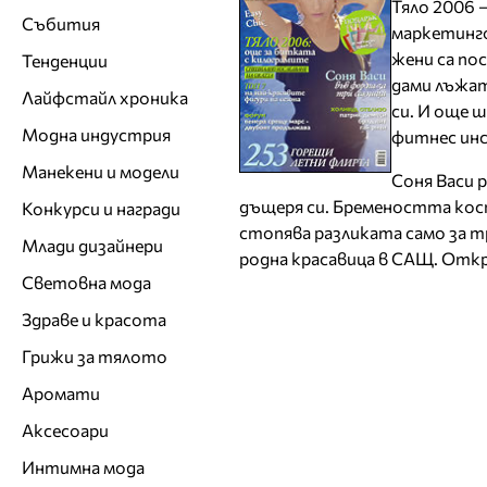
Тяло 2006 
Събития
маркетинго
жени са пос
Тенденции
дами лъжат
Лайфстайл хроника
си. И още 
Модна индустрия
фитнес ин
Манекени и модели
Соня Васи р
дъщеря си. Бремеността кост
Конкурси и награди
стопява разликата само за т
Млади дизайнери
родна красавица в САЩ. Отк
Световна мода
Здраве и красота
Грижи за тялото
Аромати
Аксесоари
Интимна мода