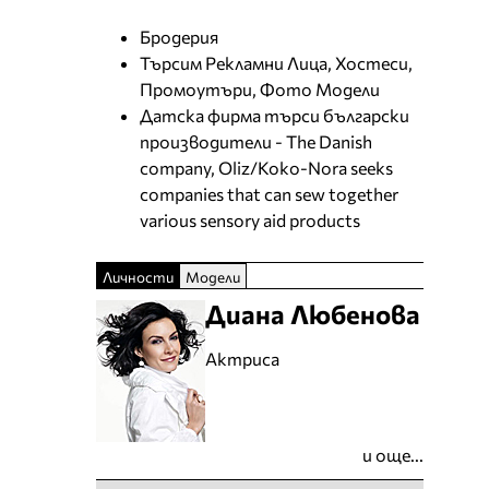
Бродерия
Търсим Рекламни Лица, Хостеси,
Промоутъри, Фото Модели
Датска фирма търси български
производители - The Danish
company, Oliz/Koko-Nora seeks
companies that can sew together
various sensory aid products
Личности
Модели
Диана Любенова
Актриса
и още...