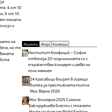
за
те. 4 от 10
и, 6 от 10
азят телата
олози и
ането на
Акценти
Мода
Колекции
ече, но тя
Институт Конфуций – София
мваната
отбеляза 20-годишнината си с
вота.
тържествен концерт и ревю на
поли мамиен
24 красавици влизат в гореща
битка за престижната титла
Мис Варна 2026
Мис България 2025 Симона
Бакърджиева блести с тоалети
Haute couture от Bridal Fashion