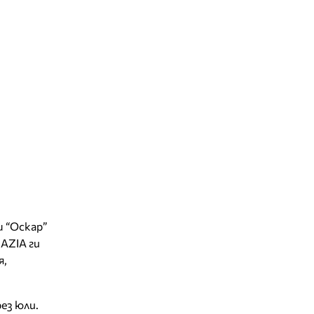
ш “Оскар”
AZIA ги
я,
ез юли.