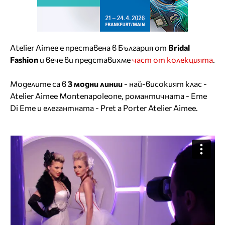
Аtelier Aimee e преставена в България от
Bridal
Fashion
и вече ви представихме
част от колекцията
.
Моделите са в
3 модни линии
- най-високият клас -
Atelier Aimee Montenapoleone, романтичната - Eme
Di Eme и елегантната - Pret a Porter Atelier Aimee.