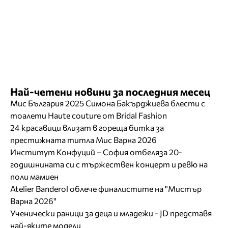
Най-четени новини за последния месец
Мис България 2025 Симона Бакърджиева блести с
тоалети Haute couture от Bridal Fashion
24 красавици влизат в гореща битка за
престижната титла Мис Варна 2026
Институт Конфуций – София отбеляза 20-
годишнината си с тържествен концерт и ревю на
поли мамиен
Atelier Banderol облече финалистите на "Мистър
Варна 2026"
Ученически раници за деца и младежи - JD представя
най-яките модели