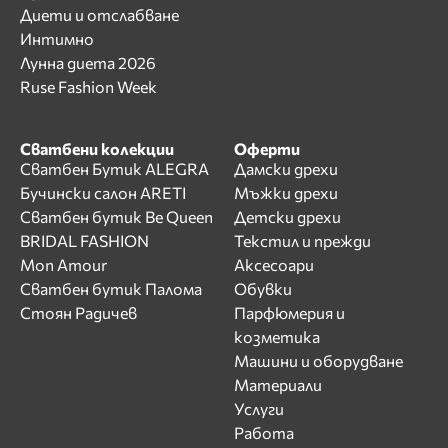
Диети и отслабване
Интимно
Лунна диета 2026
Ruse Fashion Week
Сватбени колекции
Оферти
Сватбен Бутик ALEGRA
Дамски дрехи
Бучински салон ARETI
Мъжки дрехи
Сватбен бутик Be Queen
Детски дрехи
BRIDAL FASHION
Текстил и прежди
Mon Amour
Аксесоари
Сватбен бутик Палома
Обувки
Стоян Радичев
Парфюмерия и
козметика
Машини и оборудване
Материали
Услуги
Работа