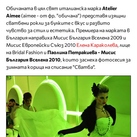
Обичаната в цял свят италианска марка
Atelier
Aimee
(aimee - от фр. "обичана") представя изящни
сватбени рокли за булките с вкус и развито
чувство за стил и естетика. Премиера на марката в
България направиха Мисис България Вселена 2009 и
Мисис Европейски Съюз 2010
Елена Караколева
, лице
на Bridal Fashion и
Паолина Петракиева - Мисис
България Вселена 2010
, които заснеха фотосесия за
зимната корица на списание "Сватба".