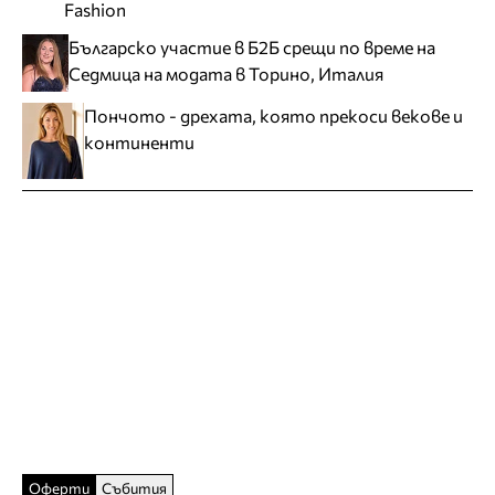
Fashion
Българско участие в Б2Б срещи по време на
Седмица на модата в Торино, Италия
Пончото - дрехата, която прекоси векове и
континенти
Оферти
Събития