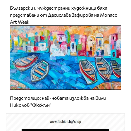
Български и чуждестранни художници бяха
представени от Десислава Зафирова на Monaco
Art Week
Предстоящо: най-новата изложба на Вили
Николов "Фюжън"