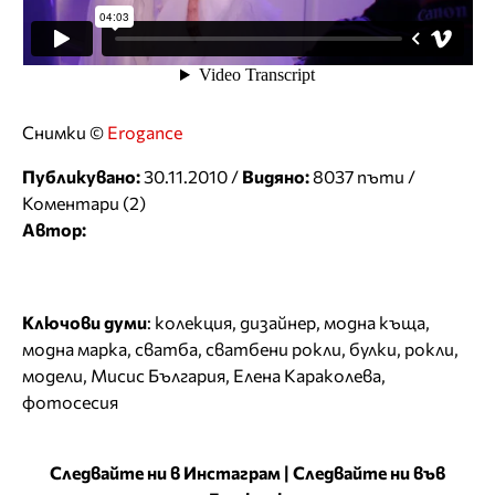
Снимки ©
Erogance
Публикувано:
30.11.2010 /
Видяно:
8037 пъти /
Коментари (2)
Автор:
Ключови думи
:
колекция
,
дизайнер
,
модна къща
,
модна марка
,
сватба
,
сватбени рокли
,
булки
,
рокли
,
модели
,
Мисис България
,
Елена Караколева
,
фотосесия
Следвайте ни в Инстаграм
|
Следвайте ни във