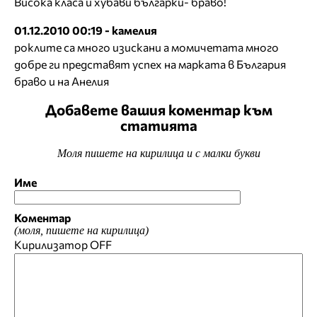
Висока класа и хубави българки- браво!
01.12.2010 00:19 - камелия
роклите са много изискани а момичетата много
добре ги представят успех на марката в България
браво и на Анелия
Добавете вашия коментар към
статията
Моля пишете на кирилица и с малки букви
Име
Коментар
(моля, пишете на кирилица)
Кирилизатор
OFF