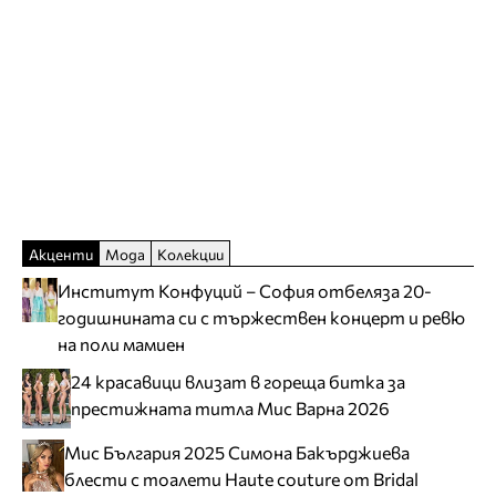
Акценти
Мода
Колекции
Институт Конфуций – София отбеляза 20-
годишнината си с тържествен концерт и ревю
на поли мамиен
24 красавици влизат в гореща битка за
престижната титла Мис Варна 2026
Мис България 2025 Симона Бакърджиева
блести с тоалети Haute couture от Bridal