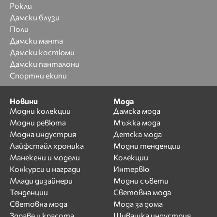
Рокли
Дамски блузи
Поли
Дамски манта
Дамски костюми
Дамски панталони
Спортни екипи
Новини
Мода
Модни колекции
Дамска мода
Модни ревюта
Мъжка мода
Модна индустрия
Детска мода
Лайфстайл хроника
Модни тенденции
Манекени и модели
Колекции
Конкурси и награди
Интервю
Млади дизайнери
Модни съвети
Тенденции
Световна мода
Световна мода
Мода за дома
Здраве и красота
Шивашка индустрия