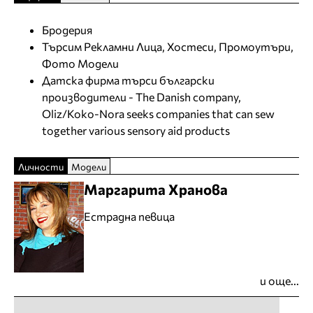
Бродерия
Търсим Рекламни Лица, Хостеси, Промоутъри,
Фото Модели
Датска фирма търси български
производители - The Danish company,
Oliz/Koko-Nora seeks companies that can sew
together various sensory aid products
Личности
Модели
Маргарита Хранова
Естрадна певица
и още...