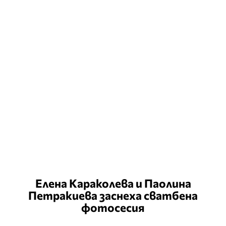
Елена Караколева и Паолина
Петракиева заснеха сватбена
фотосесия