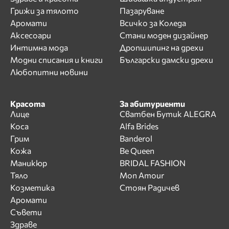
Грижи за тялото
Пазаруване
Аромати
Всичко за Коледа
Аксесоари
Стани моден дизайнер
Интимна мода
Дропшипинг на дрехи
Модни списания и книги
Български дамски дрехи
Любопитни новини
Красота
За абитуриенти
Лице
Сватбен Бутик ALEGRA
Коса
Alfa Brides
Грим
Banderol
Кожа
Be Queen
Маникюр
BRIDAL FASHION
Тяло
Mon Amour
Козметика
Стоян Радичев
Аромати
Съвети
Здраве