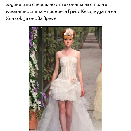
години и по специално от иконата на стила и
елегантността – принцеса Грейс Кели, музата на
Хичкок за онова време.