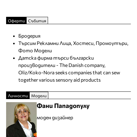
Оферти
Събития
Бродерия
Търсим Рекламни Лица, Хостеси, Промоутъри,
Фото Модели
Датска фирма търси български
производители - The Danish company,
Oliz/Koko-Nora seeks companies that can sew
together various sensory aid products
Личности
Модели
Фани Пападопулу
моден дизайнер