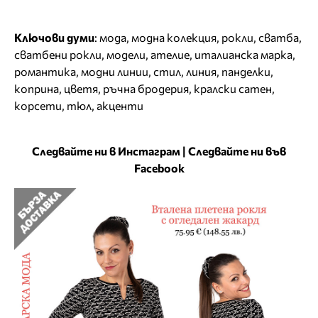
Ключови думи
:
мода
,
модна колекция
,
рокли
,
сватба
,
сватбени рокли
,
модели
,
ателие
,
италианска марка
,
романтика
,
модни линии
,
стил
,
линия
,
панделки
,
коприна
,
цветя
,
ръчна бродерия
,
кралски сатен
,
корсети
,
тюл
,
акценти
Следвайте ни в Инстаграм
|
Следвайте ни във
Facebook