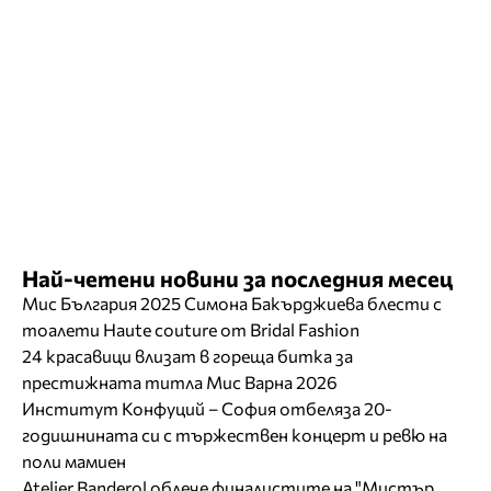
Най-четени новини за последния месец
Мис България 2025 Симона Бакърджиева блести с
тоалети Haute couture от Bridal Fashion
24 красавици влизат в гореща битка за
престижната титла Мис Варна 2026
Институт Конфуций – София отбеляза 20-
годишнината си с тържествен концерт и ревю на
поли мамиен
Atelier Banderol облече финалистите на "Мистър