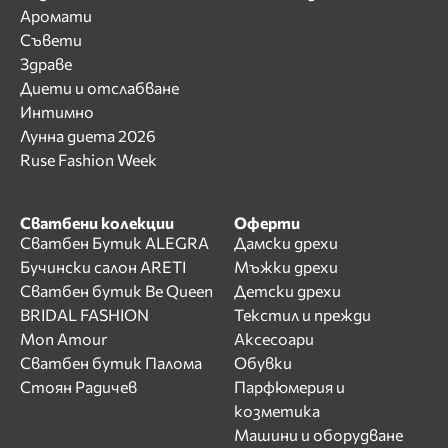
Аромати
Съвети
Здраве
Диети и отслабване
Интимно
Лунна диета 2026
Ruse Fashion Week
Сватбени колекции
Оферти
Сватбен Бутик ALEGRA
Дамски дрехи
Бучински салон ARETI
Мъжки дрехи
Сватбен бутик Be Queen
Детски дрехи
BRIDAL FASHION
Текстил и прежди
Mon Amour
Аксесоари
Сватбен бутик Палома
Обувки
Стоян Радичев
Парфюмерия и
козметика
Машини и оборудване