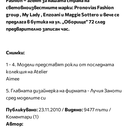
Fashion – агент за нашата страна на
световноизвестните марки:
Pronovias
Fashion
group ,
My
Lady ,
Enzoani и
Maggie
Sottero и вече се
предлага в бутика на ул. „Оборище” 72 след
предварително записан час.
Снимки:
1 - 4. Модели представят рокли от последната
колекция на Atelier
Aimee
5. Главната дизайнерка на фирмата - Лучия Заноти
сред моделите си
Публикувано:
23.11.2010 /
Видяно:
9477 пъти /
Коментари (1)
Автор: