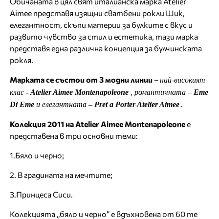
Обичаната в цял свят италианска марка Atelier
Aimee представя изящни сватбени рокли Шик,
елегантност, скъпи материи за булките с вкус и
развито чувство за стил и естетика, тази марка
представя една различна концепция за булчинската
рокля.
Марката се състои от 3 модни линии
–
най-високият
клас -
Atelier Aimee Montenapoleone
, романтичната –
Eme
.
Di Eme
и елегантната –
Pret a Porter Atelier Aimee
Колекция 2011 на Atelier Aimee Montenapoleone
е
представена в три основни теми:
1.Бяло и черно;
2. В градината на мечтите;
3.Принцеса Сиси.
Колекцията „бяло и черно” е вдъхновена от 60 те