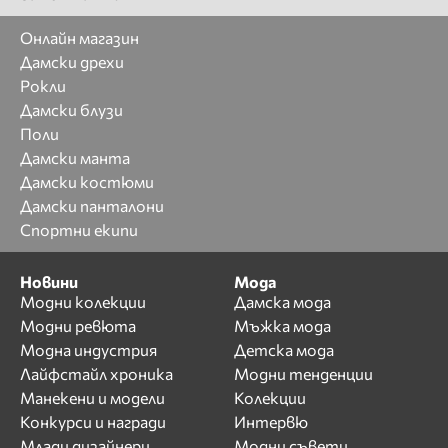
Онлайн магазин
Дамски дрехи
Рокли
Дамски блузи
Поли
Дамски манта
Дамски костюми
Дамски панталони
Спортни екипи
Новини
Мода
Модни колекции
Дамска мода
Модни ревюта
Мъжка мода
Модна индустрия
Детска мода
Лайфстайл хроника
Модни тенденции
Манекени и модели
Колекции
Конкурси и награди
Интервю
Млади дизайнери
Модни съвети