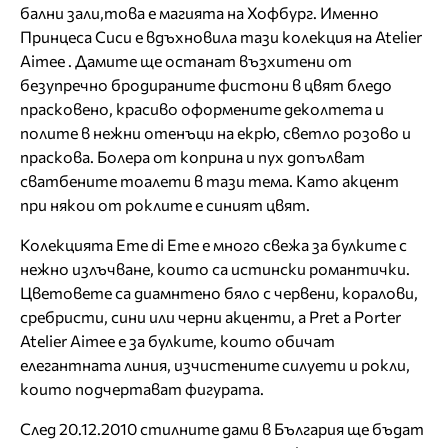
бални зали,това е магията на Хофбург. Именно
Принцеса Сиси е вдъхновила тази колекция на Atelier
Aimee . Дамите ще останат възхитени от
безупречно бродираните фистони в цвят бледо
прасковено, красиво оформените деколтета и
полите в нежни отенъци на екрю, светло розово и
праскова. Болера от коприна и пух допълват
сватбените тоалети в тази тема. Като акцент
при някои от роклите е синият цвят.
Колекцията Eme di Eme е много свежа за булките с
нежно излъчване, които са истински романтички.
Цветовете са диамнтено бяло с червени, коралови,
сребристи, сини или черни акценти, а Pret a Porter
Atelier Aimee е за булките, които обичат
елегантната линия, изчистените силуети и рокли,
които подчертават фигурата.
След 20.12.2010 стилните дами в България ще бъдат