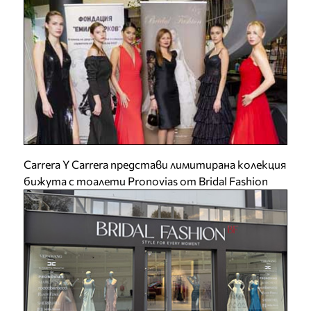
Carrera Y Carrera представи лимитирана колекция
бижута с тоалети Pronovias от Bridal Fashion