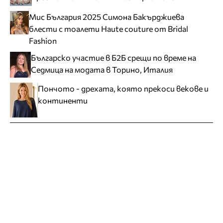
Мис България 2025 Симона Бакърджиева
блести с тоалети Haute couture от Bridal
Fashion
Българско участие в Б2Б срещи по време на
Седмица на модата в Торино, Италия
Пончото - дрехата, която прекоси векове и
континенти