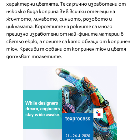
характерни цветята. Те са ръчно изработени от
няколко вида коприна във всички отенъци на
жълтото, лилавото, синьото, розовото и
цикламата. Корсетите на роклите са много
прецизно изработени от най-фините материи в
светло екрю, а полите са като облаци от копринен
тюл. Красиви тюрбани от копринен тюл и цветя
допълват тоалетите.