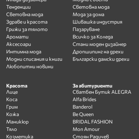
Тенденции
Световна мода
Световна мода
Мода за дома
Здраве и красота
Шивашка индустрия
Грижи за тялото
Пазаруване
Аромати
Всичко за Коледа
Аксесоари
Стани моден дизайнер
Интимна мода
Дропшипинг на дрехи
Модни списания и книги
Български дамски дрехи
Любопитни новини
Красота
За абитуриенти
Лице
Сватбен Бутик ALEGRA
Коса
Alfa Brides
Грим
Banderol
Кожа
Be Queen
Маникюр
BRIDAL FASHION
Тяло
Mon Amour
Козметика
Стоян Радичев