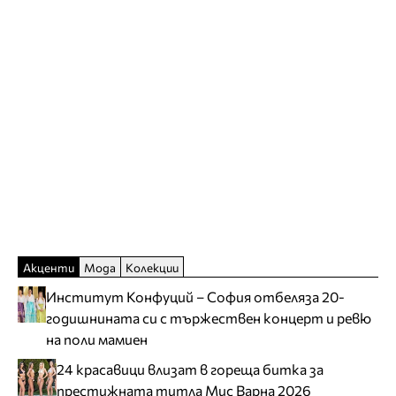
Акценти
Мода
Колекции
Институт Конфуций – София отбеляза 20-
годишнината си с тържествен концерт и ревю
на поли мамиен
24 красавици влизат в гореща битка за
престижната титла Мис Варна 2026