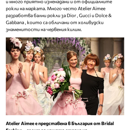
и много приятно изненадани и от официалните
рокли на марката. Много често Atelier Aimee
разработва бални рокли за Dior , Gucci и Dolce &
Gabbana , които са обличани от холивудски
знаменитости на червения килим.
Atelier
Aimee е представена в България от
Bridal