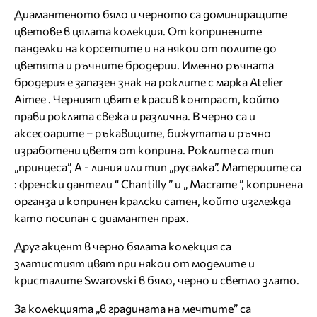
Диамантеното бяло и черното са доминиращите
цветове в цялата колекция. От копринените
панделки на корсетите и на някои от полите до
цветята и ръчните бродерии. Именно ръчната
бродерия е запазен знак на роклите с марка Atelier
Aimee . Черният цвят е красив контраст, който
прави роклята свежа и различна. В черно са и
аксесоарите – ръкавиците, бижутата и ръчно
изработени цветя от коприна. Роклите са тип
„принцеса”, А - линия или тип „русалка”. Материите са
: френски дантели “ Chantilly ” и „ Macrame ”, копринена
органза и копринен кралски сатен, който изглежда
като посипан с диамантен прах.
Друг акцент в черно бялата колекция са
златистият цвят при някои от моделите и
кристалите Swarovski в бяло, черно и светло злато.
За колекцията „в градината на мечтите” са