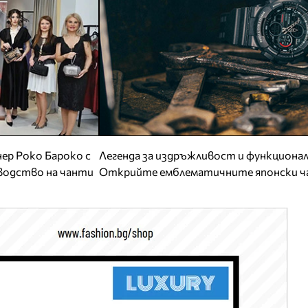
ер Роко Бароко с
Легенда за издръжливост и функциона
зводство на чанти
Открийте емблематичните японски ч