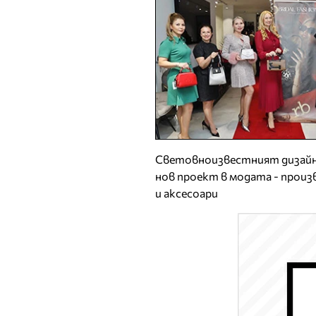
Световноизвестният дизайн
нов проект в модата - прои
и аксесоари