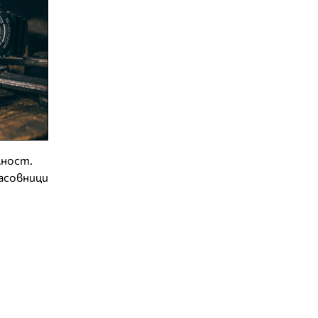
лност.
асовници