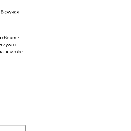
В случая
я своите
слуга и
ба не може