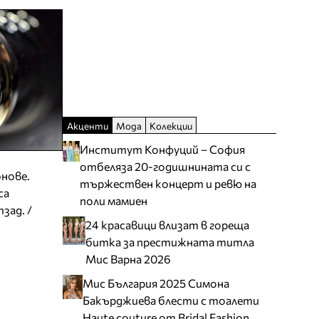
Акценти
Мода
Колекции
Институт Конфуций – София
отбеляза 20-годишнината си с
нове.
тържествен концерт и ревю на
са
поли мамиен
зад. /
24 красавици влизат в гореща
битка за престижната титла
Мис Варна 2026
Мис България 2025 Симона
Бакърджиева блести с тоалети
Haute couture от Bridal Fashion