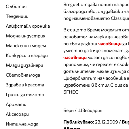
Breguet отдава почит на а
Събития
благородство, създавайки ча
Тенденции
под наименованието Classique
Лайфстайл хроника
В същото време моделът от
Модна индустрия
основател на марка за негови
по своя разкош
часовници
за 
Манекени и модели
уместно да бъде споменат, з
Конкурси и награди
часовници
могат да си позво
припомним, че repeater е сло
Млади дизайнери
допълнителен механизъм за 
Световна мода
Циферблатът на часовника е 
Здраве и красота
изработени в в стил Clous de
БГНЕС
Грижи за тялото
Аромати
Берн / Швейцария
Аксесоари
Публикувано:
23.12.2009 /
Ви
Интимна мода
Автор: