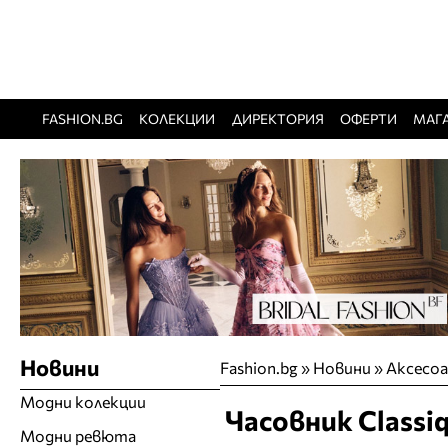
FASHION.BG
КОЛЕКЦИИ
ДИРЕКТОРИЯ
ОФЕРТИ
МАГ
Новини
Fashion.bg
»
Новини
»
Аксесо
Модни колекции
Часовник Classi
Модни ревюта