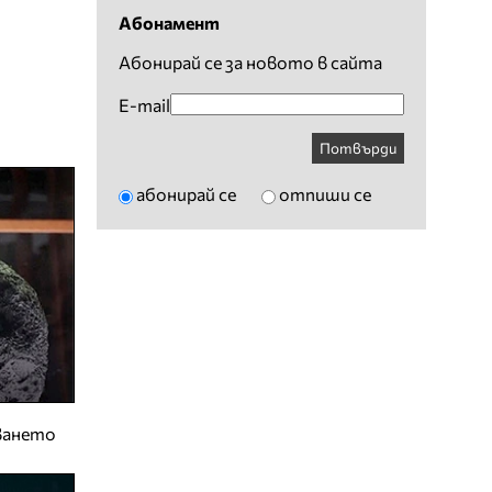
Абонамент
Абонирай се за новото в сайта
E-mail
Потвърди
абонирай се
отпиши се
ването