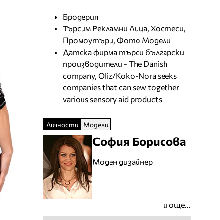
Бродерия
Търсим Рекламни Лица, Хостеси,
Промоутъри, Фото Модели
Датска фирма търси български
производители - The Danish
company, Oliz/Koko-Nora seeks
companies that can sew together
various sensory aid products
Личности
Модели
София Борисова
Моден дизайнер
и още...