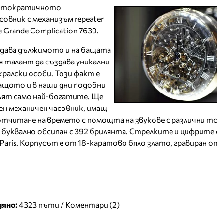
ристократичното
совник с механизъм repeater
 Grande Complication 7639.
дава дължимото и на бащата
я талант да създава уникални
кралски особи. Този факт е
ащото и в наши дни подобни
лят само най-богатите. Ще
жен механичен часовник, имащ
отчитане на времето с помощта на звукове с различни то
буквално обсипан с 392 брилянта. Стрелките и цифрите 
 Paris. Корпусът е от 18-каратово бяло злато, гравиран от
дяно:
4323 пъти /
Коментари (2)