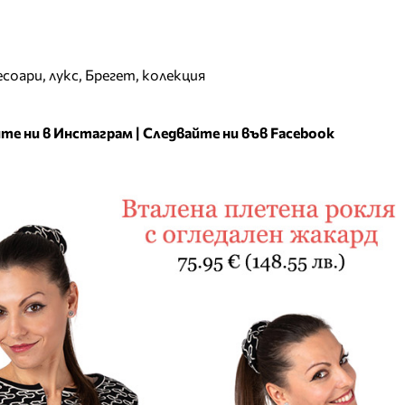
есоари
,
лукс
,
Брегет
,
колекция
те ни в Инстаграм
|
Следвайте ни във Facebook