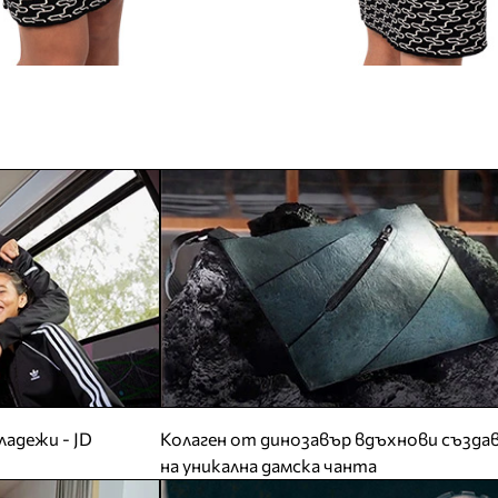
ладежи - JD
Колаген от динозавър вдъхнови създа
на уникална дамска чанта