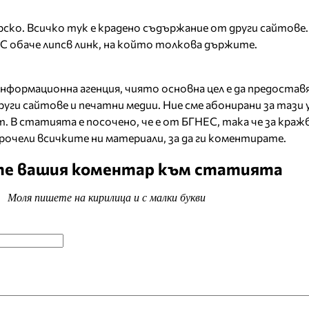
ско. Всичко тук е крадено съдържание от други сайтове. 
С обаче липсв линк, на който толкова държите.
нформационна агенция, чиято основна цел е да предостав
руги сайтове и печатни медии. Ние сме абонирани за тази у
. В статията е посочено, че е от БГНЕС, така че за краж
 прочели всичките ни материали, за да ги коментирате.
е вашия коментар към статията
Моля пишете на кирилица и с малки букви