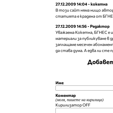
27.12.2009 14:04 - кокетна
В този сайт няма нищо автор
статията е крадена от БГНЕ
27.12.2009 14:56 - Редактор
Уважаема Кокетна, БГНЕС е и
материали за публикуване в д
заплащаме месечен абонамент
да става дума. А едва ли сте
Добавет
Име
Коментар
(моля, пишете на кирилица)
Кирилизатор
OFF