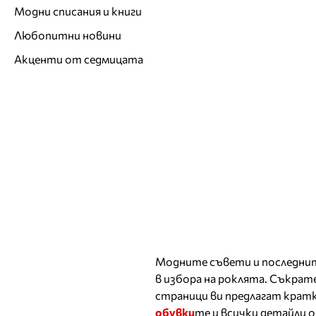
Модни списания и книги
Любопитни новини
Акценти от седмицата
Модните съвети и последнит
в избора на роклята. Съкра
страници ви предлагат кратк
обувки
те и всички детайли 