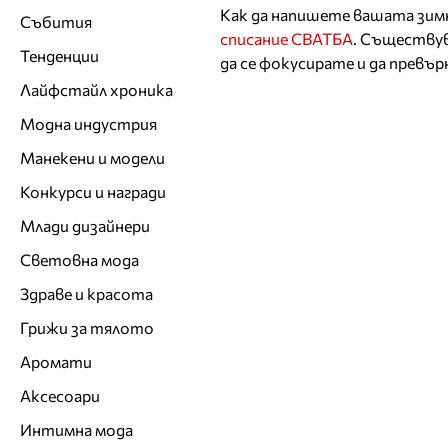
Как да напишете вашата зимн
Събития
списание СВАТБА
. Съществу
Тенденции
да се фокусирате и да превъ
Лайфстайл хроника
Модна индустрия
Манекени и модели
Конкурси и награди
Млади дизайнери
Световна мода
Здраве и красота
Грижи за тялото
Аромати
Аксесоари
Интимна мода