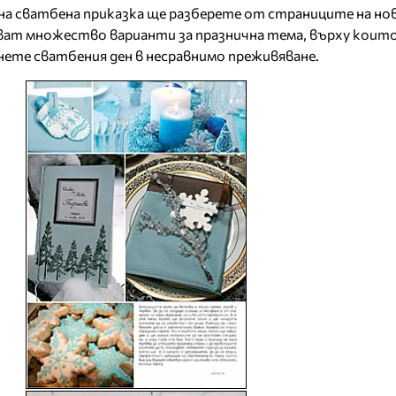
а сватбена приказка ще разберете от страниците на нов
ват множество варианти за празнична тема, върху коит
рнете сватбения ден в несравнимо преживяване.