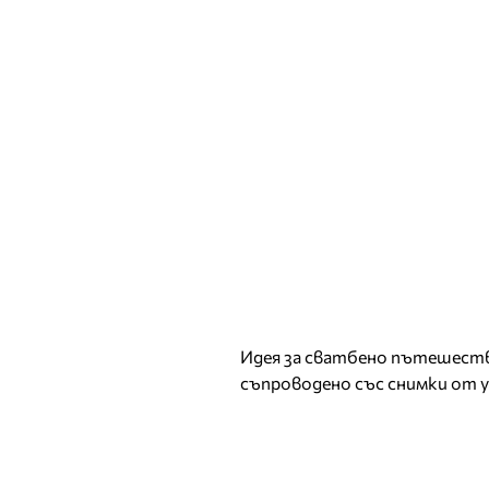
Идея за сватбено пътешеств
съпроводено със снимки от 