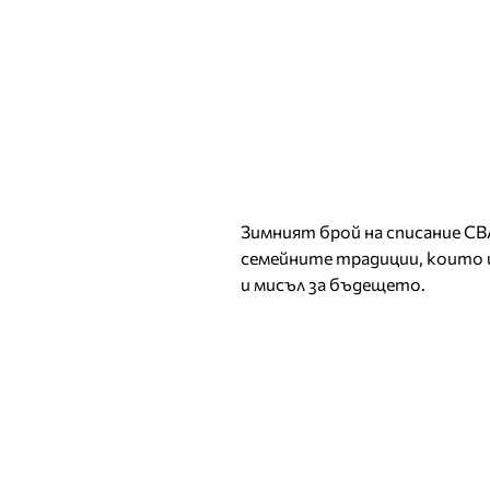
Зимният брой на списание СВ
семейните традиции, които щ
и мисъл за бъдещето.