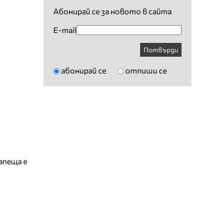
Абонирай се за новото в сайта
E-mail
Потвърди
абонирай се
отпиши се
апеща е