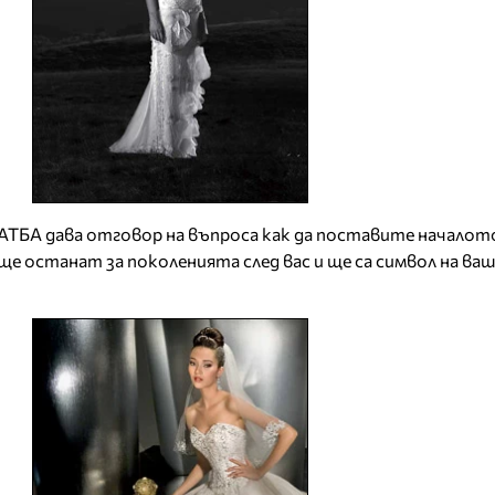
АТБА дава отговор на въпроса как да поставите началот
е останат за поколенията след вас и ще са символ на в