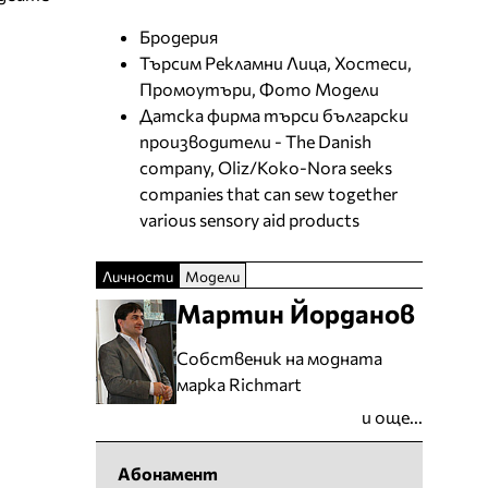
Бродерия
Търсим Рекламни Лица, Хостеси,
Промоутъри, Фото Модели
Датска фирма търси български
производители - The Danish
company, Oliz/Koko-Nora seeks
companies that can sew together
various sensory aid products
Личности
Модели
Мартин Йорданов
Собственик на модната
марка Richmart
и още...
Абонамент