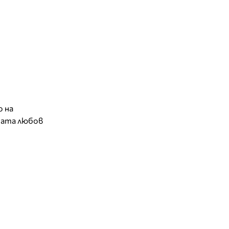
о на
ашата любов