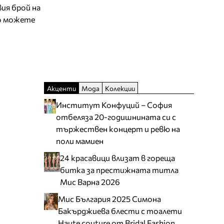
ия брой на
о можете
Акценти
Мода
Колекции
Институт Конфуций – София
отбеляза 20-годишнината си с
тържествен концерт и ревю на
поли мамиен
24 красавици влизат в гореща
битка за престижната титла
Мис Варна 2026
Мис България 2025 Симона
Бакърджиева блести с тоалети
Haute couture от Bridal Fashion