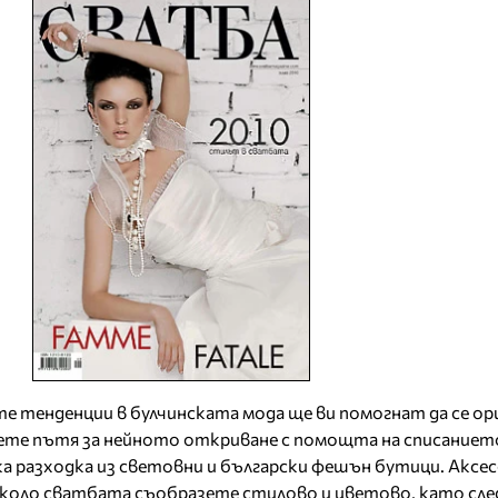
е тенденции в булчинската мода ще ви помогнат да се о
тете пътя за нейното откриване с помощта на списаниет
а разходка из световни и български фешън бутици. Аксе
около сватбата съобразете стилово и цветово, като сл