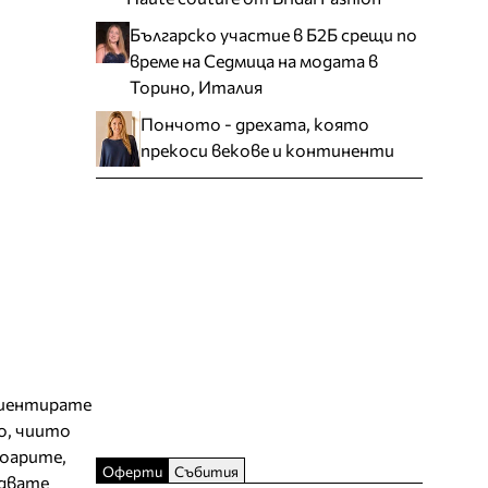
Българско участие в Б2Б срещи по
време на Седмица на модата в
Торино, Италия
Пончото - дрехата, която
прекоси векове и континенти
риентирате
о, чиито
соарите,
Оферти
Събития
едвате