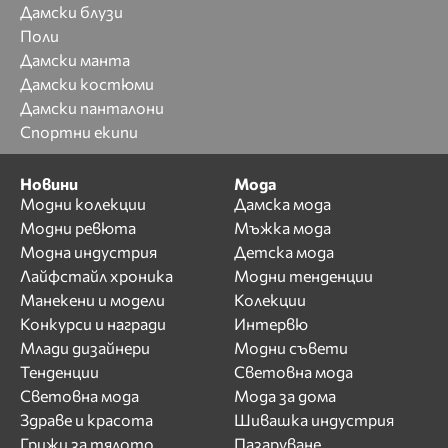
Дамски блузи
Поли
Дамски манта
Дамски костюми
Дамски панталони
Спортни екипи
Новини
Мода
Модни колекции
Дамска мода
Модни ревюта
Мъжка мода
Модна индустрия
Детска мода
Лайфстайл хроника
Модни тенденции
Манекени и модели
Колекции
Конкурси и награди
Интервю
Млади дизайнери
Модни съвети
Тенденции
Световна мода
Световна мода
Мода за дома
Здраве и красота
Шивашка индустрия
Грижи за тялото
Пазаруване