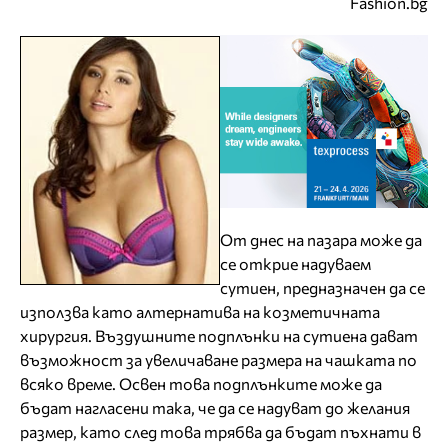
Fashion.bg
От днес на пазара може да
се открие надуваем
сутиен, предназначен да се
използва като алтернатива на козметичната
хирургия. Въздушните подплънки на сутиена дават
възможност за увеличаване размера на чашката по
всяко време. Освен това подплънките може да
бъдат нагласени така, че да се надуват до желания
размер, като след това трябва да бъдат пъхнати в