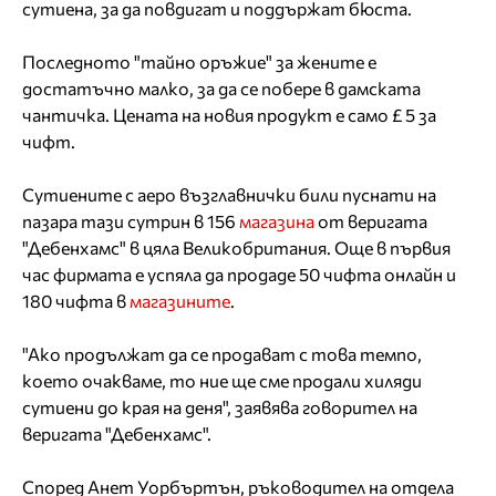
сутиена, за да повдигат и поддържат бюста.
Последното "тайно оръжие" за жените е
достатъчно малко, за да се побере в дамската
чантичка. Цената на новия продукт е само £ 5 за
чифт.
Сутиените с аеро възглавнички били пуснати на
пазара тази сутрин в 156
магазина
от веригата
"Дебенхамс" в цяла Великобритания. Още в първия
час фирмата е успяла да продаде 50 чифта онлайн и
180 чифта в
магазините
.
"Ако продължат да се продават с това темпо,
което очакваме, то ние ще сме продали хиляди
сутиени до края на деня", заявява говорител на
веригата "Дебенхамс".
Според Анет Уорбъртън, ръководител на отдела