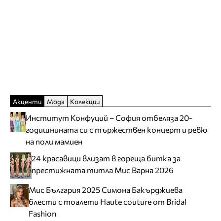
Акценти
Мода
Колекции
Институт Конфуций – София отбеляза 20-
годишнината си с тържествен концерт и ревю
на поли мамиен
24 красавици влизат в гореща битка за
престижната титла Мис Варна 2026
Мис България 2025 Симона Бакърджиева
блести с тоалети Haute couture от Bridal
Fashion