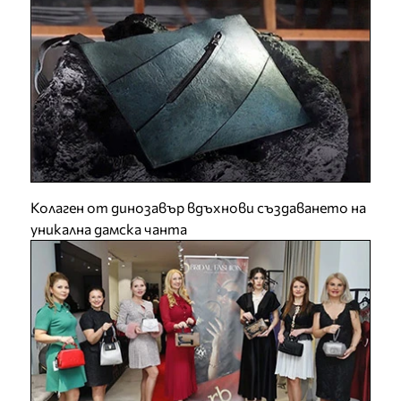
Колаген от динозавър вдъхнови създаването на
уникална дамска чанта