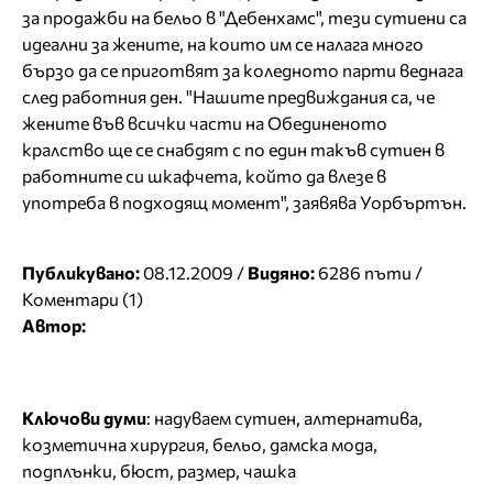
за продажби на бельо в "Дебенхамс", тези сутиени са
идеални за жените, на които им се налага много
бързо да се приготвят за коледното парти веднага
след работния ден. "Нашите предвиждания са, че
жените във всички части на Обединеното
кралство ще се снабдят с по един такъв сутиен в
работните си шкафчета, който да влезе в
употреба в подходящ момент", заявява Уорбъртън.
Публикувано:
08.12.2009 /
Видяно:
6286 пъти /
Коментари (1)
Автор:
Ключови думи
:
надуваем сутиен
,
алтернатива
,
козметична хирургия
,
бельо
,
дамска мода
,
подплънки
,
бюст
,
размер
,
чашка