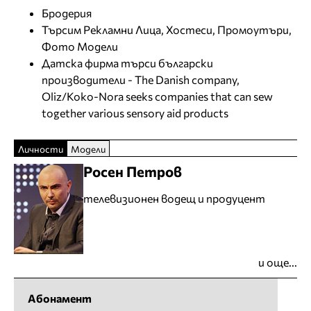
Бродерия
Търсим Рекламни Лица, Хостеси, Промоутъри,
Фото Модели
Датска фирма търси български
производители - The Danish company,
Oliz/Koko-Nora seeks companies that can sew
together various sensory aid products
Личности
Модели
Росен Петров
телевизионен водещ и продуцент
и още...
Абонамент