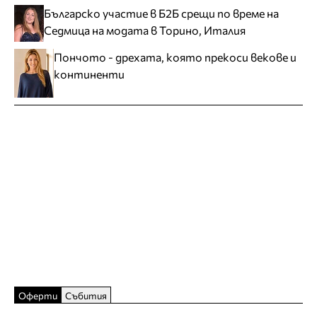
Българско участие в Б2Б срещи по време на
Седмица на модата в Торино, Италия
Пончото - дрехата, която прекоси векове и
континенти
Оферти
Събития