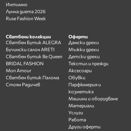
Интимно
Лунна диета 2026
Ruse Fashion Week
Сватбени колекции
Оферти
Сватбен Бутик ALEGRA
Дамски дрехи
Бучински салон ARETI
Мъжки дрехи
Сватбен бутик Be Queen
Детски дрехи
BRIDAL FASHION
Текстил и прежди
Mon Amour
Аксесоари
Сватбен бутик Палома
Обувки
Стоян Радичев
Парфюмерия и
козметика
Машини и оборудване
Материали
Услуги
Работа
Други оферти