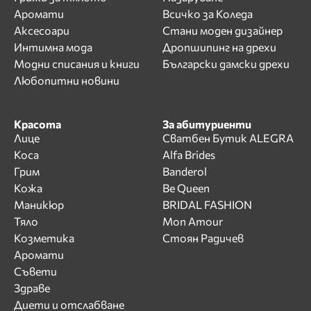
Аромати
Всичко за Коледа
Аксесоари
Стани моден дизайнер
Интимна мода
Дропшипинг на дрехи
Модни списания и книги
Български дамски дрехи
Любопитни новини
Красота
За абитуриенти
Лице
Сватбен Бутик ALEGRA
Коса
Alfa Brides
Грим
Banderol
Кожа
Be Queen
Маникюр
BRIDAL FASHION
Тяло
Mon Amour
Козметика
Стоян Радичев
Аромати
Съвети
Здраве
Диети и отслабване