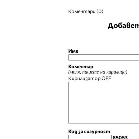
Коментари (0)
Добавет
Име
Коментар
(моля, пишете на кирилица)
Кирилизатор
OFF
Код за сигурност
85053