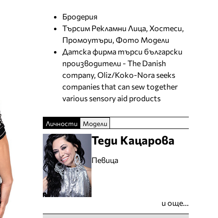
Бродерия
Търсим Рекламни Лица, Хостеси,
Промоутъри, Фото Модели
Датска фирма търси български
производители - The Danish
company, Oliz/Koko-Nora seeks
companies that can sew together
various sensory aid products
Личности
Модели
Теди Кацарова
Певица
и още...