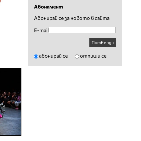
Абонамент
Абонирай се за новото в сайта
E-mail
Потвърди
абонирай се
отпиши се