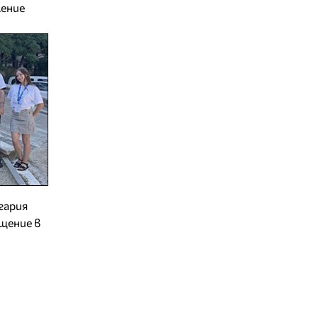
ение
гария
щение в