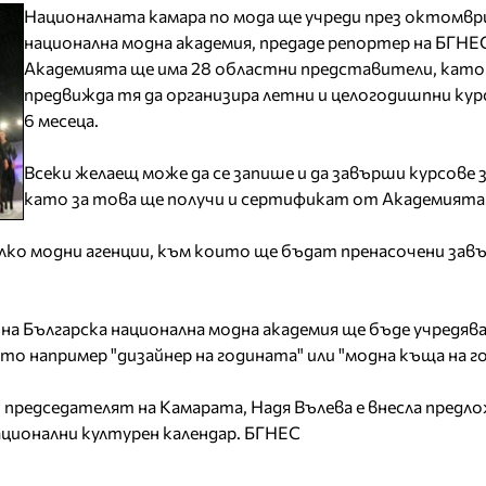
Националната камара по мода ще учреди през октомвр
национална модна академия, предаде репортер на БГНЕ
Академията ще има 28 областни представители, като
предвижда тя да организира летни и целогодишпни курс
6 месеца.
Всеки желаещ може да се запише и да завърши курсове з
като за това ще получи и сертификат от Академията
лко модни агенции, към които ще бъдат пренасочени за
 на Българска национална модна академия ще бъде учредяв
то например "дизайнер на годината" или "модна къща на г
 председателят на Камарата, Надя Вълева е внесла предл
ационални културен календар. БГНЕС