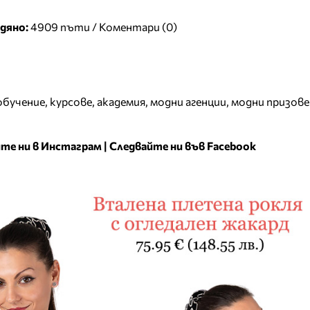
дяно:
4909 пъти /
Коментари (0)
обучение
,
курсове
,
академия
,
модни агенции
,
модни призове
те ни в Инстаграм
|
Следвайте ни във Facebook