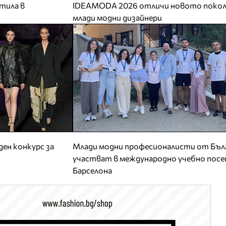
тила в
IDEAMODA 2026 отличи новото покол
млади модни дизайнери
ен конкурс за
Млади модни професионалисти от Бъл
участват в международно учебно посе
Барселона