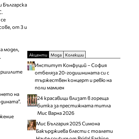
и Българска
С.
 се
ове, от 3 и
а модел,
Акценти
Мода
Колекции
.
Институт Конфуций – София
вършилите
отбеляза 20-годишнината си с
тържествен концерт и ревю на
поли мамиен
ането на
24 красавици влизат в гореща
одината".
битка за престижната титла
Мис Варна 2026
ожение
Мис България 2025 Симона
Бакърджиева блести с тоалети
Haute couture от Bridal Fashion