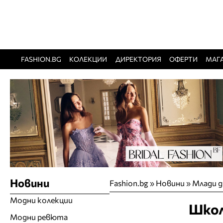
FASHION.BG
КОЛЕКЦИИ
ДИРЕКТОРИЯ
ОФЕРТИ
МАГ
Новини
Fashion.bg
»
Новини
»
Млади д
Модни колекции
Школ
Модни ревюта