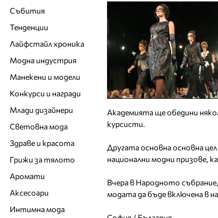
Събития
Тенденции
Лайфстайл хроника
Модна индустрия
Манекени и модели
Конкурси и награди
Млади дизайнери
Академията ще обедини няко
курсисти.
Световна мода
Здраве и красота
Другата основна основна цел
национални модни призове, ка
Грижи за тялото
Аромати
Вчера в Народното събрание,
Аксесоари
модата да бъде включена в н
Интимна мода
София / България