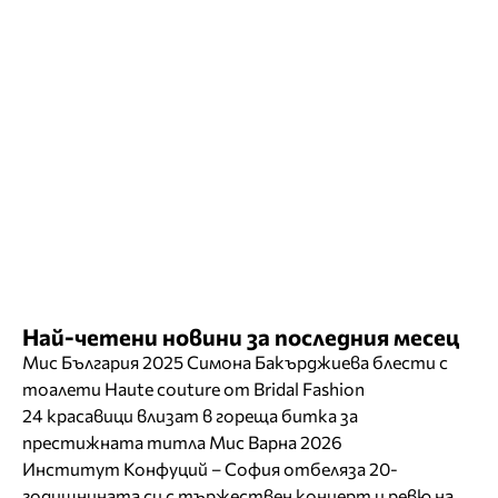
Най-четени новини за последния месец
Мис България 2025 Симона Бакърджиева блести с
тоалети Haute couture от Bridal Fashion
24 красавици влизат в гореща битка за
престижната титла Мис Варна 2026
Институт Конфуций – София отбеляза 20-
годишнината си с тържествен концерт и ревю на