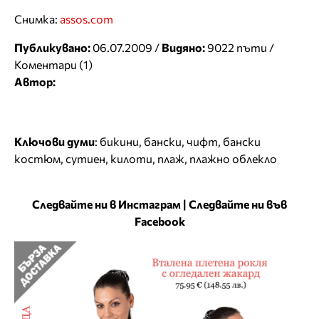
Снимка:
assos.com
Публикувано:
06.07.2009 /
Видяно:
9022 пъти /
Коментари (1)
Автор:
Ключови думи
:
бикини
,
бански
,
чифт
,
бански
костюм
,
сутиен
,
килоти
,
плаж
,
плажно облекло
Следвайте ни в Инстаграм
|
Следвайте ни във
Facebook