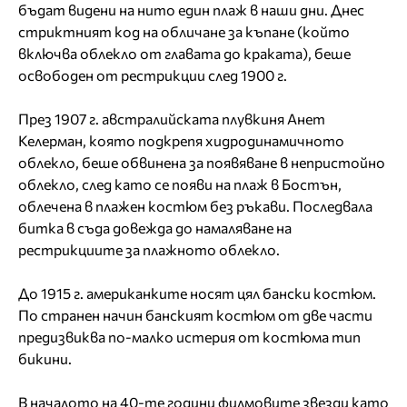
бъдат видени на нито един плаж в наши дни. Днес
стриктният код на обличане за къпане (който
включва облекло от главата до краката), беше
освободен от рестрикции след 1900 г.
През 1907 г. австралийската плувкиня Анет
Келерман, която подкрепя хидродинамичното
облекло, беше обвинена за появяване в непристойно
облекло, след като се появи на плаж в Бостън,
облечена в плажен костюм без ръкави. Последвала
битка в съда довежда до намаляване на
рестрикциите за плажното облекло.
До 1915 г. американките носят цял бански костюм.
По странен начин банският костюм от две части
предизвиква по-малко истерия от костюма тип
бикини.
В началото на 40-те години филмовите звезди като