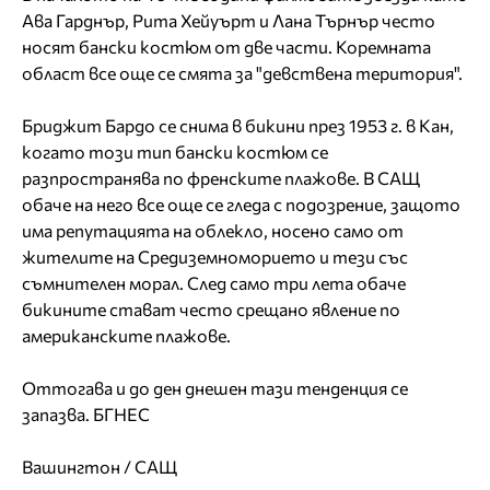
Ава Гарднър, Рита Хейуърт и Лана Търнър често
носят бански костюм от две части. Коремната
област все още се смята за "девствена територия".
Бриджит Бардо се снима в бикини през 1953 г. в Кан,
когато този тип бански костюм се
разпространява по френските плажове. В САЩ
обаче на него все още се гледа с подозрение, защото
има репутацията на облекло, носено само от
жителите на Средиземноморието и тези със
съмнителен морал. След само три лета обаче
бикините стават често срещано явление по
американските плажове.
Оттогава и до ден днешен тази тенденция се
запазва. БГНЕС
Вашингтон / САЩ