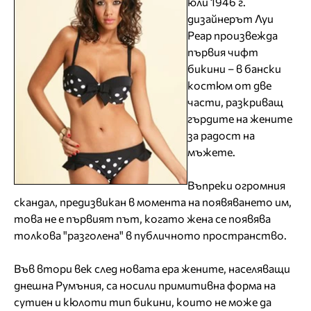
юли 1946 г.
дизайнерът Луи
Реар произвежда
първия чифт
бикини – в бански
костюм от две
части, разкриващ
гърдите на жените
за радост на
мъжете.
Въпреки огромния
скандал, предизвикан в момента на появяването им,
това не е първият път, когато жена се появява
толкова "разголена" в публичното пространство.
Във втори век след новата ера жените, населяващи
днешна Румъния, са носили примитивна форма на
сутиен и кюлоти тип бикини, които не може да