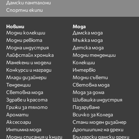
Дамски панталони
Спортни екипи
Новини
Мода
Модни колекции
Дамска мода
Модни ревюта
Мъжка мода
Модна индустрия
Детска мода
Лайфстайл хроника
Модни тенденции
Манекени и модели
Колекции
Конкурси и награди
Интервю
Млади дизайнери
Модни съвети
Тенденции
Световна мода
Световна мода
Мода за дома
Здраве и красота
Шивашка индустрия
Грижи за тялото
Пазаруване
Аромати
Всичко за Коледа
Аксесоари
Стани моден дизайнер
Интимна мода
Дропшипинг на дрехи
Модни списания и книги
Български дамски дрехи