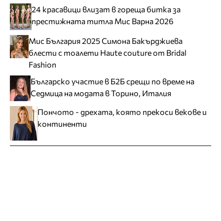
24 красавици влизат в гореща битка за
престижната титла Мис Варна 2026
Мис България 2025 Симона Бакърджиева
блести с тоалети Haute couture от Bridal
Fashion
Българско участие в Б2Б срещи по време на
Седмица на модата в Торино, Италия
Пончото - дрехата, която прекоси векове и
континенти