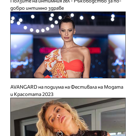
Ползите на интимния гел - Ръководство за по-
добро интимно здраве
AVANGARD на подиума на Фестивала на Модата
и Красотата 2023