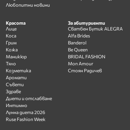
Любопитни новини
Красота
За абитуриенти
Лице
Сватбен Бутик ALEGRA
Коса
Alfa Brides
Грим
Banderol
Кожа
Be Queen
Маникюр
BRIDAL FASHION
Тяло
Mon Amour
Козметика
Стоян Радичев
Аромати
Съвети
Здраве
Диети и отслабване
Интимно
Лунна диета 2026
Ruse Fashion Week