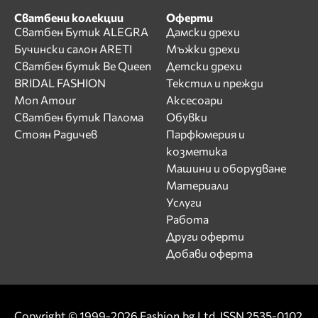
Сватбени колекции
Оферти
Сватбен Бутик ALEGRA
Дамски дрехи
Бучински салон ARETI
Мъжки дрехи
Сватбен бутик Be Queen
Детски дрехи
BRIDAL FASHION
Текстил и прежди
Mon Amour
Аксесоари
Сватбен бутик Палома
Обувки
Стоян Радичев
Парфюмерия и
козметика
Машини и оборудване
Материали
Услуги
Работа
Други оферти
Добави оферта
Copyright © 1999-2026 Fashion.bg Ltd. ISSN 2535-0102