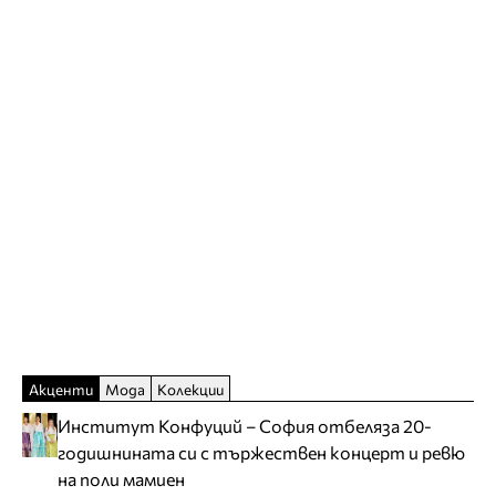
Акценти
Мода
Колекции
Институт Конфуций – София отбеляза 20-
годишнината си с тържествен концерт и ревю
на поли мамиен