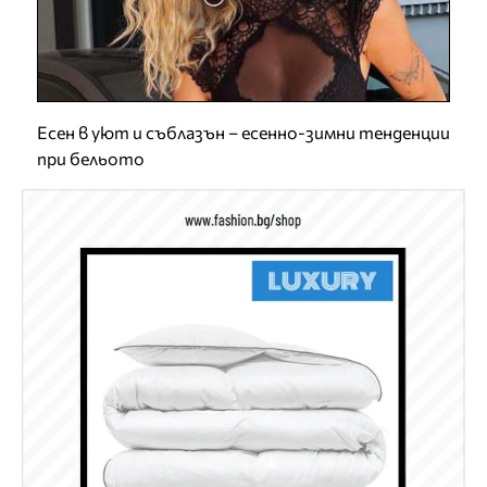
Есен в уют и съблазън – есенно-зимни тенденции
при бельото