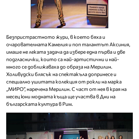
Безпристрастното жури, в което бяха и
очарователната Камелия и поп талантът Аксиния,
имаше не леката задача да избере една първа и две
подгласнички, които са най-артистични и най-
много се доближаваха до образа на Мерилин.
Холивудски блясък на спектакъла допринесе и
специално ушитата колекция от рокли на марка
„МИРО”, наречена Мерилин. С част от нея в края на
месец юни модната къща ще участва в Дни на
българската култура в Рим.