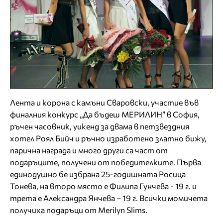
Лента и корона с камъни Сваровски, участие във
финалния конкурс „Да бъдеш МЕРИЛИН” в София,
ръчен часовник, уикенд за двама в петзвездния
хотел Роял Бийч и ръчно изработено златно бижу,
парична награда и много други са част от
подаръците, получени от победителките. Първа
единодушно бе избрана 25-годишната Росица
Тонева, на второ място е Филипа Гунчева - 19 г. и
трета е Александра Янчева – 19 г. Всички момичета
получиха подаръци от Merilyn Slims.