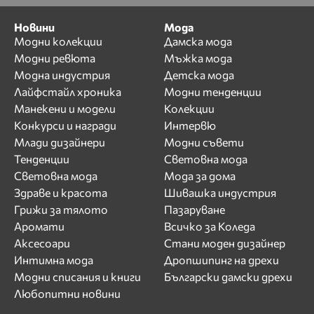
Новини
Мода
Модни колекции
Дамска мода
Модни ревюта
Мъжка мода
Модна индустрия
Детска мода
Лайфстайл хроника
Модни тенденции
Манекени и модели
Колекции
Конкурси и награди
Интервю
Млади дизайнери
Модни съвети
Тенденции
Световна мода
Световна мода
Мода за дома
Здраве и красота
Шивашка индустрия
Грижи за тялото
Пазаруване
Аромати
Всичко за Коледа
Аксесоари
Стани моден дизайнер
Интимна мода
Дропшипинг на дрехи
Модни списания и книги
Български дамски дрехи
Любопитни новини