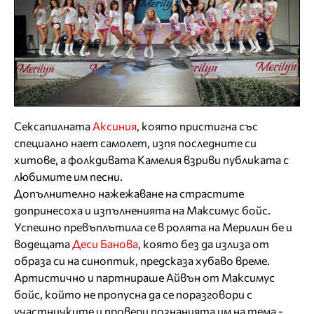
Сексапилната
Аксиния
, която пристигна със
специално нает самолет, изпя последните си
хитове, а фолкдивата Камелия взриви публиката с
любимите им песни.
Допълнително нажежаване на страстите
допринесоха и изпълненията на Максимус бойс.
Успешно превъплътила се в ролята на Мерилин бе и
водещата
Деси Банова
, която без да излиза от
образа си на синоптик, предсказа хубаво време.
Артистично и партнираше Айвън от Максимус
бойс, който не пропусна да се поразговори с
участничките и провери познанията им на тема -