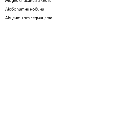
Модни списания и книги
Любопитни новини
Акценти от седмицата