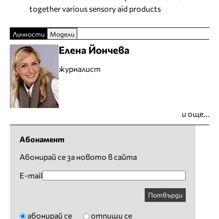
together various sensory aid products
Личности
Модели
Елена Йончева
журналист
и още...
Абонамент
Абонирай се за новото в сайта
E-mail
Потвърди
абонирай се
отпиши се