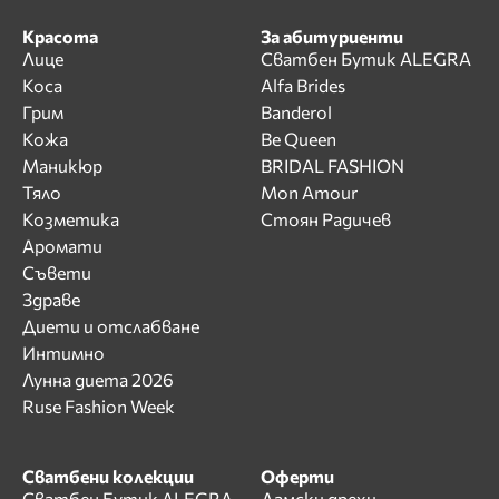
Красота
За абитуриенти
Лице
Сватбен Бутик ALEGRA
Коса
Alfa Brides
Грим
Banderol
Кожа
Be Queen
Маникюр
BRIDAL FASHION
Тяло
Mon Amour
Козметика
Стоян Радичев
Аромати
Съвети
Здраве
Диети и отслабване
Интимно
Лунна диета 2026
Ruse Fashion Week
Сватбени колекции
Оферти
Сватбен Бутик ALEGRA
Дамски дрехи