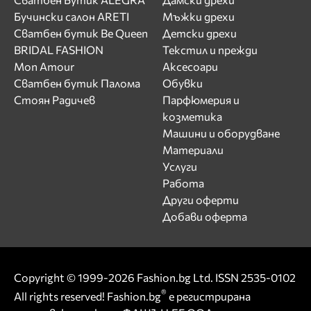
Бучински салон ARETI
Мъжки дрехи
Сватбен бутик Be Queen
Детски дрехи
BRIDAL FASHION
Текстил и прежди
Mon Amour
Аксесоари
Сватбен бутик Палома
Обувки
Стоян Радичев
Парфюмерия и
козметика
Машини и оборудване
Материали
Услуги
Работа
Други оферти
Добави оферта
Copyright © 1999-2026 Fashion.bg Ltd. ISSN 2535-0102
®
All rights reserved! Fashion.bg
е регистрирана