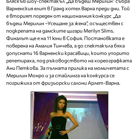
Бляскъв шоу-спектакъл „Да бъдеш Мерилин” събра
Варненския елит в Гранд хотел Варна преди дни. Той
е вторият пореден от националния конкурс „Да
бъдеш Мерилин –Усещане за жена”, осъществен с
подкрепата на дамските цигари Merilyn Slims.
Финалът ще е на 11 юни в София. Постановката е
поверена на Амалия Тинчева, а до спектакъла бяха
допуснати 16 варненски красавици, които упорито
репетираха, под ръководството на хореографката
Ани Петкова. За пълната прилика на момичетата с
Мерилин Монро и за стайлинга на конкурса се
погрижиха от фризьорски салони Арлет-Варна.