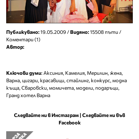
Публикувано:
19.05.2009 /
Видяно:
15508 пъти /
Коментари (1)
Автор:
Ключови думи
:
Аксиния
,
Камелия
,
Мерилин
,
жена
,
Варна
,
цигари
,
красавици
,
стайлинг
,
конкурс
,
модна
къща
,
Сваровски
,
момичета
,
модели
,
подаръци
,
Гранд хотел Варна
Следвайте ни в Инстаграм
|
Следвайте ни във
Facebook