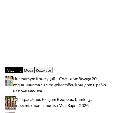
Акценти
Мода
Колекции
Институт Конфуций – София отбеляза 20-
годишнината си с тържествен концерт и ревю
на поли мамиен
24 красавици влизат в гореща битка за
престижната титла Мис Варна 2026