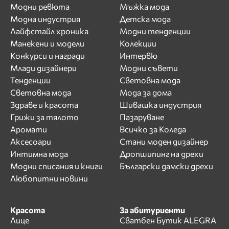
Модни ревюта
Мъжка мода
Модна индустрия
Детска мода
Лайфстайл хроника
Модни тенденции
Манекени и модели
Колекции
Конкурси и награди
Интервю
Млади дизайнери
Модни съвети
Тенденции
Световна мода
Световна мода
Мода за дома
Здраве и красота
Шивашка индустрия
Грижи за тялото
Пазаруване
Аромати
Всичко за Коледа
Аксесоари
Стани моден дизайнер
Интимна мода
Дропшипинг на дрехи
Модни списания и книги
Български дамски дрехи
Любопитни новини
Красота
За абитуриенти
Лице
Сватбен Бутик ALEGRA