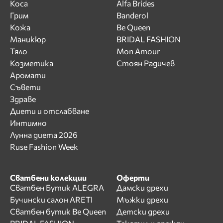
Коса
Alfa Brides
Грим
Banderol
Кожа
Be Queen
Маникюр
BRIDAL FASHION
Тяло
Mon Amour
Козметика
Стоян Радичев
Аромати
Съвети
Здраве
Диети и отслабване
Интимно
Лунна диета 2026
Ruse Fashion Week
Сватбени колекции
Оферти
Сватбен Бутик ALEGRA
Дамски дрехи
Бучински салон ARETI
Мъжки дрехи
Сватбен бутик Be Queen
Детски дрехи