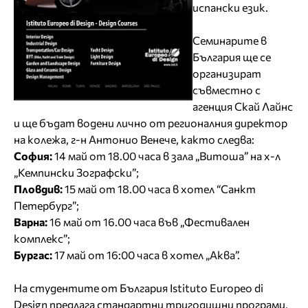
испански език.
Семинарите в
България ще се
организират
съвместно с
агенция Скай Лайнс
и ще бъдат водени лично от регионалния директор
на колежа, г-н Антонио Венече, както следва:
София:
14 май от 18.00 часа в зала „Витоша” на х-л
„Кемпински Зографски”;
Пловдив:
15 май от 18.00 часа в хотел “Санкт
Петербург”;
Варна:
16 май от 16.00 часа във „Фестивален
комплекс”;
Бургас:
17 май от 16:00 часа в хотел „Аква”.
На студентите от България Istituto Europeo di
Design предлага стандартни тригодишни програми,