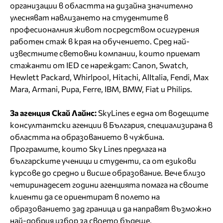
организации в областта на дизайна значително
улесняват навлизането на студентите в
професионалния живот посредством осигурения
работен стаж в края на обучението. Сред най-
известните световни компании, които приемат
стажанти от IED се нареждат: Canon, Swatch,
Hewlett Packard, Whirlpool, Hitachi, AlItalia, Fendi, Max
Mara, Armani, Pupa, Ferre, IBM, BMW, Fiat и Philips.
За агенция Скай Лайнс:
SkyLines е една от водещите
консултантски агенции в България, специализирана в
областта на образованието в чужбина.
Програмите, които Sky Lines предлага на
българските ученици и студенти, са от езикови
курсове до средно и висше образование. Вече близо
четиринадесет години агенцията помага на своите
клиенти да се ориентират в полето на
образованието зад граница и да направят възможно
най-добрия избор за своето бъдеще.