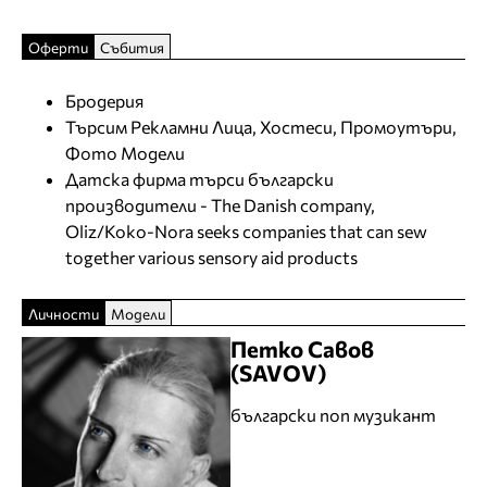
Оферти
Събития
Бродерия
Търсим Рекламни Лица, Хостеси, Промоутъри,
Фото Модели
Датска фирма търси български
производители - The Danish company,
Oliz/Koko-Nora seeks companies that can sew
together various sensory aid products
Личности
Модели
Петко Савов
(SAVOV)
български поп музикант