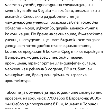
мастър курсове, едногодишни специализации и
летни курсове на 3 езика – английски, италиански и
испански. Специално разработените за
международни ученици програми са в пет основни
области – мода, изкуство, дизайн, мениджмънт и
комуникации. По време на семинарите, българските
ученици и студенти ще имат възможността да се
запознаят по-подробно със специалностите,
които се предлагат в колежа. Сред тях се нареждат
вътрешен, моден, графичен, бижутериен,
промишлен, транспортен и ландшафтен дизайн,
маркетинг и реклама в модата, ПР и събитиен
мениджмънт, бранд мениджмънт и градска
архитектура.
Таксите за обучение за тригодишните стандартни
програми на година са: 7700 евро в Барселона; 9000-
9400 евро за програмите в Рим, Милано и Торино и