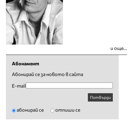
и още...
Абонамент
Абонирай се за новото в сайта
E-mail
Потвърди
абонирай се
отпиши се