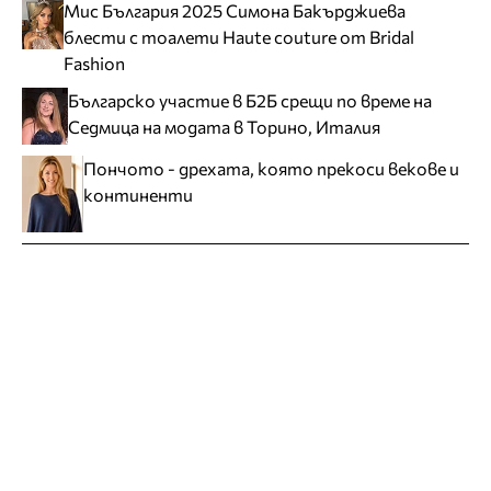
Мис България 2025 Симона Бакърджиева
блести с тоалети Haute couture от Bridal
Fashion
Българско участие в Б2Б срещи по време на
Седмица на модата в Торино, Италия
Пончото - дрехата, която прекоси векове и
континенти