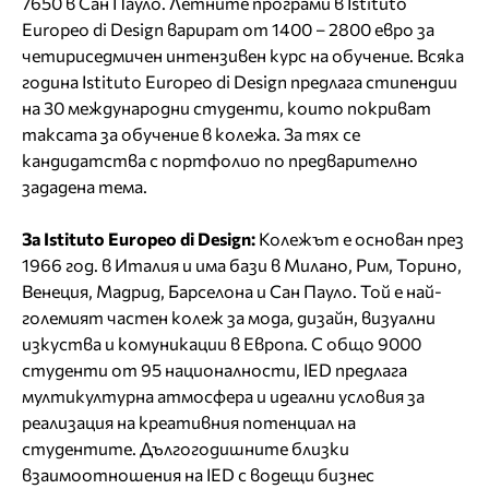
7650 в Сан Пауло. Летните програми в Istituto
Europeo di Design варират от 1400 – 2800 евро за
четириседмичен интензивен курс на обучение. Всяка
година Istituto Europeo di Design предлага стипендии
на 30 международни студенти, които покриват
таксата за обучение в колежа. За тях се
кандидатства с портфолио по предварително
зададена тема.
За Istituto Europeo di Design:
Колежът е основан през
1966 год. в Италия и има бази в Милано, Рим, Торино,
Венеция, Мадрид, Барселона и Сан Пауло. Той е най-
големият частен колеж за мода, дизайн, визуални
изкуства и комуникации в Европа. С общо 9000
студенти от 95 националности, IED предлага
мултикултурна атмосфера и идеални условия за
реализация на креативния потенциал на
студентите. Дългогодишните близки
взаимоотношения на IED с водещи бизнес