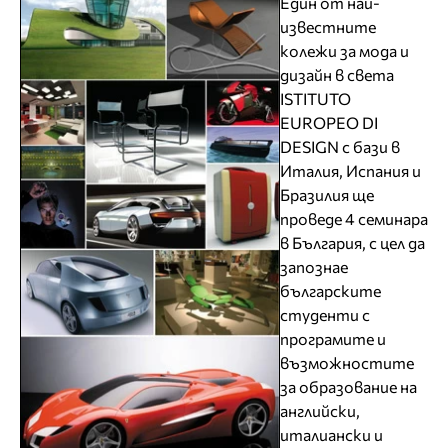
Един от най-
известните
колежи за мода и
дизайн в света
ISTITUTO
EUROPEO DI
DESIGN с бази в
Италия, Испания и
Бразилия ще
проведе 4 семинара
в България, с цел да
запознае
българските
студенти с
програмите и
възможностите
за образование на
английски,
италиански и