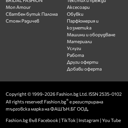
BRIDAL FASHION
Текстил и прежди
Mon Amour
Аксесоари
Сватбен бутик Палома
Обувки
Стоян Радичев
Парфюмерия и
козметика
Машини и оборудване
Материали
Услуги
Работа
Други оферти
Добави оферта
Copyright © 1999-2026 Fashion.bg Ltd. ISSN 2535-0102
®
All rights reserved! Fashion.bg
е регистрирана
търговска марка на ФАШЪН.БГ ООД.
Fashion.bg във
Facebook
|
TikTok
|
Instagram
|
You Tube