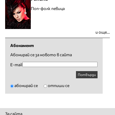
Поп-фолк певица
и още...
Абонамент
Абонирай се за новото в сайта
E-mail
Потвърди
абонирай се
отпиши се
За сайта