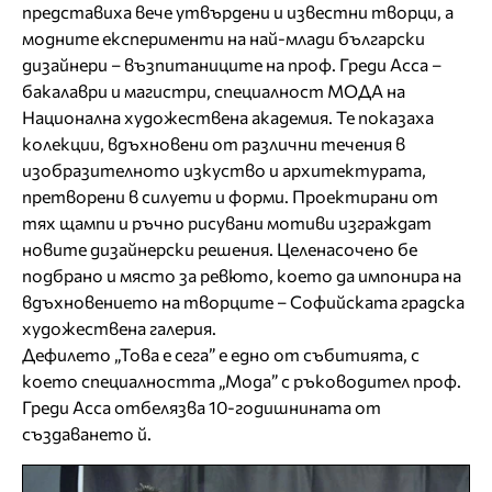
представиха вече утвърдени и известни творци, а
модните експерименти на най-млади български
дизайнери – възпитаниците на проф. Греди Асса –
бакалаври и магистри, специалност МОДА на
Национална художествена академия. Те показаха
колекции, вдъхновени от различни течения в
изобразителното изкуство и архитектурата,
претворени в силуети и форми. Проектирани от
тях щампи и ръчно рисувани мотиви изграждат
новите дизайнерски решения. Целенасочено бе
подбрано и място за ревюто, което да импонира на
вдъхновението на творците – Софийската градска
художествена галерия.
Дефилето „Това е сега” е едно от събитията, с
което специалността „Мода” с ръководител проф.
Греди Асса отбелязва 10-годишнината от
създаването й.