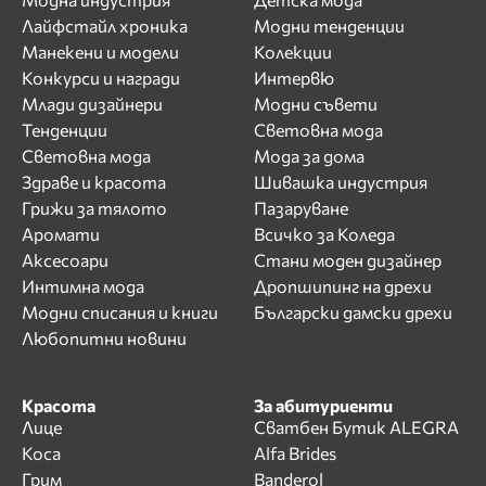
Лайфстайл хроника
Модни тенденции
Манекени и модели
Колекции
Конкурси и награди
Интервю
Млади дизайнери
Модни съвети
Тенденции
Световна мода
Световна мода
Мода за дома
Здраве и красота
Шивашка индустрия
Грижи за тялото
Пазаруване
Аромати
Всичко за Коледа
Аксесоари
Стани моден дизайнер
Интимна мода
Дропшипинг на дрехи
Модни списания и книги
Български дамски дрехи
Любопитни новини
Красота
За абитуриенти
Лице
Сватбен Бутик ALEGRA
Коса
Alfa Brides
Грим
Banderol