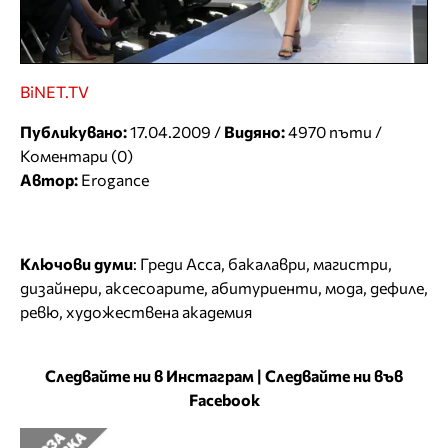
BiNET.TV
Публикувано:
17.04.2009 /
Видяно:
4970 пъти /
Коментари (0)
Автор:
Erogance
Ключови думи
:
Греди Асса
,
бакалаври
,
магистри
,
дизайнери
,
аксесоарите
,
абитуриенти
,
мода
,
дефиле
,
ревю
,
художествена академия
Следвайте ни в Инстаграм
|
Следвайте ни във
Facebook