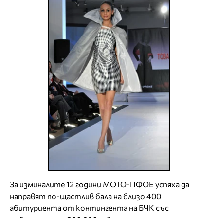
За изминалите 12 години МОТО-ПФОЕ успяха да
направят по-щастлив бала на близо 400
абитуриента от контингента на БЧК със