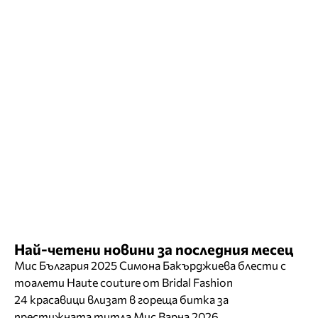
Най-четени новини за последния месец
Мис България 2025 Симона Бакърджиева блести с
тоалети Haute couture от Bridal Fashion
24 красавици влизат в гореща битка за
престижната титла Мис Варна 2026