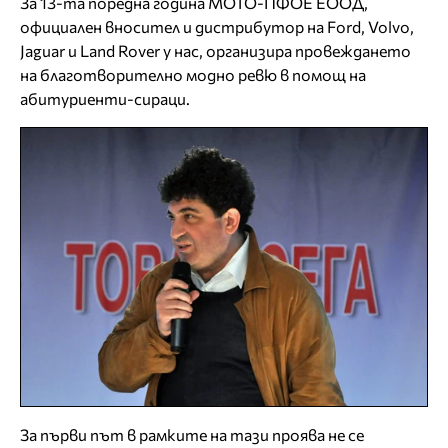
За 13-та поредна година МОТО-ПФОЕ ЕООД,
официален вносител и дистрибутор на Ford, Volvo,
Jaguar и Land Rover у нас, организира провеждането
на благотворително модно ревю в помощ на
абитуриенти-сираци.
За първи път в рамките на тази проява не се