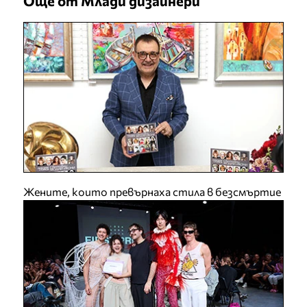
Още от Млади дизайнери
Жените, които превърнаха стила в безсмъртие