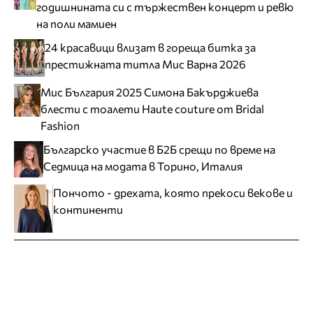
годишнината си с тържествен концерт и ревю
на поли мамиен
24 красавици влизат в гореща битка за
престижната титла Мис Варна 2026
Мис България 2025 Симона Бакърджиева
блести с тоалети Haute couture от Bridal
Fashion
Българско участие в Б2Б срещи по време на
Седмица на модата в Торино, Италия
Пончото - дрехата, която прекоси векове и
континенти