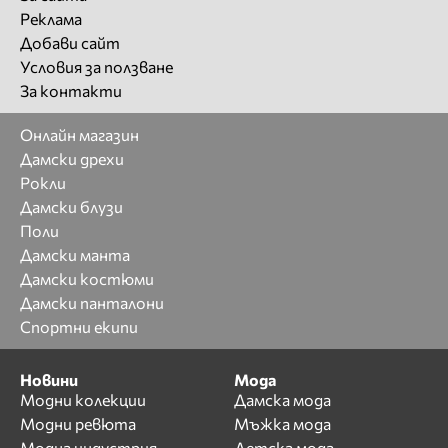
Реклама
Добави сайт
Условия за ползване
За контакти
Онлайн магазин
Дамски дрехи
Рокли
Дамски блузи
Поли
Дамски манта
Дамски костюми
Дамски панталони
Спортни екипи
Новини
Мода
Модни колекции
Дамска мода
Модни ревюта
Мъжка мода
Модна индустрия
Детска мода