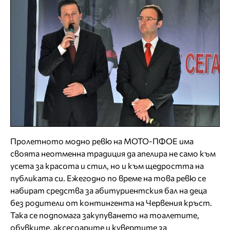
Пролетното модно ревю на МОТО-ПФОЕ има
своята неотменна традиция да апелира не само към
усета за красота и стил, но и към щедростта на
публиката си. Ежегодно по време на това ревю се
набират средства за абитуриентския бал на деца
без родители от контингента на Червения кръст.
Така се подпомага закупуването на тоалетите,
обувките, аксесоарите и кувертите за