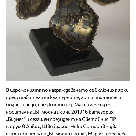
В церемонията по награждаването се включиха ярки
представители на културните, артистичните и
бизнес среди, сред които д-р Максим Бехар –
носител на „БГ модна икона 2019“ в категория
„Бизнес“ и сегашен президент на Световния ПР
форум в Давос, Швейцария, Ники Сотиров – два
пъти носител на „БГ модна икона“, Мария Георгиева