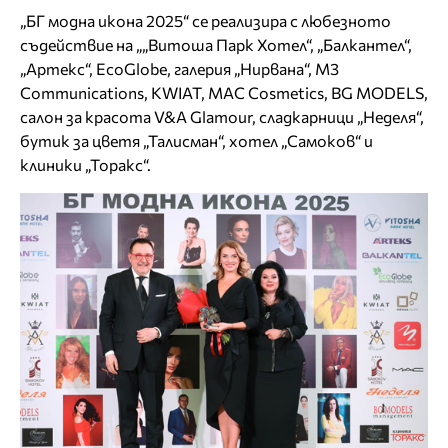
„БГ модна икона 2025“ се реализира с любезното
съдействие на „„Витоша Парк Хотел“, „Балкантел“,
„Артекс“, EcoGlobe, галерия „Нирвана“, M3
Communications, KWIAT, MAC Cosmetics, BG MODELS,
салон за красота V&A Glamour, сладкарници „Неделя“,
бутик за цветя „Талисман“, хотел „Самоков“ и
клиники „Торакс“.