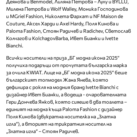
Деянова и Benmodel, Лиляна Петрова – Лулу и BYLLU,
Милена Петрова и Wolf Walley, Моника Господинова
и MGriel Fashion, Николета Фархат и NF Maison de
Couture, Аксел Харди и Axel Hardy, Поля Кинова и
Paloma Fashion, Стоян Радичев и Radichev, Светослав
Колчагов и KolchagovBarba, Ивет Бианки и Ivette
Bianchi.
Всички носители на приза „БГ модна икона 2025“
получиха подаръци от прочутата българска марка
за очила KWIAT. Лице на „БГ модна икона 2025“ беше
българският топмодел Жана Янева, която
дефилира с рокля на модния бранд Ivette Bianchi с
дизайнер Ивет Бианки, а водеща - очарователната
Гери Дончева Янков, която сияеше в два тоалета –
единият на модна къща Paloma Fashion с дизайнер
Поля Кинова (двукратна носителка на „Златна
игла“), а вторият на трикратния носител на
„Златна игла“ – Стоян Радичев.