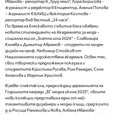
Иванова - репортер в „Труд news“, Лора Борисова -
журналист и редактор в Епицентър, Анелия Попова
– журналист в БЛИЦ и Виктория Костова –
репортер във вестник „24 часа“.
По време на бляскавото събитие бяха обявени
новите стипендианти на Академията за мода –
социална мисия „Златна игла 2024” – Славомира
Кънева и Димитър Аврамов - студенти по моден
дизайн на проф. Любомир Стойков от
Националната художествена академия. Освен тях,
свои творчески предложения показаха и
студентите Кристина Русева, Рим Рамадан, Соня
Ангелова и Мартин Христов.
В ревю-спектакъла, предхождащ церемонията на
Годишните награди „БГ модна икона 2025“, своите
нови колекции представиха едни от най-
талантливите дизайнери и модни къщи, сред които
д-р Росица Рангелова и RoRa, Албена Иванова-