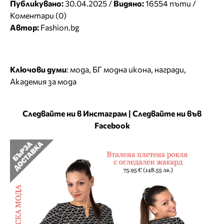
Публикувано:
30.04.2025 /
Видяно:
16554 пъти /
Коментари (0)
Автор:
Fashion.bg
Ключови думи
:
мода
,
БГ модна икона
,
награди
,
Академия за мода
Следвайте ни в Инстаграм
|
Следвайте ни във
Facebook