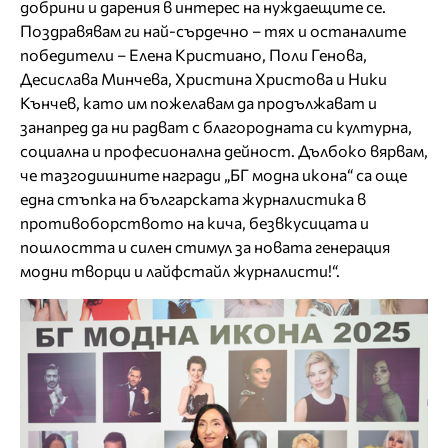
добрини и дарения в интерес на нуждаещите се.
Поздравявам ги най-сърдечно – тях и останалите
победители – Елена Кристиано, Поли Генова,
Десислава Минчева, Христина Христова и Ники
Кънчев, като им пожелавам да продължават и
занапред да ни радват с благородната си културна,
социална и професионална дейност. Дълбоко вярвам,
че тазгодишните награди „БГ модна икона“ са още
една стъпка на българската журналистика в
противоборството на кича, безвкусицата и
пошлостта и силен стимул за новата генерация
модни творци и лайфстайл журналисти!“.