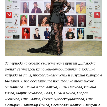
За периода на своето съществуване призът „БГ модна
икона” се утвърди като най-авторитетната годишна
награда за стил, професионален успех и визуална култура в
България. Сред досегашните носители на това високо
отличие са: Райна Кабаиванска, Лили Иванова, Илиана
Раева, Мария Бакалова, Гала, Ники Кънчев, Георги
Любенов, Ники Илиев, Йоана Буковска-Давидова, Ники
Сотиров, Златимир Йочев, Светослав Иванов, Стефан А.