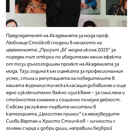
Председателят на Академията за мода проф.
Любомир Стойков сподели в началото на
церемонията: „Призът „БГ модна икона 2025“ за
пореден път открои по убедителен начин ефекта
от този дългогодишен проект на Академията за
мода. Тази година към оценката за професионалния
успех, стила и репутацията на победителите в
нашата журналистическа класация добавихме и още
едно изключително важно изискване – за смислена и
стойностна хуманна и социално полезна дейност.
Съвсем заслужено първите носители в
категорията „Цялостен принос“ са мегазвездите
Силви Вартан и Христо Стоичков – личности с
големи сърца и добри души, направили безброй