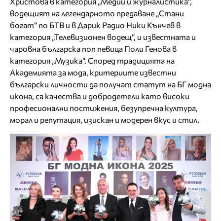
Христова в категория „Медии и журналистика“,
водещият на легендарното предаване „Стани
богат“ по БТВ и в Дарик Радио Ники Кънчев в
категория „Телевизионен водещ“, и известната и
чаровна българска поп певица Поли Генова в
категория „Музика“. Според традицията на
Академията за мода, критериите известни
български личности да получат статут на БГ модна
икона, са качества и добродетели като високи
професионални постижения, безупречна култура,
морал и репутация, изискан и модерен вкус и стил.