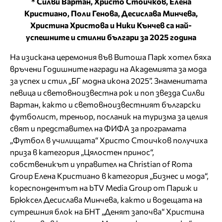
* Силви Вартан, Христо Стоичков, Елена
Кристиано, Поли Генова, Десислава Минчева,
Христина Христова и Ники Кънчев
са
най-
успешните и стилни българи за 2025 година
На изискана церемония във Витоша Парк хотел бяха
връчени Годишните награди на Академията за мода
за успех и стил „БГ модна икона 2025”. Знаменитата
певица и световноизвестна рок и поп звезда Силви
Вартан, както и световноизвестният български
футболист, треньор, посланик на туризма за целия
свят и представител на ФИФА за програмата
„Футбол в училищата“ Христо Стоичков получиха
приза в категория „Цялостен принос“,
собственикът и управител на Christian of Roma
Group Елена Кристиано в категория „Бизнес и мода“,
кореспондентът на bTV Media Group от Париж и
Брюксел Десислава Минчева, както и водещата на
сутрешния блок на БНТ „Денят започва“ Христина