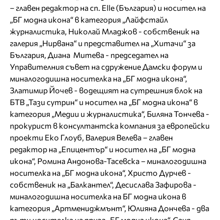
– главен редактор на сп. Elle (България) и носител на
„БГ модна икона“ в категория „Лайфстайл
журналистика, Николай Младжов - собственик на
галерия „Нирвана“ и представител на „Хитачи“ за
България, Диана Митева - председател на
Управителния съвет на сдружение Дамски форум и
миналогодишна носителка на „БГ модна икона“,
Златимир Йочев - водещият на сутрешния блок на
БТВ „Тази сутрин“ и носител на „БГ модна икона“ в
категория „Медии и журналистика“, Биляна Тончева -
прокурист в консултантска компания за европейски
проекти Еко Глоуб, Валерия Велева – главен
редактор на „Епицентър“ и носител на „БГ модна
икона“, Ромина Андонова-Тасевска – миналогодишна
носителка на „БГ модна икона“, Христо Дурчев -
собственик на „Балкантел“, Десислава Зафирова -
миналогодишна носителка на БГ модна икона в
категория „Артмениджмънт“, Юлияна Дончева - два
пъти носителка на приза „БГ модна икона“, Саня