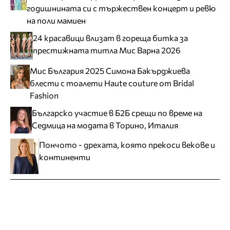
годишнината си с тържествен концерт и ревю
на поли мамиен
24 красавици влизат в гореща битка за
престижната титла Мис Варна 2026
Мис България 2025 Симона Бакърджиева
блести с тоалети Haute couture от Bridal
Fashion
Българско участие в Б2Б срещи по време на
Седмица на модата в Торино, Италия
Пончото - дрехата, която прекоси векове и
континенти