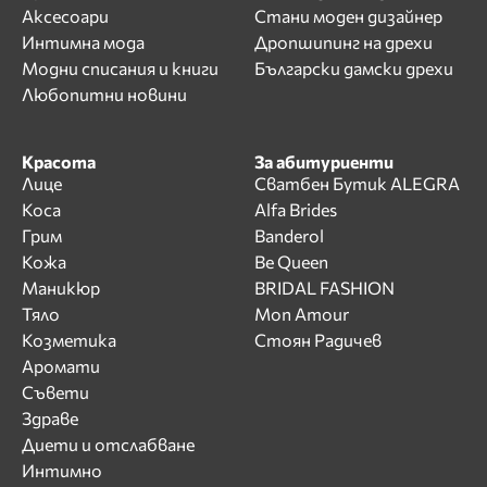
Аксесоари
Стани моден дизайнер
Интимна мода
Дропшипинг на дрехи
Модни списания и книги
Български дамски дрехи
Любопитни новини
Красота
За абитуриенти
Лице
Сватбен Бутик ALEGRA
Коса
Alfa Brides
Грим
Banderol
Кожа
Be Queen
Маникюр
BRIDAL FASHION
Тяло
Mon Amour
Козметика
Стоян Радичев
Аромати
Съвети
Здраве
Диети и отслабване
Интимно