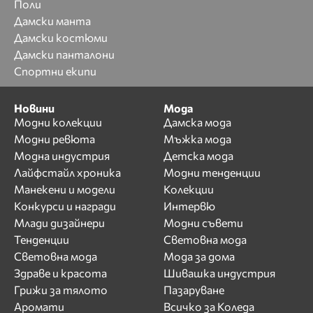
Поли
Дамски манта
Дамски костюми
Дамски панталони
Спортни екипи
Новини
Мода
Модни колекции
Дамска мода
Модни ревюта
Мъжка мода
Модна индустрия
Детска мода
Лайфстайл хроника
Модни тенденции
Манекени и модели
Колекции
Конкурси и награди
Интервю
Млади дизайнери
Модни съвети
Тенденции
Световна мода
Световна мода
Мода за дома
Здраве и красота
Шивашка индустрия
Грижи за тялото
Пазаруване
Аромати
Всичко за Коледа