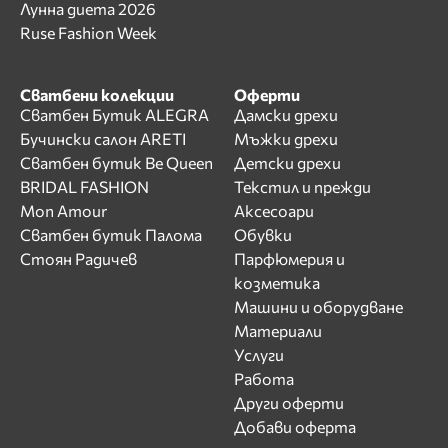
Лунна диета 2026
Ruse Fashion Week
Сватбени колекции
Оферти
Сватбен Бутик ALEGRA
Дамски дрехи
Бучински салон ARETI
Мъжки дрехи
Сватбен бутик Be Queen
Детски дрехи
BRIDAL FASHION
Текстил и прежди
Mon Amour
Аксесоари
Сватбен бутик Палома
Обувки
Стоян Радичев
Парфюмерия и
козметика
Машини и оборудване
Материали
Услуги
Работа
Други оферти
Добави оферта