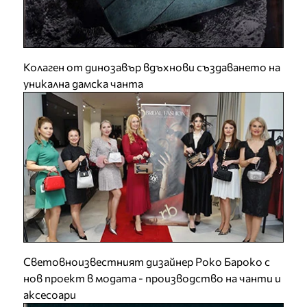
Колаген от динозавър вдъхнови създаването на
уникална дамска чанта
Световноизвестният дизайнер Роко Бароко с
нов проект в модата - производство на чанти и
аксесоари