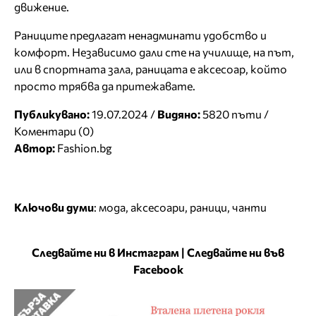
движение.
Раниците предлагат ненадминати удобство и
комфорт. Независимо дали сте на училище, на път,
или в спортната зала, раницата е аксесоар, който
просто трябва да притежавате.
Публикувано:
19.07.2024 /
Видяно:
5820 пъти /
Коментари (0)
Автор:
Fashion.bg
Ключови думи
:
мода
,
аксесоари
,
раници
,
чанти
Следвайте ни в Инстаграм
|
Следвайте ни във
Facebook