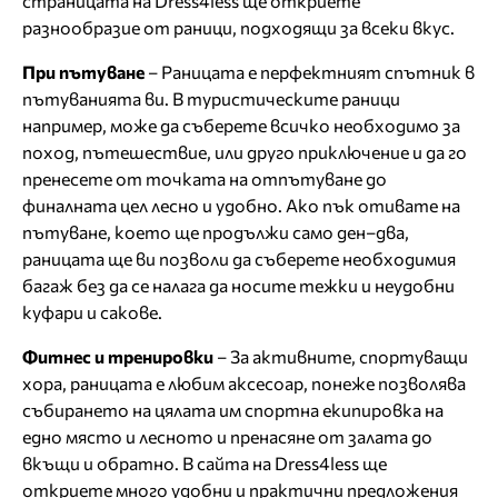
страницата на Dress4less ще откриете
разнообразие от раници, подходящи за всеки вкус.
При пътуване
– Раницата е перфектният спътник в
пътуванията ви. В туристическите раници
например, може да съберете всичко необходимо за
поход, пътешествие, или друго приключение и да го
пренесете от точката на отпътуване до
финалната цел лесно и удобно. Ако пък отивате на
пътуване, което ще продължи само ден–два,
раницата ще ви позволи да съберете необходимия
багаж без да се налага да носите тежки и неудобни
куфари и сакове.
Фитнес и тренировки
– За активните, спортуващи
хора, раницата е любим аксесоар, понеже позволява
събирането на цялата им спортна екипировка на
едно място и лесното и пренасяне от залата до
вкъщи и обратно. В сайта на Dress4less ще
откриете много удобни и практични предложения