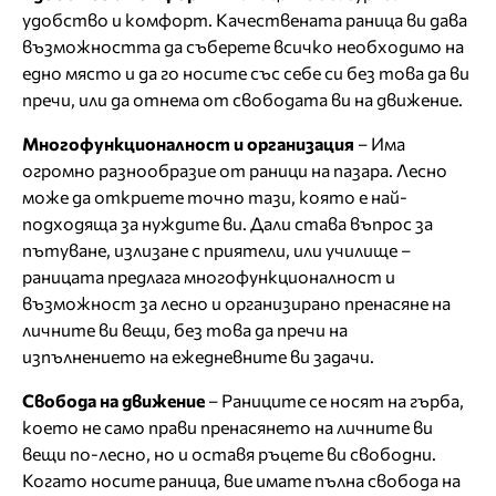
удобство и комфорт. Качествената раница ви дава
възможността да съберете всичко необходимо на
едно място и да го носите със себе си без това да ви
пречи, или да отнема от свободата ви на движение.
Многофункционалност и организация
– Има
огромно разнообразие от раници на пазара. Лесно
може да откриете точно тази, която е най-
подходяща за нуждите ви. Дали става въпрос за
пътуване, излизане с приятели, или училище –
раницата предлага многофункционалност и
възможност за лесно и организирано пренасяне на
личните ви вещи, без това да пречи на
изпълнението на ежедневните ви задачи.
Свобода на движение
– Раниците се носят на гърба,
което не само прави пренасянето на личните ви
вещи по-лесно, но и оставя ръцете ви свободни.
Когато носите раница, вие имате пълна свобода на