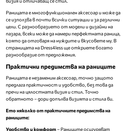
визия и отличаващ се стил.
Раницата е многофункционален аксесоар и може да
се използва в почти всички ситуации и за различни
цели. С разнообразието от модели и дизайни на
пазара, всеки може да намери перфектната раница,
която да отговаря на нуждите и вкусовете му. В
страницата на Dress4less ще откриете богато
разнообразие от предложения.
Практични предимства на раниците
Раницата е незаменим аксесоар, точно защото
предлага практичност и удобство, без това да
пречи на цялостната визия и стил. Точно
обратното – дори допълва визията и стила ви.
Ето няколко от практичните предимства на
раниците:
Удобство и комфорт
– Раниците осигуряват