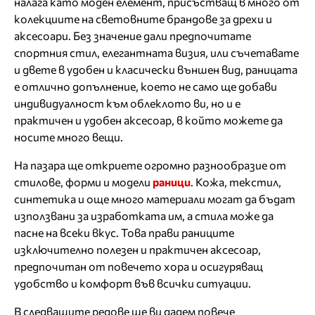
налага като моден елемент, присъстващ в много от
колекциите на световните брандове за дрехи и
аксесоари. Без значение дали предпочитате
спортния стил, елегантната визия, или съчетавате
и двете в удобен и класически външен вид, раницата
е отлично допълнение, което не само ще добави
индивидуалност към облеклото ви, но и е
практичен и удобен аксесоар, в който можете да
носите много вещи.
На пазара ще откриете огромно разнообразие от
стилове, форми и модели
раници
. Кожа, текстил,
синтетика и още много материали могат да бъдат
използвани за изработката им, а стила може да
пасне на всеки вкус. Това прави раниците
изключително полезен и практичен аксесоар,
предпочитан от повечето хора и осигуряващ
удобство и комфорт във всички ситуации.
В следващите редове ще ви дадем повече