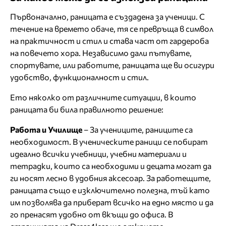
Първоначално, раницата е създадена за ученици. С
течение на времето обаче, тя се превръща в символ
на практичност и стил и става част от гардероба
на повечето хора. Независимо дали пътувате,
спортувате, или работите, раницата ще ви осигури
удобство, функционалност и стил.
Ето няколко от различните ситуации, в които
раницата би била правилното решение:
Работа и Училище
– За учениците, раниците са
необходимост. В ученическите раници се побират
идеално всички учебници, учебни материали и
тетрадки, които са необходими и децата могат да
ги носят лесно в удобния аксесоар. За работещите,
раницата също е изключително полезна, тъй като
им позволява да приберат всичко на едно място и да
го пренасят удобно от вкъщи до офиса. В