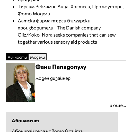
Търсим Рекламни Лица, Хостеси, Промоутъри,
Фото Модели
Датска фирма търси български
производители - The Danish company,
Oliz/Koko-Nora seeks companies that can sew
together various sensory aid products
Личности
Модели
Фани Пападопулу
моден дизайнер
и още...
Абонамент
Абонирай се за новото в сайта