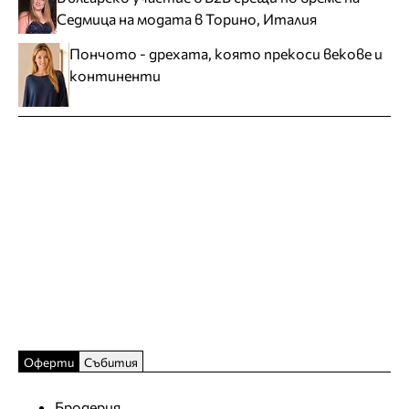
Седмица на модата в Торино, Италия
Пончото - дрехата, която прекоси векове и
континенти
Оферти
Събития
Бродерия