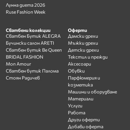
Лунна диета 2026
Ruse Fashion Week
Сватбени колекции
Оферти
Сватбен Бутик ALEGRA
Дамски дрехи
Бучински салон ARETI
Мъжки дрехи
Сватбен бутик Be Queen
Детски дрехи
BRIDAL FASHION
Текстил и прежди
Mon Amour
Аксесоари
Сватбен бутик Палома
Обувки
Стоян Радичев
Парфюмерия и
козметика
Машини и оборудване
Материали
Услуги
Работа
Други оферти
Добави оферта