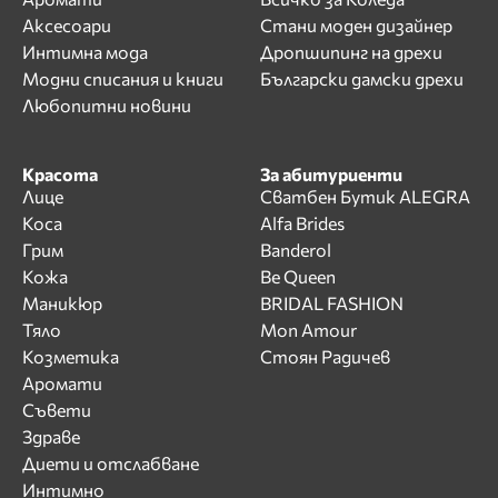
Аксесоари
Стани моден дизайнер
Интимна мода
Дропшипинг на дрехи
Модни списания и книги
Български дамски дрехи
Любопитни новини
Красота
За абитуриенти
Лице
Сватбен Бутик ALEGRA
Коса
Alfa Brides
Грим
Banderol
Кожа
Be Queen
Маникюр
BRIDAL FASHION
Тяло
Mon Amour
Козметика
Стоян Радичев
Аромати
Съвети
Здраве
Диети и отслабване
Интимно