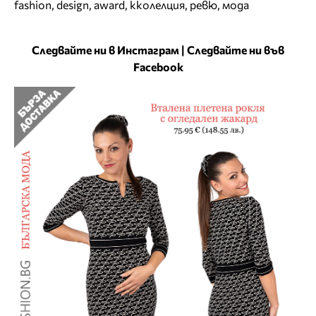
fashion
,
design
,
award
,
кколелция
,
ревю
,
мода
Следвайте ни в Инстаграм
|
Следвайте ни във
Facebook