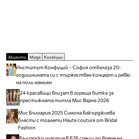
Акценти
Мода
Колекции
Институт Конфуций – София отбеляза 20-
годишнината си с тържествен концерт и ревю
на поли мамиен
24 красавици влизат в гореща битка за
престижната титла Мис Варна 2026
Мис България 2025 Симона Бакърджиева
блести с тоалети Haute couture от Bridal
Fashion
Българско участие в Б2Б срещи по време на