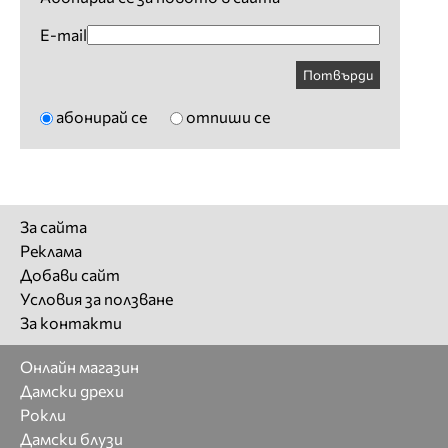
E-mail
Потвърди
абонирай се
отпиши се
За сайта
Реклама
Добави сайт
Условия за ползване
За контакти
Онлайн магазин
Дамски дрехи
Рокли
Дамски блузи