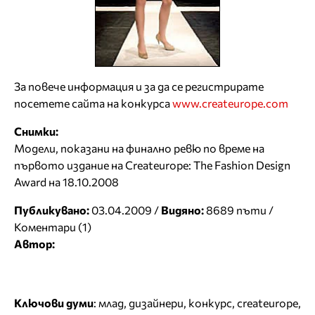
За повече информация и за да се регистрирате
посетете сайта на конкурса
www.createurope.com
Снимки:
Модели, показани на финално ревю по време на
първото издание на Createurope: The Fashion Design
Award на 18.10.2008
Публикувано:
03.04.2009 /
Видяно:
8689 пъти /
Коментари (1)
Автор:
Ключови думи
:
млад
,
дизайнери
,
конкурс
,
createurope
,