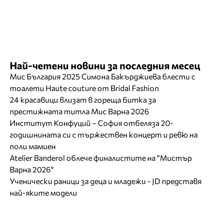
Най-четени новини за последния месец
Мис България 2025 Симона Бакърджиева блести с
тоалети Haute couture от Bridal Fashion
24 красавици влизат в гореща битка за
престижната титла Мис Варна 2026
Институт Конфуций – София отбеляза 20-
годишнината си с тържествен концерт и ревю на
поли мамиен
Atelier Banderol облече финалистите на "Мистър
Варна 2026"
Ученически раници за деца и младежи - JD представя
най-яките модели