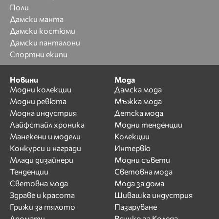
Поли
Дамски манта
Дамски костюми
Дамски панталони
Спортни екипи
Новини
Мода
Модни колекции
Дамска мода
Модни ревюта
Мъжка мода
Модна индустрия
Детска мода
Лайфстайл хроника
Модни тенденции
Манекени и модели
Колекции
Конкурси и награди
Интервю
Млади дизайнери
Модни съвети
Тенденции
Световна мода
Световна мода
Мода за дома
Здраве и красота
Шивашка индустрия
Грижи за тялото
Пазаруване
Аромати
Всичко за Коледа