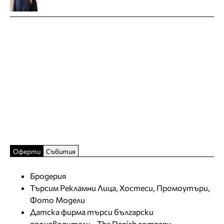
Оферти
Събития
Бродерия
Търсим Рекламни Лица, Хостеси, Промоутъри,
Фото Модели
Датска фирма търси български
производители - The Danish company,