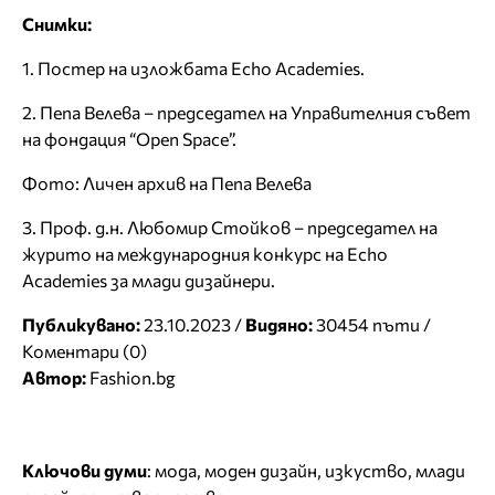
Снимки:
1. Постер на изложбата Echo Academies.
2. Пепа Велева – председател на Управителния съвет
на фондация “Open Space”.
Фото: Личен архив на Пепа Велева
3. Проф. д.н. Любомир Стойков – председател на
журито на международния конкурс на Echo
Academies за млади дизайнери.
Публикувано:
23.10.2023 /
Видяно:
30454 пъти /
Коментари (0)
Автор:
Fashion.bg
Ключови думи
:
мода
,
моден дизайн
,
изкуство
,
млади