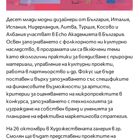
Десет млади модни дизайнери от България, Италия,
Испания, Нидерландия, Литва, Турция, Косово и
Албания участват в Echo Академията в България.
Освен запознаването с фолклорното ни културно
наследство, в програмата им са включени теми
като eкологични практики за боядисване с природни
материали, управление на културни проекти,
работа в партньорство и др. Фокус ще бъде
поставен и върху запознаването със спецификите
на финансовите възможности за артисти,
критерии за оценяването на микропроектите в
конкурса, запознаването с технологията за
изграждане на собствен бранд и уменията за
планиране на ефективна маркетингова стратегия.
На 26 октомври в Художествената галерия в гр.
Смолян ще бъдат представени проектите на