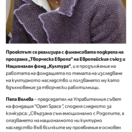
Проектът се реализира с финансовата подкрепа на
програма „Творческа Европа“ на Европейския съюз и
Национален фонд „Култура“
, и е продължение на
работата на фондацията по темата на изследване
на културното наследство и ползването му като
вдъхновение за творчески работилници.
Пепа Велева
– председател на Управителния съвет
на фондация “Open Space ”, споделя следното за
конкурса: „Свързана съм емоционално с Родопите, а
опазването на националното ни културно
наследство във всичките му проявления е основен