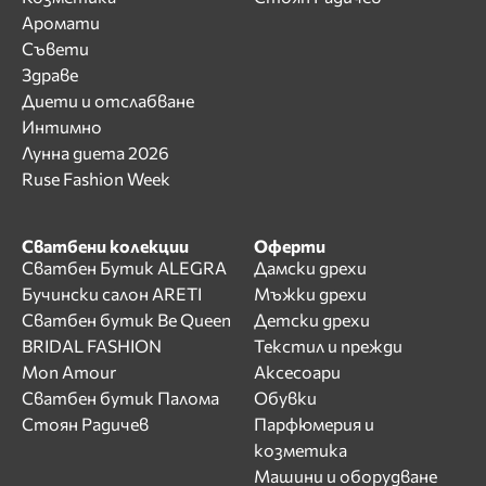
Аромати
Съвети
Здраве
Диети и отслабване
Интимно
Лунна диета 2026
Ruse Fashion Week
Сватбени колекции
Оферти
Сватбен Бутик ALEGRA
Дамски дрехи
Бучински салон ARETI
Мъжки дрехи
Сватбен бутик Be Queen
Детски дрехи
BRIDAL FASHION
Текстил и прежди
Mon Amour
Аксесоари
Сватбен бутик Палома
Обувки
Стоян Радичев
Парфюмерия и
козметика
Машини и оборудване