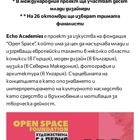
* В международния проект ще участват десет
млади дизайнери
* * На 26 октомври ще изберат тримата
финалисти
Echo Academies
е проект за изкуства на фондация
“Open Space”, който има за цел да насърчава млади и
изгряващи европейски таланти в няколко области:
комикси (в Гърция), моден дизайн (в България),
музика (в Северна Македония), фотография и
архитектура (в Унгария). Сърцевината на
концепцията е като опознаването и
интерпретирането на културното наследство
като средство и вдъхновение и мотивация за
творческа дейност.