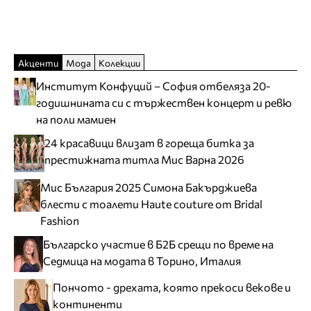
Акценти
Мода
Колекции
Институт Конфуций – София отбеляза 20-
годишнината си с тържествен концерт и ревю
на поли мамиен
24 красавици влизат в гореща битка за
престижната титла Мис Варна 2026
Мис България 2025 Симона Бакърджиева
блести с тоалети Haute couture от Bridal
Fashion
Българско участие в Б2Б срещи по време на
Седмица на модата в Торино, Италия
Пончото - дрехата, която прекоси векове и
континенти