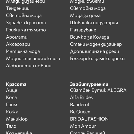
Млади дизайнери
Модни съвети
Тенденции
Световна мода
Световна мода
Мода за дома
Здраве и красота
Шивашка индустрия
Грижи за тялото
Пазаруване
Аромати
Всичко за Коледа
Аксесоари
Стани моден дизайнер
Интимна мода
Дропшипинг на дрехи
Модни списания и книги
Български дамски дрехи
Любопитни новини
Красота
За абитуриенти
Лице
Сватбен Бутик ALEGRA
Коса
Alfa Brides
Грим
Banderol
Кожа
Be Queen
Маникюр
BRIDAL FASHION
Тяло
Mon Amour
Козметика
Стоян Радичев