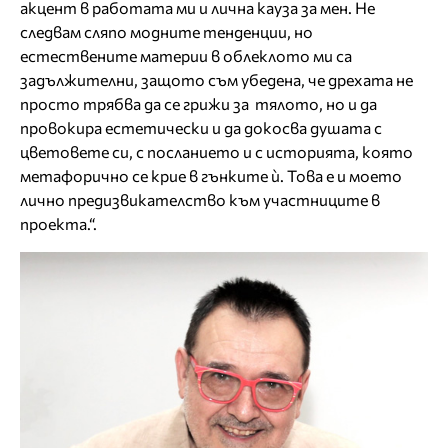
акцент в работата ми и лична кауза за мен. Не
следвам сляпо модните тенденции, но
естествените материи в облеклото ми са
задължителни, защото съм убедена, че дрехата не
просто трябва да се грижи за тялото, но и да
провокира естетически и да докосва душата с
цветовете си, с посланието и с историята, която
метафорично се крие в гънките ѝ. Това е и моето
лично предизвикателство към участниците в
проекта.“.