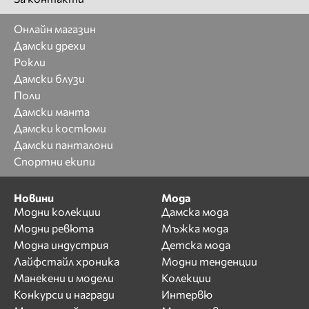
Онлайн магазин
Дамски дрехи
Рокли
Дамски блузи
Поли
Дамски манта
Дамски костюми
Дамски панталони
Спортни екипи
Новини
Мода
Модни колекции
Дамска мода
Модни ревюта
Мъжка мода
Модна индустрия
Детска мода
Лайфстайл хроника
Модни тенденции
Манекени и модели
Колекции
Конкурси и награди
Интервю