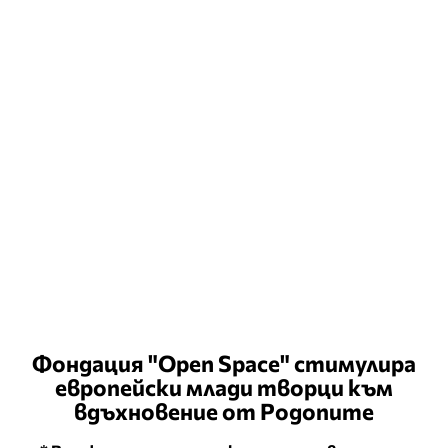
Фондация "Open Space" стимулира
европейски млади творци към
вдъхновение от Родопите