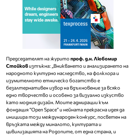
Председателят на журито
проф. д.н. Любомир
Стойков
изтъкна: „Вникването и анализирането на
народното културно наследство, на фолклора и
изумителното етническо богатство е
безалтернативен извор на вдъхновение за всяко
едно творчество и особено за визуално изкуство
като модния дизайн. Моите адмирации към
фондация “Open Space” и нейната прекрасна идея да
инициира този международен конкурс, посветен на
връзката между миналото, културата и
цивилизацията на Родопите, от една страна, и