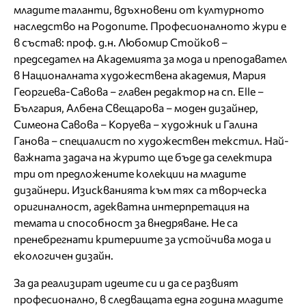
младите таланти, вдъхновени от културното
наследство на Родопите. Професионалното жури е
в състав: проф. д.н. Любомир Стойков –
председател на Академията за мода и преподавател
в Националната художествена академия, Мария
Георгиева-Савова – главен редактор на сп. Elle –
България, Албена Свещарова – моден дизайнер,
Симеона Савова – Коруева – художник и Галина
Ганова – специалист по художествен текстил. Най-
важната задача на журито ще бъде да селектира
три от предложените колекции на младите
дизайнери. Изискванията към тях са творческа
оригиналност, адекватна интерпретация на
темата и способност за внедряване. Не са
пренебрегнати критериите за устойчива мода и
екологичен дизайн.
За да реализират идеите си и да се развият
професионално, в следващата една година младите