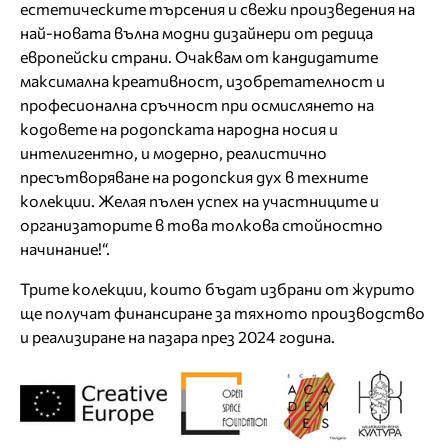
естетическите търсения и свежи произведения на
най-новата вълна модни дизайнери от редица
европейски страни. Очаквам от кандидатите
максимална креативност, изобретателност и
професионална сръчност при осмислянето на
кодовете на родопската народна носия и
интелигентно, и модерно, реалистично
пресътворяване на родопския дух в техните
колекции. Желая пълен успех на участниците и
организаторите в това толкова стойностно
начинание!“.
Трите колекции, които бъдат избрани от журито
ще получат финансиране за тяхното производство
и реализиране на пазара през 2024 година.