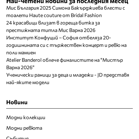
Най-четени новини за последния месец
Мис България 2025 Симона Бакърджиева блести с
тоалети Haute couture от Bridal Fashion
24 красавици влизат в гореща битка за
престижната титла Мис Варна 2026
Институт Конфуций – София отбеляза 20-
годишнината си с тържествен концерт и ревю на
поли мамиен
Atelier Banderol облече финалистите на "Мистър
Варна 2026"
Ученически раници за деца и младежи - JD представя
най-яките модели
Новини
Модни колекции
Модни ревюта
Събития