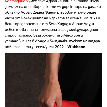
Костадинов
умее да създава чанти. Чантата
Trivia
,
замислена от творческите му директори на дамско
облекло Лора и Деана Фанинг, първоначално беше
част от колекцията на марката за есен/зима 2021 и
беше предпочетена от Бела Хадид и Айрис Лоу, а
освен това стана популярна и сред международния
стрийтстайл. Сега родените в Мелбърн и
установили се в Лондон близначки пускат на пазара
новата чанта за есен/зима 2022 –
Wishbone
.