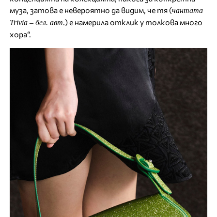
муза, затова е невероятно да видим, че тя (
чантата
.) е намерила отклик у толкова много
Trivia –
бел. авт
хора“.