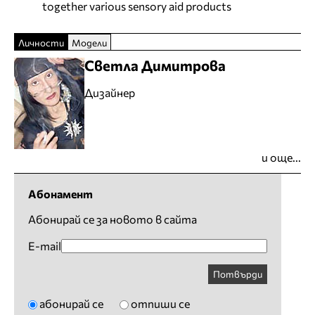
together various sensory aid products
Личности
Модели
Светла Димитрова
Дизайнер
и още...
Абонамент
Абонирай се за новото в сайта
E-mail
Потвърди
абонирай се
отпиши се