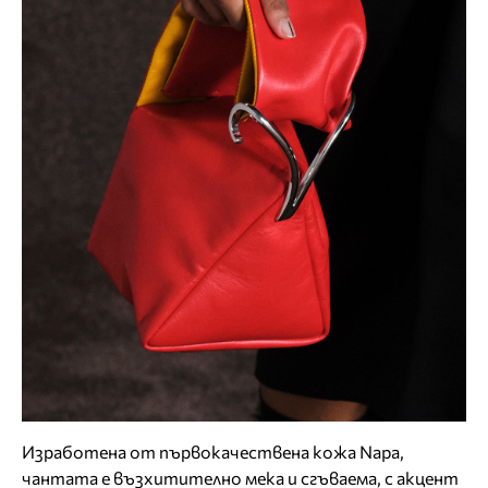
Изработена от първокачествена кожа Napa,
чантата е възхитително мека и сгъваема, с акцент