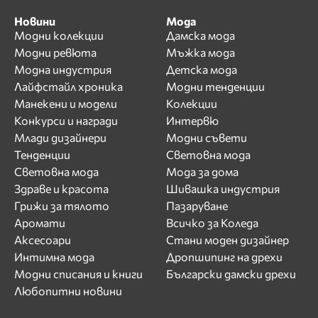
Новини
Мода
Модни колекции
Дамска мода
Модни ревюта
Мъжка мода
Модна индустрия
Детска мода
Лайфстайл хроника
Модни тенденции
Манекени и модели
Колекции
Конкурси и награди
Интервю
Млади дизайнери
Модни съвети
Тенденции
Световна мода
Световна мода
Мода за дома
Здраве и красота
Шивашка индустрия
Грижи за тялото
Пазаруване
Аромати
Всичко за Коледа
Аксесоари
Стани моден дизайнер
Интимна мода
Дропшипинг на дрехи
Модни списания и книги
Български дамски дрехи
Любопитни новини