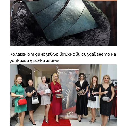
Колаген от динозавър вдъхнови създаването на
уникална дамска чанта