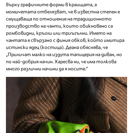
върху графичните форми в краищата, а
момичетата отбелязват, че в известна степен е
смущаваща по отношение на традиционното
производство на чанти, които обикновено са
ромбовидни, кръгли или триъгълни. Името на
чантата е свързано с финия обков, който имитира
истински ядец (костица). Деана обяснява, че
„Приличат малко на издута тапицерия на диван, но
по най-добрия начин. Харесва ни, че има толкова
много различни начини да я носите."