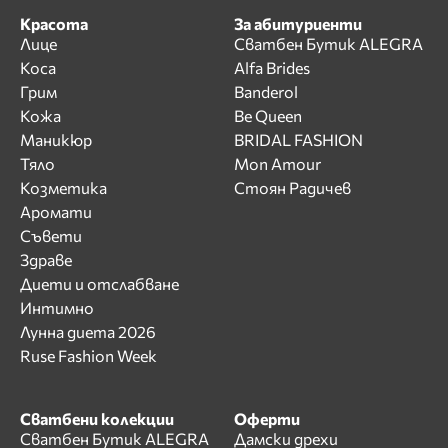
Красота
За абитуриенти
Лице
Сватбен Бутик ALEGRA
Коса
Alfa Brides
Грим
Banderol
Кожа
Be Queen
Маникюр
BRIDAL FASHION
Тяло
Mon Amour
Козметика
Стоян Радичев
Аромати
Съвети
Здраве
Диети и отслабване
Интимно
Лунна диета 2026
Ruse Fashion Week
Сватбени колекции
Оферти
Сватбен Бутик ALEGRA
Дамски дрехи