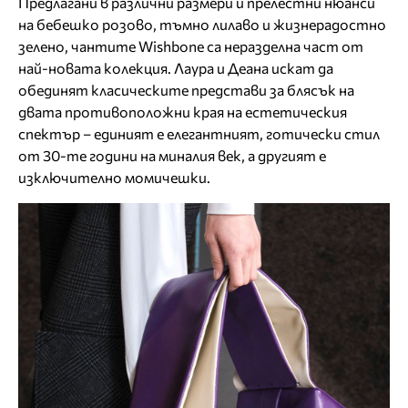
Предлагани в различни размери и прелестни нюанси
на бебешко розово, тъмно лилаво и жизнерадостно
зелено, чантите Wishbone са неразделна част от
най-новата колекция. Лаура и Деана искат да
обединят класическите представи за блясък на
двата противоположни края на естетическия
спектър – единият е елегантният, готически стил
от 30-те години на миналия век, а другият е
изключително момичешки.