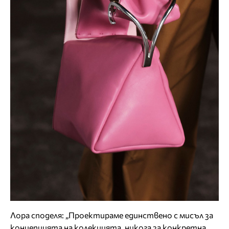
Лора споделя: „Проектираме единствено с мисъл за
концепцията на колекцията, никога за конкретна