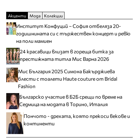
Акценти
Мода
Колекции
Институт Конфуций – София отбеляза 20-
годишнината си с тържествен концерт и ревю
на поли мамиен
24 красавици влизат в гореща битка за
престижната титла Мис Варна 2026
Мис България 2025 Симона Бакърджиева
блести с тоалети Haute couture от Bridal
Fashion
Българско участие в Б2Б срещи по време на
Седмица на модата в Торино, Италия
Пончото - дрехата, която прекоси векове и
континенти