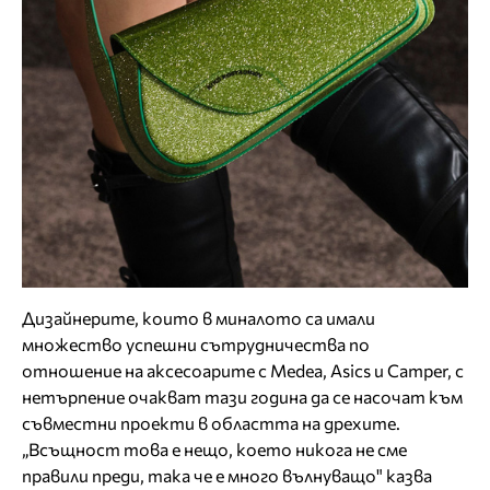
Дизайнерите, които в миналото са имали
множество успешни сътрудничества по
отношение на аксесоарите с Medea, Asics и Camper, с
нетърпение очакват тази година да се насочат към
съвместни проекти в областта на дрехите.
„Всъщност това е нещо, което никога не сме
правили преди, така че е много вълнуващо" казва