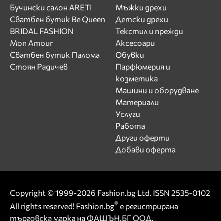
Бучински салон ARETI
Мъжки дрехи
Сватбен бутик Be Queen
Детски дрехи
BRIDAL FASHION
Текстил и прежди
Mon Amour
Аксесоари
Сватбен бутик Палома
Обувки
Стоян Радичев
Парфюмерия и
козметика
Машини и оборудване
Материали
Услуги
Работа
Други оферти
Добави оферта
Copyright © 1999-2026 Fashion.bg Ltd. ISSN 2535-0102
®
All rights reserved! Fashion.bg
е регистрирана
търговска марка на ФАШЪН.БГ ООД.