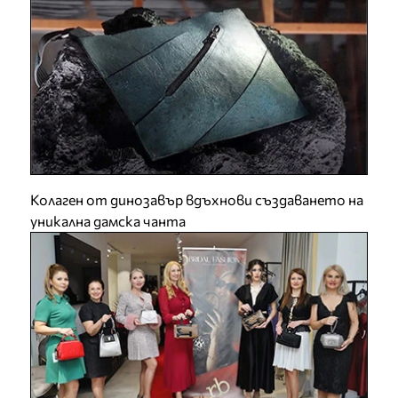
Колаген от динозавър вдъхнови създаването на
уникална дамска чанта