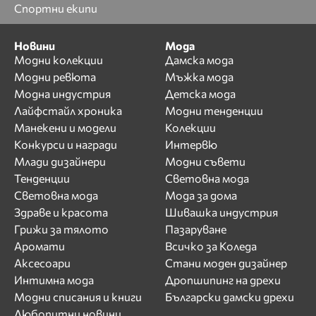
Спортни екипи
Новини
Мода
Модни колекции
Дамска мода
Модни ревюта
Мъжка мода
Модна индустрия
Детска мода
Лайфстайл хроника
Модни тенденции
Манекени и модели
Колекции
Конкурси и награди
Интервю
Млади дизайнери
Модни съвети
Тенденции
Световна мода
Световна мода
Мода за дома
Здраве и красота
Шивашка индустрия
Грижи за тялото
Пазаруване
Аромати
Всичко за Коледа
Аксесоари
Стани моден дизайнер
Интимна мода
Дропшипинг на дрехи
Модни списания и книги
Български дамски дрехи
Любопитни новини