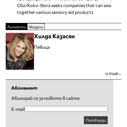
Oliz/Koko-Nora seeks companies that can sew
together various sensory aid products
Личности
Модели
Хилда Казасян
Певица
и още...
Абонамент
Абонирай се за новото в сайта
E-mail
Потвърди