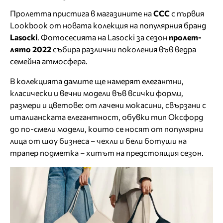
Пролетта пристига в магазините на
CCC
с първия
Lookbook от новата колекция на популярния бранд
Lasocki
. Фотосесията на Lasocki за сезон
пролет-
лято 2022
събира различни поколения във ведра
семейна атмосфера.
В колекцията дамите ще намерят елегантни,
класически и вечни модели във всички форми,
размери и цветове: от лачени мокасини, свързани с
италианската елегантност, обувки тип Оксфорд
до по-смели модели, които се носят от популярни
лица от шоу бизнеса – чехли и бели ботуши на
трапер подметка – хитът на предстоящия сезон.