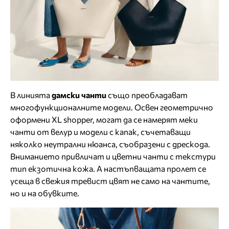
В линията
дамски чанти
също преобладават
многофункционалните модели. Освен геометрично
оформени XL shopper, могат да се намерят меки
чанти от велур и модели с капак, съчетаващи
няколко неутрални нюанса, съобразени с дрескода.
Вниманието привличат и цветни чанти с текстури
тип екзотична кожа. А настъпващата пролет се
усеща в свежия тревист цвят не само на чантите,
но и на обувките.