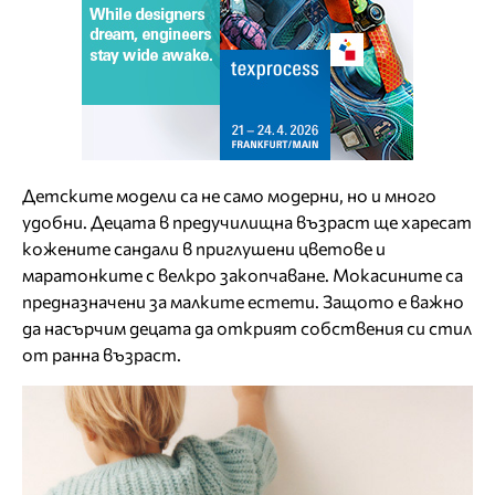
Детските модели са не само модерни, но и много
удобни. Децата в предучилищна възраст ще харесат
кожените сандали в приглушени цветове и
маратонките с велкро закопчаване. Мокасините са
предназначени за малките естети. Защото е важно
да насърчим децата да открият собствения си стил
от ранна възраст.