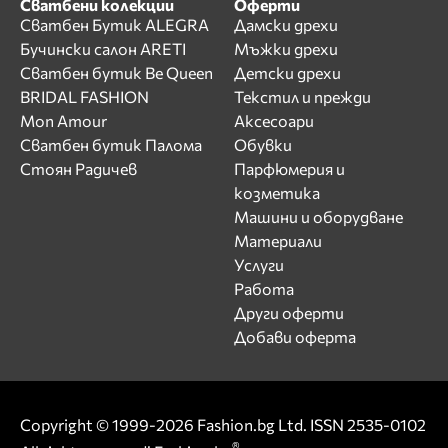
Сватбени колекции
Оферти
Сватбен Бутик ALEGRA
Дамски дрехи
Бучински салон ARETI
Мъжки дрехи
Сватбен бутик Be Queen
Детски дрехи
BRIDAL FASHION
Текстил и прежди
Mon Amour
Аксесоари
Сватбен бутик Палома
Обувки
Стоян Радичев
Парфюмерия и
козметика
Машини и оборудване
Материали
Услуги
Работа
Други оферти
Добави оферта
Copyright © 1999-2026 Fashion.bg Ltd. ISSN 2535-0102
®