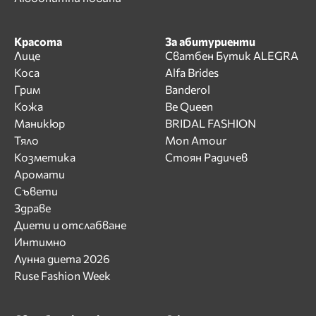
Красота
За абитуриенти
Лице
Сватбен Бутик ALEGRA
Коса
Alfa Brides
Грим
Banderol
Кожа
Be Queen
Маникюр
BRIDAL FASHION
Тяло
Mon Amour
Козметика
Стоян Радичев
Аромати
Съвети
Здраве
Диети и отслабване
Интимно
Лунна диета 2026
Ruse Fashion Week