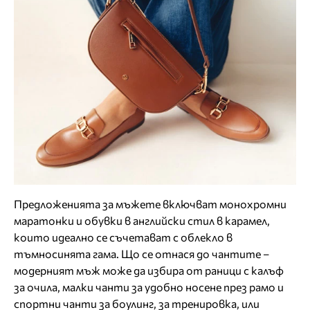
Предложенията за мъжете включват монохромни
маратонки и обувки в английски стил в карамел,
които идеално се съчетават с облекло в
тъмносинята гама. Що се отнася до чантите –
модерният мъж може да избира от раници с калъф
за очила, малки чанти за удобно носене през рамо и
спортни чанти за боулинг, за тренировка, или