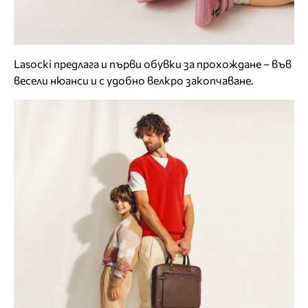
Lasocki предлага и първи обувки за прохождане – във
весели нюанси и с удобно велкро закопчаване.