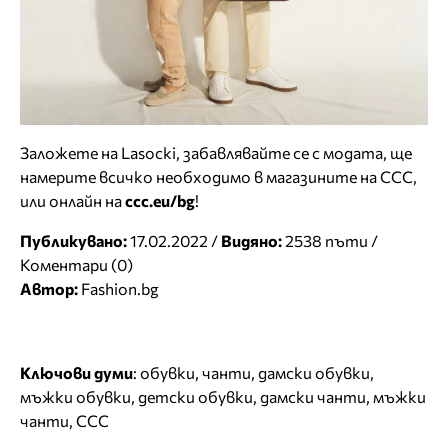
Заложете на Lasocki, забавлявайте се с модата, ще
намерите всичко необходимо в магазините на ССС,
или онлайн на
ccc.eu/bg
!
Публикувано:
17.02.2022 /
Видяно:
2538 пъти /
Коментари (0)
Автор:
Fashion.bg
Ключови думи
:
обувки
,
чанти
,
дамски обувки
,
мъжки обувки
,
детски обувки
,
дамски чанти
,
мъжки
чанти
,
ССС