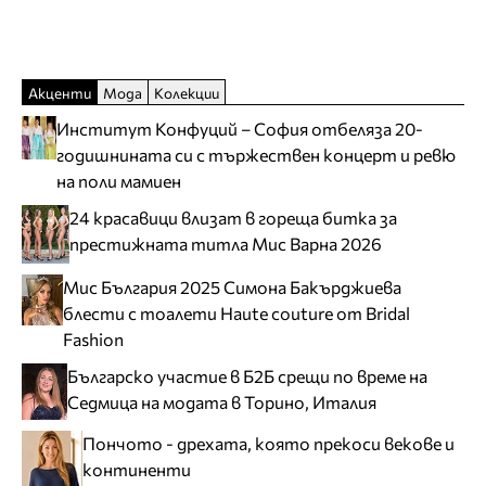
Акценти
Мода
Колекции
Институт Конфуций – София отбеляза 20-
годишнината си с тържествен концерт и ревю
на поли мамиен
24 красавици влизат в гореща битка за
престижната титла Мис Варна 2026
Мис България 2025 Симона Бакърджиева
блести с тоалети Haute couture от Bridal
Fashion
Българско участие в Б2Б срещи по време на
Седмица на модата в Торино, Италия
Пончото - дрехата, която прекоси векове и
континенти