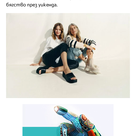
бягство през уикенда.