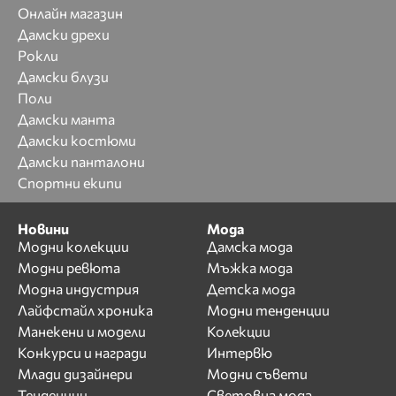
Онлайн магазин
Дамски дрехи
Рокли
Дамски блузи
Поли
Дамски манта
Дамски костюми
Дамски панталони
Спортни екипи
Новини
Мода
Модни колекции
Дамска мода
Модни ревюта
Мъжка мода
Модна индустрия
Детска мода
Лайфстайл хроника
Модни тенденции
Манекени и модели
Колекции
Конкурси и награди
Интервю
Млади дизайнери
Модни съвети
Тенденции
Световна мода