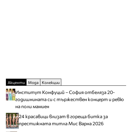
Акценти
Мода
Колекции
Институт Конфуций – София отбеляза 20-
годишнината си с тържествен концерт и ревю
на поли мамиен
24 красавици влизат в гореща битка за
престижната титла Мис Варна 2026