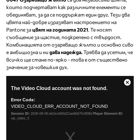
които подчертават как различните елементи се
обединяват, за да се поддържат един друг. Тези два
цвята най-добре изразяват настроението на
Pantone за
цвят на годината 2021
. Те носят
съобщение за щастие, подкрепено с твърдост.
Комбинацията от озаряващо жълто и основно сиво
е амбициозна и ни
дава надежда.
Трябва да усетим, че
всичко ще стане по-ярко - това е от съществено
значение за човешкия дух.