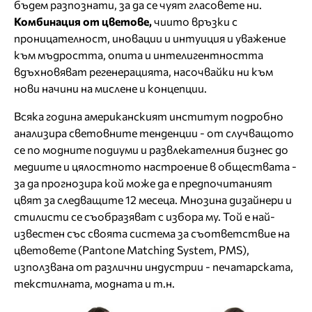
бъдем разпознати, за да се чуят гласовете ни.
Комбинация от цветове,
чиито връзки с
проницателност, иновации и интуиция и уважение
към мъдростта, опита и интелигентността
вдъхновяват регенерацията, насочвайки ни към
нови начини на мислене и концепции.
Всяка година американският институт подробно
анализира световните тенденции - от случващото
се по модните подиуми и развлекателния бизнес до
медиите и цялостното настроение в обществата -
за да прогнозира кой може да е предпочитаният
цвят за следващите 12 месеца. Мнозина дизайнери и
стилисти се съобразяват с избора му. Той е най-
известен със своята система за съответствие на
цветовете (Pantone Matching System, PMS),
използвана от различни индустрии - печатарската,
текстилната, модната и т.н.