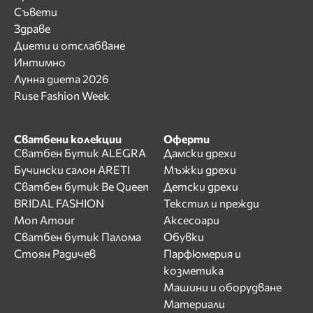
Съвети
Здраве
Диети и отслабване
Интимно
Лунна диета 2026
Ruse Fashion Week
Сватбени колекции
Оферти
Сватбен Бутик ALEGRA
Дамски дрехи
Бучински салон ARETI
Мъжки дрехи
Сватбен бутик Be Queen
Детски дрехи
BRIDAL FASHION
Текстил и прежди
Mon Amour
Аксесоари
Сватбен бутик Палома
Обувки
Стоян Радичев
Парфюмерия и
козметика
Машини и оборудване
Материали