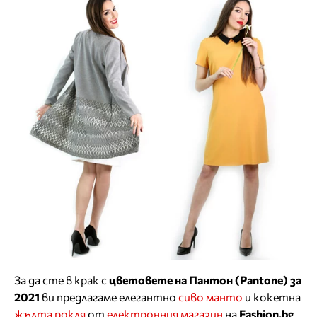
За да сте в крак с
цветовете на Пантон (Pantone) за
2021
ви предлагаме елегантно
сиво манто
и кокетна
жълта рокля
от
електронния магазин
на
Fashion.bg
.