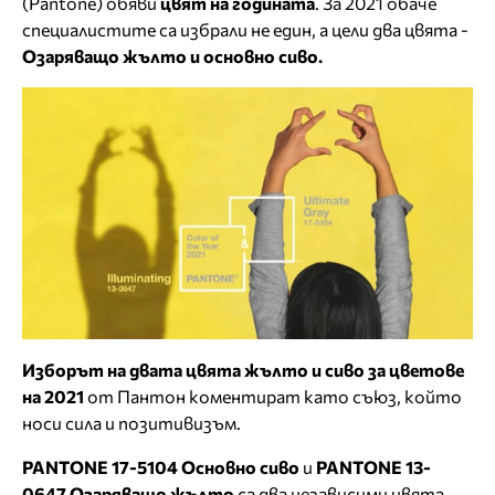
(Pantone) обяви
цвят на годината
. За 2021 обаче
специалистите са избрали не един, а цели два цвята -
Озаряващо жълто и основно сиво.
Изборът на двата цвята жълто и сиво за цветове
на 2021
от Пантон коментират като съюз, който
носи сила и позитивизъм.
PANTONE 17-5104 Основно сиво
и
PANTONE 13-
0647 Озаряващо жълто
са два независими цвята,