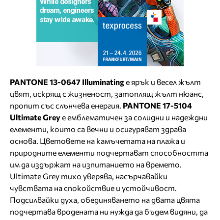
PANTONE 13-0647 Illuminating
е ярък и весел жълт
цвят, искрящ с жизненост, затоплящ жълт нюанс,
пропит със слънчева енергия.
PANTONE 17-5104
Ultimate Grey
е емблематичен за солидни и надеждни
елементи, които са вечни и осигуряват здрава
основа. Цветовете на камъчетата на плажа и
природните елементи подчертават способността
им да издържат на изпитанието на времето.
Ultimate Grey тихо уверява, насърчавайки
чувствата на спокойствие и устойчивост.
Подсилвайки духа, обединяването на двата цвята
подчертава вродената ни нужда да бъдем видяни, да