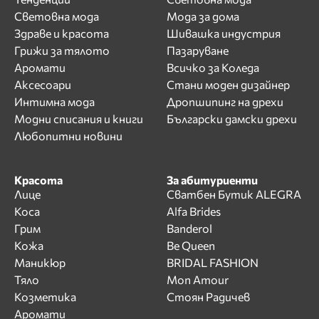
Световна мода
Мода за дома
Здраве и красота
Шивашка индустрия
Грижи за тялото
Пазаруване
Аромати
Всичко за Коледа
Аксесоари
Стани моден дизайнер
Интимна мода
Дропшипинг на дрехи
Модни списания и книги
Български дамски дрехи
Любопитни новини
Красота
За абитуриенти
Лице
Сватбен Бутик ALEGRA
Коса
Alfa Brides
Грим
Banderol
Кожа
Be Queen
Маникюр
BRIDAL FASHION
Тяло
Mon Amour
Козметика
Стоян Радичев
Аромати