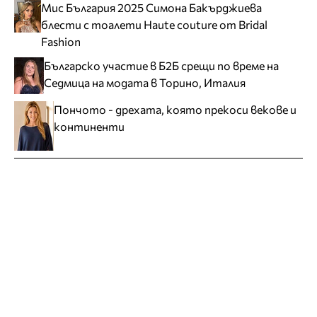
Мис България 2025 Симона Бакърджиева
блести с тоалети Haute couture от Bridal
Fashion
Българско участие в Б2Б срещи по време на
Седмица на модата в Торино, Италия
Пончото - дрехата, която прекоси векове и
континенти