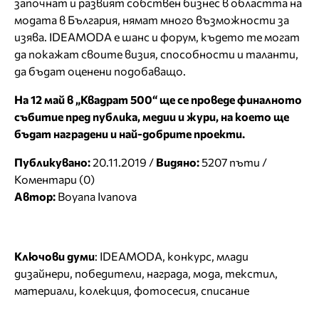
започнат и развият собствен бизнес в областта на
модата в България, нямат много възможности за
изява. IDEAMODA е шанс и форум, където те могат
да покажат своите визия, способности и таланти,
да бъдат оценени подобаващо.
На 12 май в „Квадрат 500“ ще се проведе финалното
събитие пред публика, медии и жури, на което ще
бъдат наградени и най-добрите проекти.
Публикувано:
20.11.2019 /
Видяно:
5207 пъти /
Коментари (0)
Автор:
Boyana Ivanova
Ключови думи
:
IDEAMODA
,
конкурс
,
млади
дизайнери
,
победители
,
награда
,
мода
,
текстил
,
материали
,
колекция
,
фотосесия
,
списание