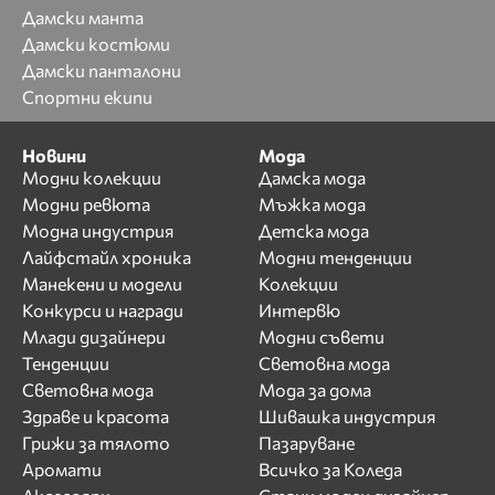
Дамски манта
Дамски костюми
Дамски панталони
Спортни екипи
Новини
Мода
Модни колекции
Дамска мода
Модни ревюта
Мъжка мода
Модна индустрия
Детска мода
Лайфстайл хроника
Модни тенденции
Манекени и модели
Колекции
Конкурси и награди
Интервю
Млади дизайнери
Модни съвети
Тенденции
Световна мода
Световна мода
Мода за дома
Здраве и красота
Шивашка индустрия
Грижи за тялото
Пазаруване
Аромати
Всичко за Коледа