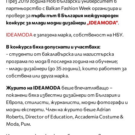
През 2019 година Нов български университет в
партньорство с Balkan Fashion Week организира и
проведе за
първи път в България международен
конкурс за млади модни дизайнери
„IDEAMODA“
.
IDEAMODA
е запазена марка, собственост на НБУ.
В конкурса бяха допуснати и участваха:
- студенти от бакалавърска или магистърска
програма по мода в последна година на обучение;
- млади дизайнери (до 35 години), които работят за
собствена или друга марка.
Журито на IDEAMODA
беше впечатляващо –
поканени бяха известни дизайнери от България и
Европа, стилисти, журналисти, модни фотографи и
модни експерти. Член на журито беше Adrian
Roberts, Director of Education, Accademia Costume &
Moda, Рим.