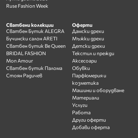
Ruse Fashion Week
Сватбени колекции
Оферти
Сватбен Бутик ALEGRA
Дамски дрехи
Бучински салон ARETI
Мъжки дрехи
Сватбен бутик Be Queen
Детски дрехи
BRIDAL FASHION
Текстил и прежди
Mon Amour
Аксесоари
Сватбен бутик Палома
Обувки
Стоян Радичев
Парфюмерия и
козметика
Машини и оборудване
Материали
Услуги
Работа
Други оферти
Добави оферта