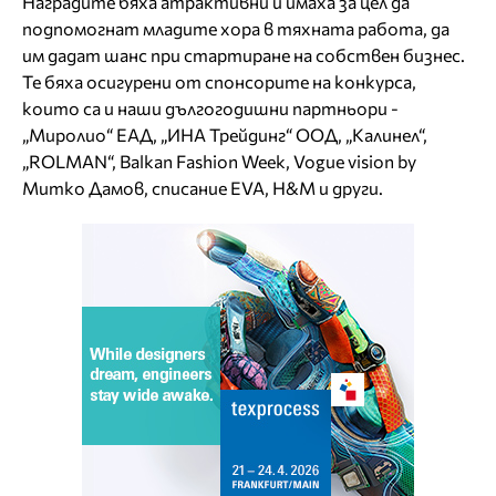
Наградите бяха атрактивни и имаха за цел да
подпомогнат младите хора в тяхната работа, да
им дадат шанс при стартиране на собствен бизнес.
Те бяха осигурени от спонсорите на конкурса,
които са и наши дългогодишни партньори -
„Миролио“ ЕАД, „ИНА Трейдинг“ ООД, „Калинел“,
„ROLMAN“, Balkan Fashion Week, Vogue vision by
Митко Дамов, списание EVA, H&M и други.