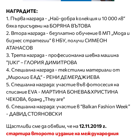
НАГРАДИТЕ:
1. Първа награда - „Най-добра колекция и 10 000 лв“
бяха присъдени на БОРЯНА ВЪТОВА
2. Втора награда - безплатно обучение в МП „Мода и
бизнес стратегии“ в НБУ, получи СИМЕОН
АТАНАСОВ
3. Трета награда - професионална шевна машина
”JUKI“ – ГЛОРИЯ ДИМИТРОВА
4. Специална награда - текстилни материали от
„Миролио ЕАД“ - РЕНИ ДЕМЕРДЖИЕВА
5. Специална награда: участие във фотосесия на
списание EVA - МАРТИНА БОНЕВА&ХРИСТИНА
ЧЕКОВА, бранд „They are“
6. Специална награда: участие в “Balkan Fashion Week”
- ДАВИД СТОЯНОВСКИ
Щастливи сме да обявим, че на
12.11.2019 г.
стартира второто издание на международния