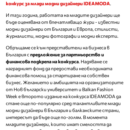
конкурс за млади модни дизайнери IDEAMODA
.
И тази година, работата на младите дизайнери ще
бъде оценявана от впечатляващо жури - известни
модни дизайнери от България и Европа, стилисти,
журналисти, модни фотографи и модни експерти.
Обръщаме се към представители на бизнеса в
България с
предложение за партньорство и
финансова подкрепа на конкурса
. Надяваме се
наградният фонд да предостави необходимата
финансова помощ за стартиране на собствен
бизнес. Желанието и амбицията на организаторите
от Нов български университет и Balkan Fashion
Week е второто издание на конкурса IDEAMODA да
стане още по-популярно сред талантливите млади
модни дизайнери в България и балканските страни,
интересът да бъде още по-голям. В момента
младите дизайнери, които имат смелостта да