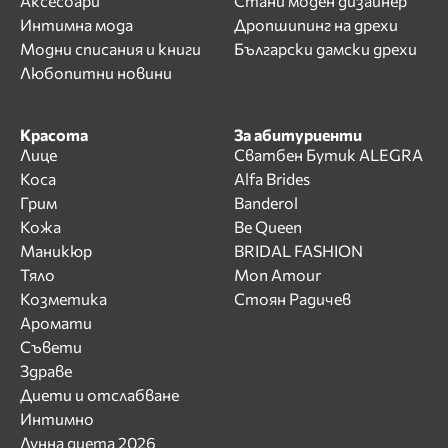
Аксесоари
Стани моден дизайнер
Интимна мода
Дропшипинг на дрехи
Модни списания и книги
Български дамски дрехи
Любопитни новини
Красота
За абитуриенти
Лице
Сватбен Бутик ALEGRA
Коса
Alfa Brides
Грим
Banderol
Кожа
Be Queen
Маникюр
BRIDAL FASHION
Тяло
Mon Amour
Козметика
Стоян Радичев
Аромати
Съвети
Здраве
Диети и отслабване
Интимно
Лунна диета 2026