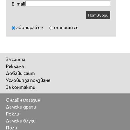
E-mail
Потвърди
абонирай се
отпиши се
За сайта
Реклама
Добави сайт
Условия за ползване
За контакти
Онлайн магазин
Дамски дрехи
Рокли
Дамски блузи
Поли