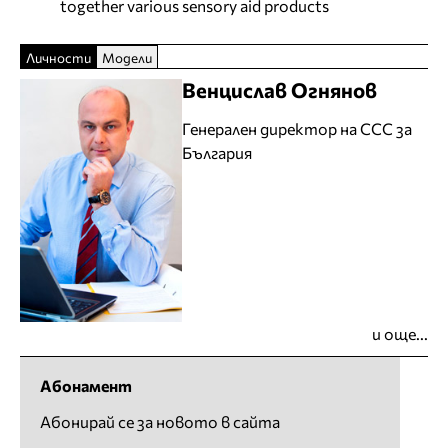
together various sensory aid products
Личности
Модели
Венцислав Огнянов
Генерален директор на CCC за
България
и още...
Абонамент
Абонирай се за новото в сайта