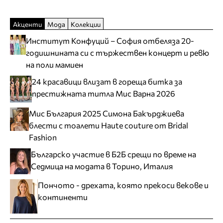
Акценти
Мода
Колекции
Институт Конфуций – София отбеляза 20-
годишнината си с тържествен концерт и ревю
на поли мамиен
24 красавици влизат в гореща битка за
престижната титла Мис Варна 2026
Мис България 2025 Симона Бакърджиева
блести с тоалети Haute couture от Bridal
Fashion
Българско участие в Б2Б срещи по време на
Седмица на модата в Торино, Италия
Пончото - дрехата, която прекоси векове и
континенти