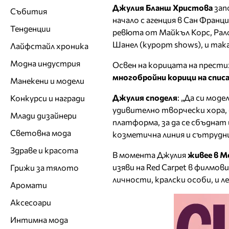
Джулия Бланш Христова
зап
Събития
начало с агенция в Сан Франци
Тенденции
ревюта от Майкъл Корс, Ралф
Шанел (курорт shows), и така
Лайфстайл хроника
Модна индустрия
Освен на корицата на прест
многобройни корици на спис
Манекени и модели
Джулия споделя
: „Да си мод
Конкурси и награди
удивително творчески хора, д
Млади дизайнери
платформа, за да се сбъднат
Световна мода
козметична линия и сътрудни
Здраве и красота
В момента Джулия
живее в М
изяви на Red Carpet в филмов
Грижи за тялото
личности, кралски особи, и л
Аромати
Аксесоари
Интимна мода