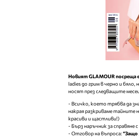
Новият GLAMOUR посреща ес
ladies до грим в черно и бял
носят през следващите месе
- Всичко, което трябва да зн
накрая разкриваме тайните н
красиви и щастливи!)
- Бърз наръчник за справяне с
- Отговор на въпроса:
“Защо