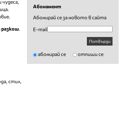
 чудеса,
Абонамент
ица.
вие.
Абонирай се за новото в сайта
а разкош
.
E-mail
Потвърди
абонирай се
отпиши се
ода
,
стил
,