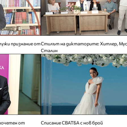
лужи признание от
Стилът на диктаторите: Хитлер, Мус
Сталин
почетен от
Списание СВАТБА с нов брой