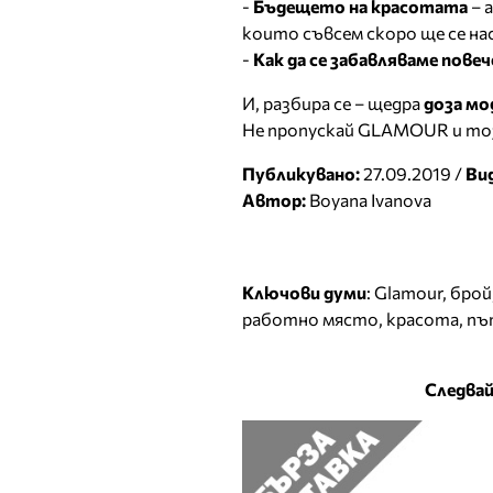
-
Бъдещето на красотата
– 
които съвсем скоро ще се н
-
Как да се забавляваме пове
И, разбира се – щедра
доза мо
Не пропускай GLAMOUR и то
Публикувано:
27.09.2019 /
Ви
Автор:
Boyana Ivanova
Ключови думи
:
Glamour
,
брой
работно място
,
красота
,
пъ
Следвай