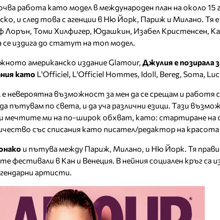
очва работа като модел в международен план на около 15 
ско, и след това с агенции в Ню Йорк, Париж и Милано. Тя е
 Лорън, Томи Хилфигер, Юдашкин, Изабел Kристенсен, Ка
 се издига до статут на топ модел.
ижното американско издание Glamour,
Джулия е позирала з
ания като
L'Officiel, L'Officiel Hommes, Idoll, Bereg, Soma, Lu
ел е невероятна възможност за мен да се срещaм и работя с
а пътувам по света, и да уча различни езици. Тaзи възмо
 и мечтите ми на по-широк обхват, като: стартиране на
чество със списания като писател/редактор на красота 
онако
и пътува между Париж, Милано, и Ню Йорк. Тя прав
ите фестивали в Кан и Венеция. В нейния социален кръг са 
егендарни артисти.