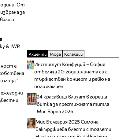
години. От
 избрана за
вали и
а
cky & JWP.
Акценти
Мода
Колекции
Институт Конфуций – София
жност e
отбеляза 20-годишнината си с
 собствена
тържествен концерт и ревю на
и модa."
поли мамиен
и ежегодни
24 красавици влизат в гореща
известни
битка за престижната титла
Мис Варна 2026
Мис България 2025 Симона
Бакърджиева блести с тоалети
Haute couture от Bridal Fashion