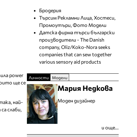
Бродерия
Търсим Рекламни Лица, Хостеси,
Промоутъри, Фото Модели
Датска фирма търси български
производители - The Danish
company, Oliz/Koko-Nora seeks
companies that can sew together
various sensory aid products
тила power
Личности
Модели
които ще се
Мария Недкова
Моден дизайнер
така, най-
са слаби,
и още...