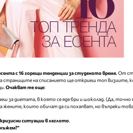
ента с 16 горещи тенденции за студеното време
. От с
о, на страниците на списанието ще откриеш топ визиите, 
ци.
Очакват те още
:
аеш за диетата, в която се яде бри и шоколад. (Да, точно 
а жените, които обичат да си похапват, но въпреки това 
кризисни ситуации в леглото
.
 лъжем?”