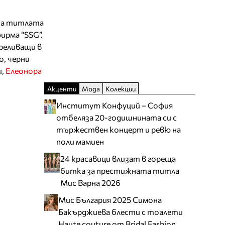
”
 на титлата
ирма “SSG”.
реливащи в
о, черни
и,
Елеонора
Акценти
Мода
Колекции
Институт Конфуций – София
отбеляза 20-годишнината си с
тържествен концерт и ревю на
поли мамиен
24 красавици влизат в гореща
битка за престижната титла
Мис Варна 2026
Мис България 2025 Симона
Бакърджиева блести с тоалети
Haute couture от Bridal Fashion