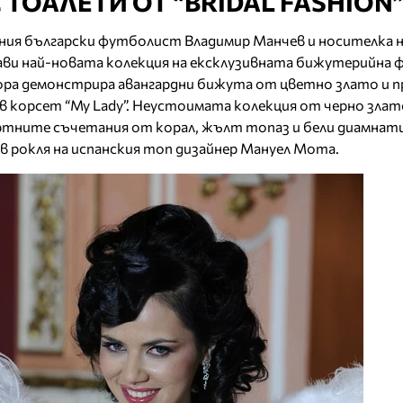
С ТОАЛЕТИ ОТ “BRIDAL FASHION
тния български футболист Владимир Манчев и носителка
ави най-новата колекция на ексклузивната бижутерийна ф
ора демонстрира авангардни бижута от цветно злато и п
в корсет “My Lady”. Неустоимата колекция от черно злат
ртните съчетания от корал, жълт топаз и бели диамнат
в рокля на испанския топ дизайнер Мануел Мота.