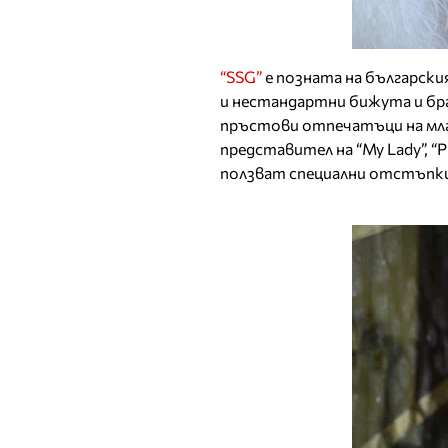
“SSG”
е позната на българск
и нестандартни бижута и бра
пръстови отпечатъци на мл
представител на “My Lady”, “Pro
ползват специални отстъпки 