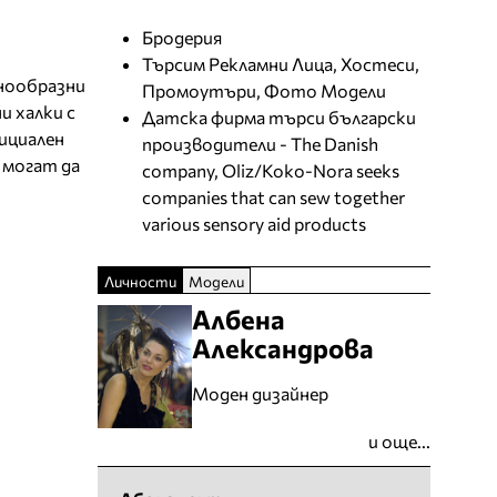
Бродерия
Търсим Рекламни Лица, Хостеси,
знообразни
Промоутъри, Фото Модели
и халки с
Датска фирма търси български
ициален
производители - The Danish
” могат да
company, Oliz/Koko-Nora seeks
companies that can sew together
various sensory aid products
Личности
Модели
Албена
Александрова
Моден дизайнер
и още...