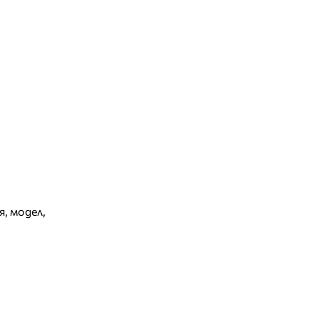
я
,
модел
,