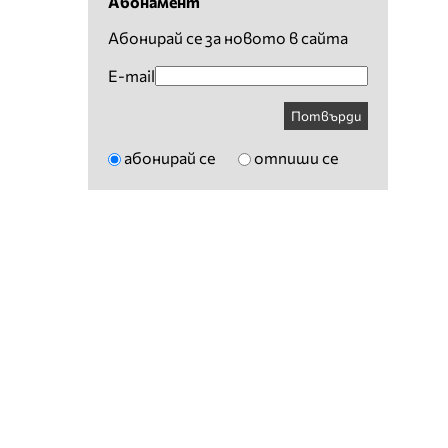
Абонамент
Абонирай се за новото в сайта
E-mail
Потвърди
абонирай се
отпиши се