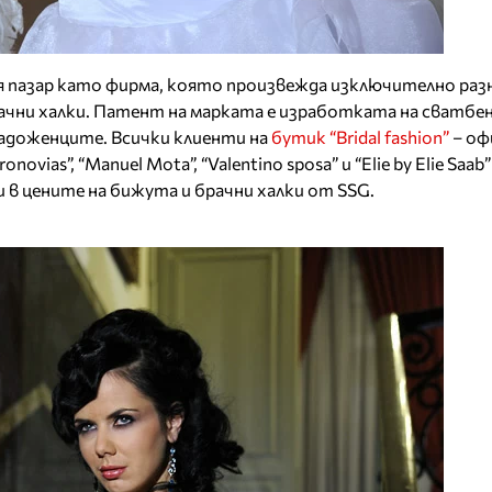
ия пазар като фирма, която произвежда изключително ра
чни халки. Патент на марката е изработката на сватбен
адоженците. Всички клиенти на
бутик “Bridal fashion”
– оф
novias”, “Manuel Mota”, “Valentino sposa” и “Elie by Elie Saab
в цените на бижута и брачни халки от SSG.