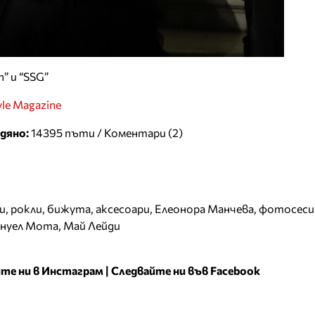
n” и “SSG”
yle Magazine
дяно:
14395 пъти /
Коментари (2)
и
,
рокли
,
бижута
,
аксесоари
,
Елеонора Манчева
,
фотосеси
нуел Мота
,
Май Лейди
те ни в Инстаграм
|
Следвайте ни във Facebook