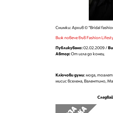
Снимки: Архив © “Bridal fashio
Виж повече във Fashion Lifest
Публикувано:
02.02.2009 /
Ви
Автор:
От игла до конец
Ключови думи
:
мода
,
тоалет
мисис вселена
,
Валентино
,
Ма
Следвай