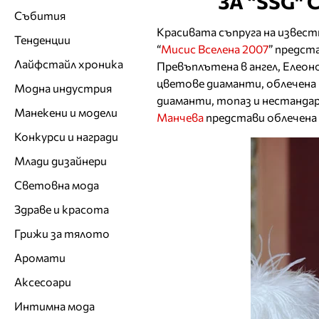
ЗА “SSG" 
Събития
Красивата съпруга на извес
Тенденции
“
Мисис Вселена 2007
” предст
Лайфстайл хроника
Превъплътена в ангел, Елеон
цветове диаманти, облечена 
Модна индустрия
диаманти, топаз и нестанда
Манекени и модели
Манчева
представи облечена 
Конкурси и награди
Млади дизайнери
Световна мода
Здраве и красота
Грижи за тялото
Аромати
Аксесоари
Интимна мода