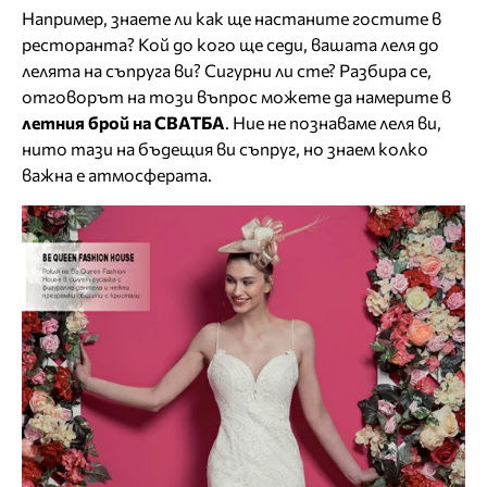
Например, знаете ли как ще настаните гостите в
ресторанта? Кой до кого ще седи, вашата леля до
лелята на съпруга ви? Сигурни ли сте? Разбира се,
отговорът на този въпрос можете да намерите в
летния брой на СВАТБА
. Ние не познаваме леля ви,
нито тази на бъдещия ви съпруг, но знаем колко
важна е атмосферата.