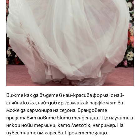
Вижте как да бъдете в най-красива форма, с най-
сияйна кожа, най-добър грим и как парфюмът ви
може да хармонира на сезона. Брандовете
представят новите бюти тенденции. Ще научите и
някои нови термини, като Mezotix, например. На
известните им харесва. Прочетете защо.