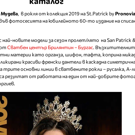
каталог
 Мудева
, в рокля от колекция 2019 на St.Patrick by
Pronovia
и във фотосесията на юбилейното 60-то издание на списа
 най-новите модели за сезон пролет/лято на San Patrick 
с от
Сватбен център Брилянтин – Бургас
. Възхитителни
тни материи като органза, шифон, тафта, коприна микад
пликирани красиви френски дантели в каскадна симетричн
а трите основни линии в сватбените рокли – русалка, А-л
 са резултат от работата на един от най-добрите фотог
оргиев.