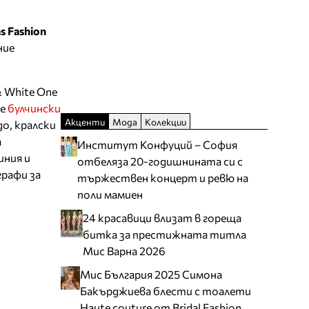
s Fashion
ние
& White One
те
булчински
Акценти
Мода
Колекции
о, кралски
а
Институт Конфуций – София
иния и
отбеляза 20-годишнината си с
рафи за
тържествен концерт и ревю на
поли мамиен
24 красавици влизат в гореща
битка за престижната титла
Мис Варна 2026
Мис България 2025 Симона
Бакърджиева блести с тоалети
Haute couture от Bridal Fashion