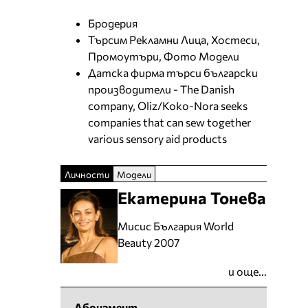
Бродерия
Търсим Рекламни Лица, Хостеси,
Промоутъри, Фото Модели
Датска фирма търси български
производители - The Danish
company, Oliz/Koko-Nora seeks
companies that can sew together
various sensory aid products
Личности
Модели
Екатерина Тонева
Мисис България World
Beauty 2007
и още...
Абонамент