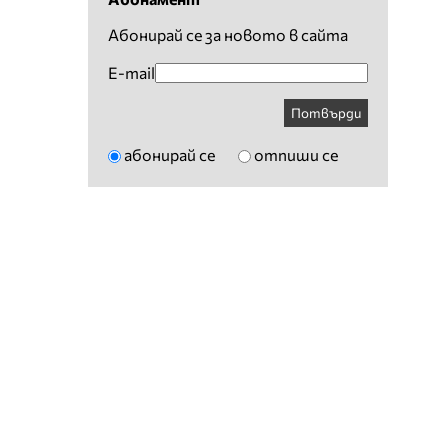
Абонирай се за новото в сайта
E-mail
Потвърди
абонирай се
отпиши се