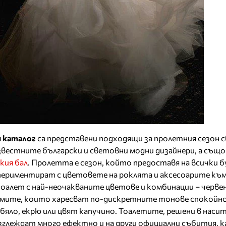
 каталог
са представени подходящи за пролетния сезон 
вестните български и световни модни дизайнери, а също
кия бал
. Пролетта е сезон, който предоставя на всички б
ериментират с цветовете на роклята и аксесоарите към 
оалет с най-неочакваните цветове и комбинации – черве
 дамите, които харесват по-дискретните тонове спокойно
 бяло, екрю или цвят капучино. Тоалетите, решени в наси
изглеждат много ефектно и на други официални събития, 