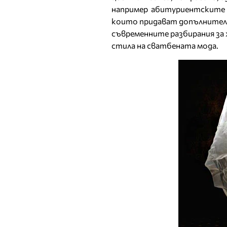
например абитуриентските п
които придават допълнителн
съвременните разбирания за
стила на сватбената мода.