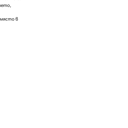
ието,
 място в