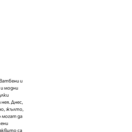
сватбени и
 и модни
улки
нея. Днес,
но, жълто,
 могат да
тени
каквито са