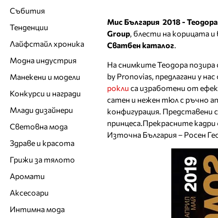
Събития
Мис България 2018 - Теодора
Тенденции
Group
, блести на корицата 
Лайфстайл хроника
Сватбен каталог
.
Модна индустрия
На снимките Теодора позира с
by Pronovias, предлагани у на
Манекени и модели
рокли
са изработени от ефек
Конкурси и награди
сатен и нежен тюл с ръчно а
Млади дизайнери
конфигурация. Представени с
принцеса.Прекрасните кадри
Световна мода
Източна България – Росен Ге
Здраве и красота
Грижи за тялото
Аромати
Аксесоари
Интимна мода