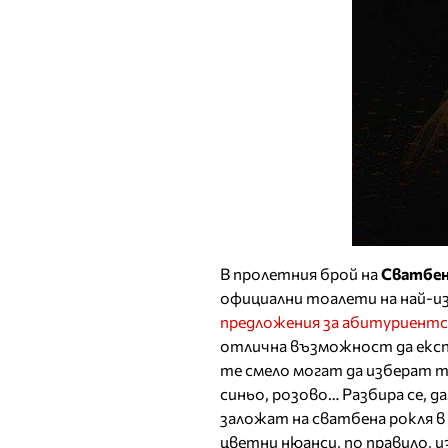
В пролетния брой на
Сватбен
официални тоалети на най-из
предложения за абитуриентс
отлична възможност да експ
те смело могат да изберат т
синьо, розово… Разбира се,
заложат на сватбена рокля в
цветни нюанси, по правило, 