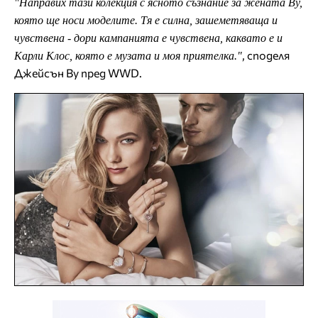
"Направих тази колекция с ясното съзнание за жената Ву,
която ще носи моделите. Тя е силна, зашеметяваща и
чувствена - дори кампанията е чувствена, каквато е и
, споделя
Карли Клос, която е музата и моя приятелка."
Джейсън Ву пред WWD.