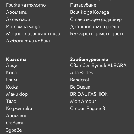
Грижи за тялото
Пазаруване
Аромати
Всичко за Коледа
Аксесоари
Стани моден дизайнер
Интимна мода
Дропшипинг на дрехи
Модни списания и книги
Български дамски дрехи
Любопитни новини
Красота
За абитуриенти
Лице
Сватбен Бутик ALEGRA
Коса
Alfa Brides
Грим
Banderol
Кожа
Be Queen
Маникюр
BRIDAL FASHION
Тяло
Mon Amour
Козметика
Стоян Радичев
Аромати
Съвети
Здраве