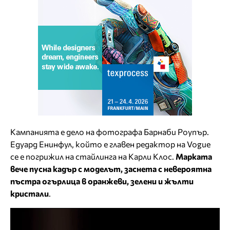
Кампанията е дело на фотографа Барнаби Роупър.
Едуард Енинфул, който е главен редактор на Vogue
се е погрижил на стайлинга на Карли Клос.
Марката
вече пусна кадър с моделът, заснета с невероятна
пъстра огърлица в оранжеви, зелени и жълти
кристали
.