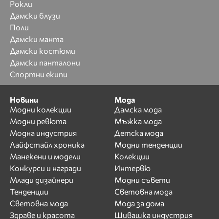
Рокли
Дамски блузи
Поли
Дамски манта
Дамски костюми
Дамски панталони
Спортни екипи
Новини
Мода
Модни колекции
Дамска мода
Модни ревюта
Мъжка мода
Модна индустрия
Детска мода
Лайфстайл хроника
Модни тенденции
Манекени и модели
Колекции
Конкурси и награди
Интервю
Млади дизайнери
Модни съвети
Тенденции
Световна мода
Световна мода
Мода за дома
Здраве и красота
Шивашка индустрия