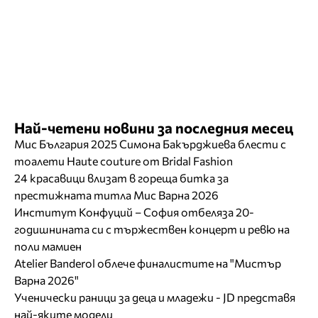
Най-четени новини за последния месец
Мис България 2025 Симона Бакърджиева блести с
тоалети Haute couture от Bridal Fashion
24 красавици влизат в гореща битка за
престижната титла Мис Варна 2026
Институт Конфуций – София отбеляза 20-
годишнината си с тържествен концерт и ревю на
поли мамиен
Atelier Banderol облече финалистите на "Мистър
Варна 2026"
Ученически раници за деца и младежи - JD представя
най-яките модели