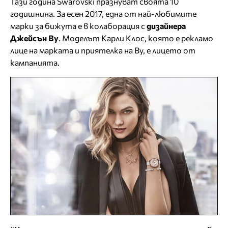
Тази година Swarovski празнуват своята 10
годишнина. За есен 2017, една от най-любимите
марки за бижута е в колаборация с
дизайнера
Джейсън Ву
. Моделът Карли Клос, която е рекламо
лице на марката и приятелка на Ву, е лицето от
кампанията.