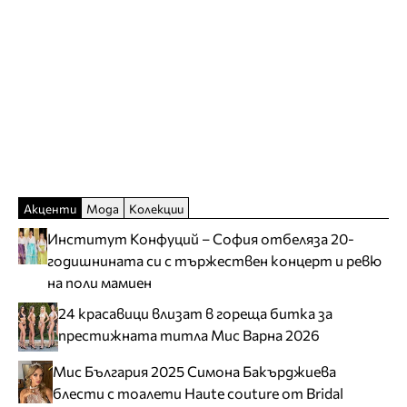
Акценти
Мода
Колекции
Институт Конфуций – София отбеляза 20-
годишнината си с тържествен концерт и ревю
на поли мамиен
24 красавици влизат в гореща битка за
престижната титла Мис Варна 2026
Мис България 2025 Симона Бакърджиева
блести с тоалети Haute couture от Bridal