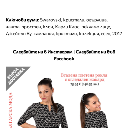
Ключови думи
:
Swarovski
,
кристали
,
огърлица
,
чанта
,
пръстен
,
клъч
,
Карли Клос
,
рекламо лице
,
Джейсън Ву
,
кампания
,
кристали
,
колекция
,
есен
,
2017
Следвайте ни в Инстаграм
|
Следвайте ни във
Facebook