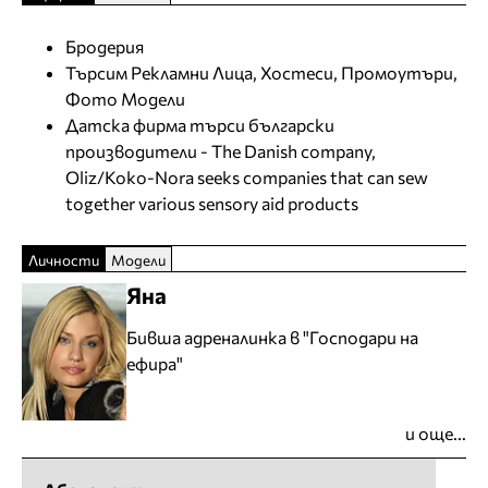
Бродерия
Търсим Рекламни Лица, Хостеси, Промоутъри,
Фото Модели
Датска фирма търси български
производители - The Danish company,
Oliz/Koko-Nora seeks companies that can sew
together various sensory aid products
Личности
Модели
Яна
Бивша адреналинка в "Господари на
ефира"
и още...