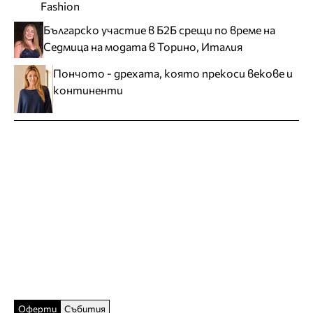
Fashion
Българско участие в Б2Б срещи по време на
Седмица на модата в Торино, Италия
Пончото - дрехата, която прекоси векове и
континенти
Оферти
Събития