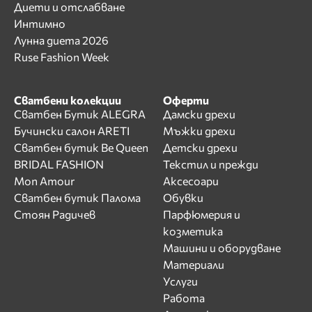
Диети и отслабване
Интимно
Лунна диета 2026
Ruse Fashion Week
Сватбени колекции
Оферти
Сватбен Бутик ALEGRA
Дамски дрехи
Бучински салон ARETI
Мъжки дрехи
Сватбен бутик Be Queen
Детски дрехи
BRIDAL FASHION
Текстил и прежди
Mon Amour
Аксесоари
Сватбен бутик Палома
Обувки
Стоян Радичев
Парфюмерия и
козметика
Машини и оборудване
Материали
Услуги
Работа