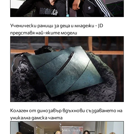
Ученически раници за деца и младежи - JD
представя най-яките модели
Колаген от динозавър вдъхнови създаването на
уникална дамска чанта