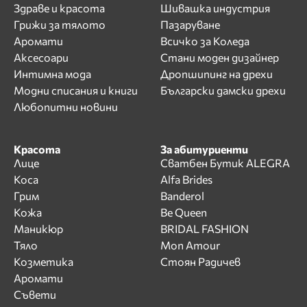
Здраве и красота
Шивашка индустрия
Грижи за тялото
Пазаруване
Аромати
Всичко за Коледа
Аксесоари
Стани моден дизайнер
Интимна мода
Дропшипинг на дрехи
Модни списания и книги
Български дамски дрехи
Любопитни новини
Красота
За абитуриенти
Лице
Сватбен Бутик ALEGRA
Коса
Alfa Brides
Грим
Banderol
Кожа
Be Queen
Маникюр
BRIDAL FASHION
Тяло
Mon Amour
Козметика
Стоян Радичев
Аромати
Съвети