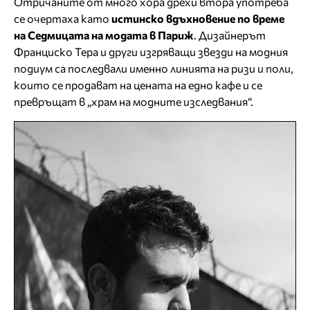
Отричаните от много хора дрехи втора употреба
се очертаха като
истинско вдъхновение по време
на Седмицата на модата в Париж
. Дизайнерът
Франциско Тера и други изгряващи звезди на модния
подиум са последвали именно линията на ризи и поли,
които се продават на цената на едно кафе и се
превръщат в „храм на модните изследвания“.