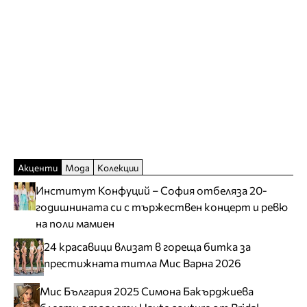
Акценти
Мода
Колекции
Институт Конфуций – София отбеляза 20-
годишнината си с тържествен концерт и ревю
на поли мамиен
24 красавици влизат в гореща битка за
престижната титла Мис Варна 2026
Мис България 2025 Симона Бакърджиева