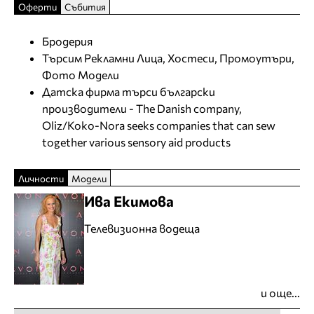
Оферти
Събития
Бродерия
Търсим Рекламни Лица, Хостеси, Промоутъри,
Фото Модели
Датска фирма търси български
производители - The Danish company,
Oliz/Koko-Nora seeks companies that can sew
together various sensory aid products
Личности
Модели
Ива Екимова
Телевизионна водеща
и още...