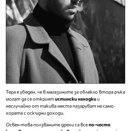
Тера е убеден, че в магазините за облекло втора ръка
могат да се открият
истински находки
и
неслучайно от такива места пазаруват не само
хората с оскъдни доходи.
Освен това ползваните дрехи са все
по-често