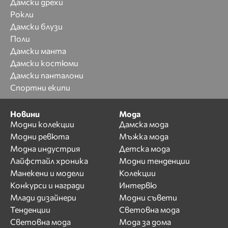
Дамски дрехи
Рокли
Дамски блузи
Поли
Дамски манта
Дамски костюми
Дамски панталони
Спортни екипи
Новини
Мода
Модни колекции
Дамска мода
Модни ревюта
Мъжка мода
Модна индустрия
Детска мода
Лайфстайл хроника
Модни тенденции
Манекени и модели
Колекции
Конкурси и награди
Интервю
Млади дизайнери
Модни съвети
Тенденции
Световна мода
Световна мода
Мода за дома