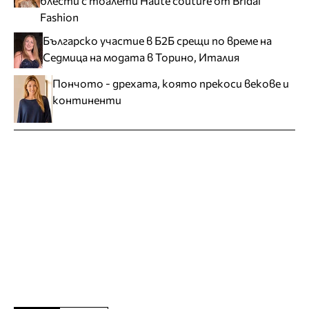
блести с тоалети Haute couture от Bridal
Fashion
Българско участие в Б2Б срещи по време на
Седмица на модата в Торино, Италия
Пончото - дрехата, която прекоси векове и
континенти