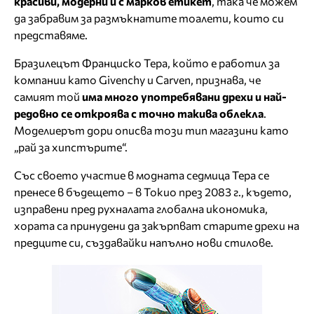
красиви, модерни и с марков етикет
, така че можем
да забравим за размъкнатите тоалети, които си
представяме.
Бразилецът Франциско Тера, който е работил за
компании като Givenchy и Carven, признава, че
самият той
има много употребявани дрехи и най-
редовно се откроява с точно такива облекла
.
Моделиерът дори описва този тип магазини като
„рай за хипстърите“.
Със своето участие в модната седмица Тера се
пренесе в бъдещето – в Токио през 2083 г., където,
изправени пред рухналата глобална икономика,
хората са принудени да закърпват старите дрехи на
предците си, създавайки напълно нови стилове.