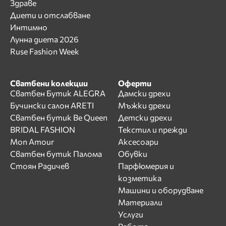
Здраве
Диети и отслабване
Интимно
Лунна диета 2026
Ruse Fashion Week
Сватбени колекции
Оферти
Сватбен Бутик ALEGRA
Дамски дрехи
Бучински салон ARETI
Мъжки дрехи
Сватбен бутик Be Queen
Детски дрехи
BRIDAL FASHION
Текстил и прежди
Mon Amour
Аксесоари
Сватбен бутик Палома
Обувки
Стоян Радичев
Парфюмерия и
козметика
Машини и оборудване
Материали
Услуги