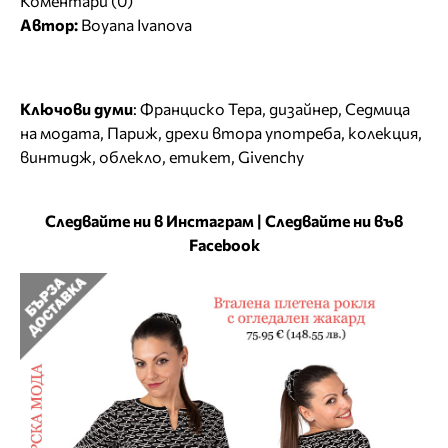
Коментари (0)
Автор:
Boyana Ivanova
Ключови думи
:
Франциско Тера
,
дизайнер
,
Седмица
на модата
,
Париж
,
дрехи втора употреба
,
колекция
,
винтидж
,
облекло
,
етикет
,
Givenchy
Следвайте ни в Инстаграм
|
Следвайте ни във
Facebook