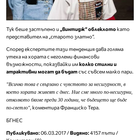
Тук беше застъпено и
„винтидж“ облеклото
като
представител на „старото златно“.
Според експертите тази тенденция дава голяма
утеха на хората с неголеми финансови
възможности, показвайки им
колко стилни и
атрактивни могат да бъдат
със съвсем малко пари.
"Всичко това е свързано с чувството за несигурност, в
което хората живеят с днес. Ние сме много по-несигурни,
отколкото бяхме преди 30 години, че бъдещето ще бъде
, коментира Франциско Тера.
по-светло"
БГНЕС
Публикувано:
06.03.2017 /
Видяно:
4157 пъти /