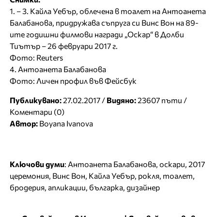
1. – 3. Кайла Уебър, облечена в тоалет на Антоанета
Балабанова, придружава съпруга си Винс Вон на 89-
ите годишни филмови награди „Оскар“ в Долби
Тиътър – 26 февруари 2017 г.
Фото: Reuters
4. Антоанета Балабанова
Фото: Личен профил във Фейсбук
Публикувано:
27.02.2017 /
Видяно:
23607 пъти /
Коментари (0)
Автор:
Boyana Ivanova
Ключови думи
:
Антоанета Балабанова
,
оскари
,
2017
церемония
,
Винс Вон
,
Кайла Уебър
,
рокля
,
тоалет
,
бродерия
,
апликации
,
българка
,
дизайнер