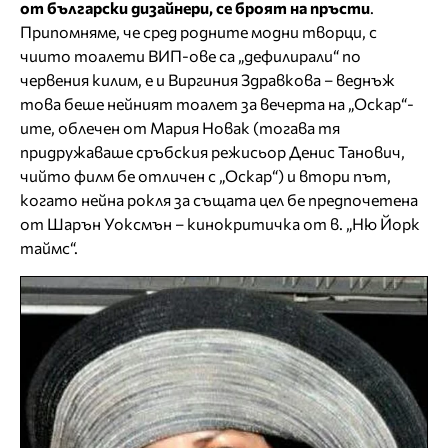
от български дизайнери, се броят на пръсти
.
Припомняме, че сред родните модни творци, с
чиито тоалети ВИП-ове са „дефилирали“ по
червения килим, е и Виргиния Здравкова – веднъж
това беше нейният тоалет за вечерта на „Оскар“-
ите, облечен от Мария Новак (тогава тя
придружаваше сръбския режисьор Денис Танович,
чийто филм бе отличен с „Оскар“) и втори път,
когато нейна рокля за същата цел бе предпочетена
от Шарън Уоксмън – кинокритичка от в. „Ню Йорк
таймс“.