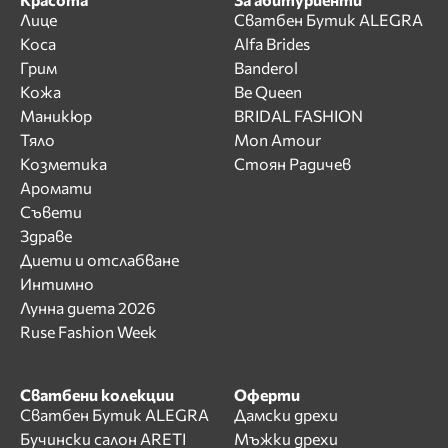
Лице
Сватбен Бутик ALEGRA
Коса
Alfa Brides
Грим
Banderol
Кожа
Be Queen
Маникюр
BRIDAL FASHION
Тяло
Mon Amour
Козметика
Стоян Радичев
Аромати
Съвети
Здраве
Диети и отслабване
Интимно
Лунна диета 2026
Ruse Fashion Week
Сватбени колекции
Оферти
Сватбен Бутик ALEGRA
Дамски дрехи
Бучински салон ARETI
Мъжки дрехи