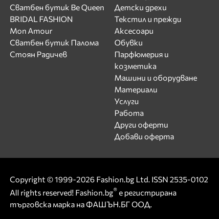
Сватбен бутик Be Queen
Детски дрехи
BRIDAL FASHION
Текстил и прежди
Mon Amour
Аксесоари
Сватбен бутик Палома
Обувки
Стоян Радичев
Парфюмерия и
козметика
Машини и оборудване
Материали
Услуги
Работа
Други оферти
Добави оферта
Copyright © 1999-2026 Fashion.bg Ltd. ISSN 2535-0102
®
All rights reserved! Fashion.bg
е регистрирана
търговска марка на ФАШЪН.БГ ООД.