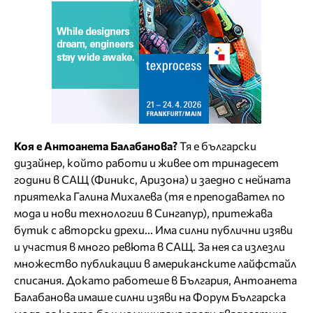
Коя е Антоанета Балабанова?
Тя е български
дизайнер, който работи и живее от тринадесет
години в САЩ (Финикс, Аризона) и заедно с нейната
приятелка Галина Михалева (тя е преподавател по
мода и нови технологии в Сингапур), притежава
бутик с авторски дрехи... Има силни публични изяви
и участия в много ревюта в САЩ. За нея са излезли
множество публикации в американските лайфстайл
списания. Докато работеше в България, Антоанета
Балабанова имаше силни изяви на Форум Българска