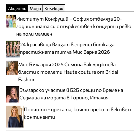
Акценти
Мода
Колекции
Институт Конфуций – София отбеляза 20-
годишнината си с тържествен концерт и ревю
на поли мамиен
24 красавици влизат в гореща битка за
престижната титла Мис Варна 2026
Мис България 2025 Симона Бакърджиева
блести с тоалети Haute couture от Bridal
Fashion
Българско участие в Б2Б срещи по време на
Седмица на модата в Торино, Италия
Пончото - дрехата, която прекоси векове и
континенти