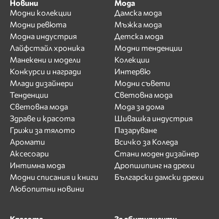
Новини
Мода
Модни колекции
Дамска мода
Модни ревюта
Мъжка мода
Модна индустрия
Детска мода
Лайфстайл хроника
Модни тенденции
Манекени и модели
Колекции
Конкурси и награди
Интервю
Млади дизайнери
Модни съвети
Тенденции
Световна мода
Световна мода
Мода за дома
Здраве и красота
Шивашка индустрия
Грижи за тялото
Пазаруване
Аромати
Всичко за Коледа
Аксесоари
Стани моден дизайнер
Интимна мода
Дропшипинг на дрехи
Модни списания и книги
Български дамски дрехи
Любопитни новини
Красота
За абитуриенти