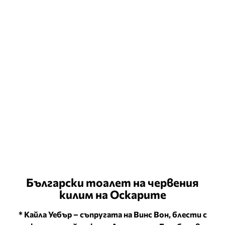
Български тоалет на червения
килим на Оскарите
* Кайла Уебър – съпругата на Винс Вон, блести с