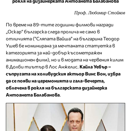
рокля на дизайнерката Антоанета Балабанова
Проф. Любомир Стойков
По време на 89-тите годишни филмови награди
„Оскар“ българска следа пролича не само в
отличията ("Сляпата Вайша" на българина Теодор
Ушев бе номинирана за мечтаната статуетка в
категорията за най-добър късометражен
анимационен филм), но и в модата на червения килим
в Долби тиътър в Лос Анжелис.
Кайла Уебър –
съпругата на холивудския актьор Винс Вон, избра
да се появи на церемонията и гала-вечерта,
облечена в рокля на българската дизайнерка
Антоанета Балабанова
.