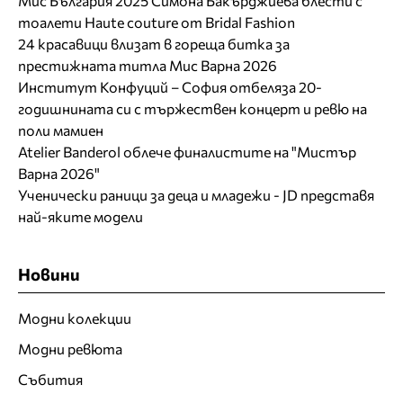
Мис България 2025 Симона Бакърджиева блести с
тоалети Haute couture от Bridal Fashion
24 красавици влизат в гореща битка за
престижната титла Мис Варна 2026
Институт Конфуций – София отбеляза 20-
годишнината си с тържествен концерт и ревю на
поли мамиен
Atelier Banderol облече финалистите на "Мистър
Варна 2026"
Ученически раници за деца и младежи - JD представя
най-яките модели
Новини
Модни колекции
Модни ревюта
Събития