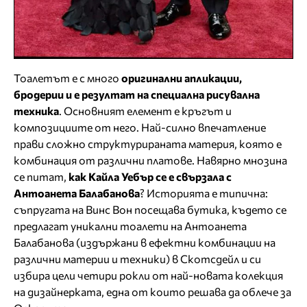
Тоалетът е с много
оригинални апликации,
бродерии и е резултат на специална рисувална
техника
. Основният елемент е кръгът и
композициите от него. Най-силно впечатление
прави сложно структурираната материя, която е
комбинация от различни платове. Навярно мнозина
се питат,
как Кайла Уебър се е свързала с
Антоанета Балабанова
? Историята е типична:
съпругата на Винс Вон посещава бутика, където се
предлагат уникални тоалети на Антоанета
Балабанова (издържани в ефектни комбинации на
различни материи и техники) в Скотсдейл и си
избира цели четири рокли от най-новата колекция
на дизайнерката, една от които решава да облече за