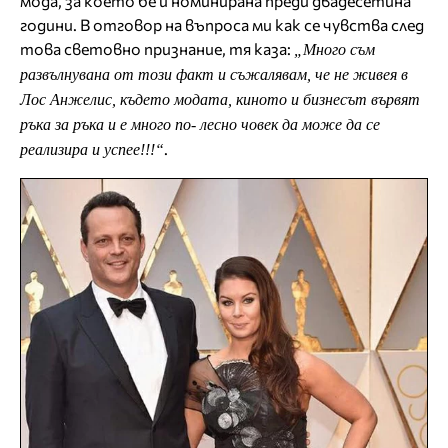
мода, за което бе и номинирана преди двадесетина
години. В отговор на въпроса ми как се чувства след
това световно признание, тя каза:
„Много съм
развълнувана от този факт и съжалявам, че не живея в
Лос Анжелис, където модата, киното и бизнесът вървят
ръка за ръка и е много по- лесно човек да може да се
.
реализира и успее!!!“