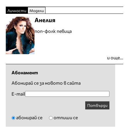
Личности
Модели
Анелия
поп-фолк певица
и още...
Абонамент
Абонирай се за новото в сайта
E-mail
Потвърди
абонирай се
отпиши се