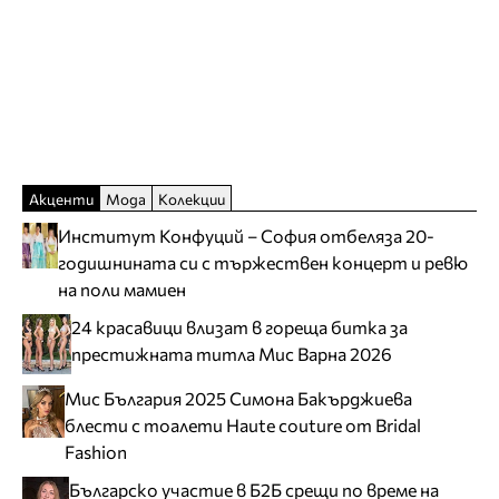
Акценти
Мода
Колекции
Институт Конфуций – София отбеляза 20-
годишнината си с тържествен концерт и ревю
на поли мамиен
24 красавици влизат в гореща битка за
престижната титла Мис Варна 2026
Мис България 2025 Симона Бакърджиева
блести с тоалети Haute couture от Bridal
Fashion
Българско участие в Б2Б срещи по време на