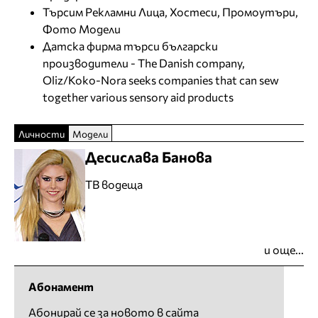
Търсим Рекламни Лица, Хостеси, Промоутъри,
Фото Модели
Датска фирма търси български
производители - The Danish company,
Oliz/Koko-Nora seeks companies that can sew
together various sensory aid products
Личности
Модели
Десислава Банова
ТВ водеща
и още...
Абонамент
Абонирай се за новото в сайта