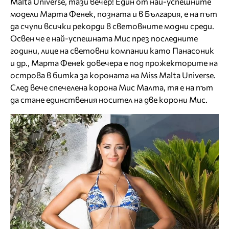
Malta Universe, тази вечер! Един от най-успешните
модели Марта Фенек, позната и в България, е на път
да счупи всички рекорди в световните модни среди.
Освен че е най-успешната Мис през последните
години, лице на световни компании като Панасоник
и др., Марта Фенек довечера е под прожекторите на
острова в битка за короната на Miss Malta Universe.
След вече спечелена корона Мис Малта, тя е на път
да стане единствения носител на две корони Мис.