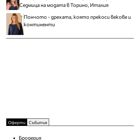
Седмица на модата в Торино, Италия
Пончото - дрехата, която прекоси векове и
континенти
Оферти
Събития
Бродерия