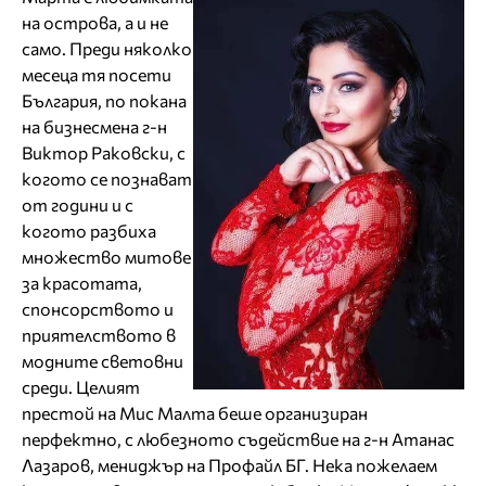
на острова, а и не
само. Преди няколко
месеца тя посети
България, по покана
на бизнесмена г-н
Виктор Раковски, с
когото се познават
от години и с
когото разбиха
множество митове
за красотата,
спонсорството и
приятелството в
модните световни
среди. Целият
престой на Мис Малта беше организиран
перфектно, с любезното съдействие на г-н Атанас
Лазаров, мениджър на Профайл БГ. Нека пожелаем