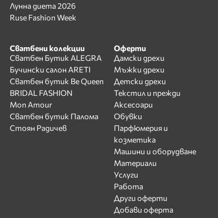
Лунна диета 2026
Ruse Fashion Week
Сватбени колекции
Оферти
Сватбен Бутик ALEGRA
Дамски дрехи
Бучински салон ARETI
Мъжки дрехи
Сватбен бутик Be Queen
Детски дрехи
BRIDAL FASHION
Текстил и прежди
Mon Amour
Аксесоари
Сватбен бутик Палома
Обувки
Стоян Радичев
Парфюмерия и
козметика
Машини и оборудване
Материали
Услуги
Работа
Други оферти
Добави оферта