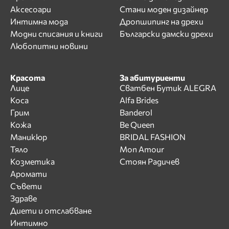
Аксесоари
Стани моден дизайнер
Интимна мода
Дропшипинг на дрехи
Модни списания и книги
Български дамски дрехи
Любопитни новини
Красота
За абитуриенти
Лице
Сватбен Бутик ALEGRA
Коса
Alfa Brides
Грим
Banderol
Кожа
Be Queen
Маникюр
BRIDAL FASHION
Тяло
Mon Amour
Козметика
Стоян Радичев
Аромати
Съвети
Здраве
Диети и отслабване
Интимно