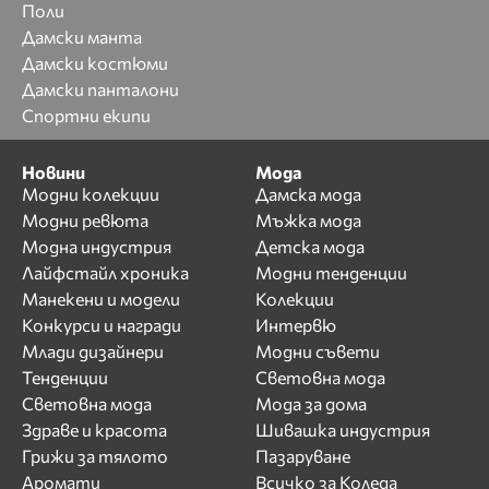
Поли
Дамски манта
Дамски костюми
Дамски панталони
Спортни екипи
Новини
Мода
Модни колекции
Дамска мода
Модни ревюта
Мъжка мода
Модна индустрия
Детска мода
Лайфстайл хроника
Модни тенденции
Манекени и модели
Колекции
Конкурси и награди
Интервю
Млади дизайнери
Модни съвети
Тенденции
Световна мода
Световна мода
Мода за дома
Здраве и красота
Шивашка индустрия
Грижи за тялото
Пазаруване
Аромати
Всичко за Коледа