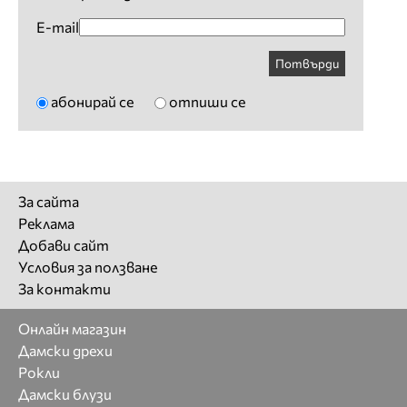
E-mail
Потвърди
абонирай се
отпиши се
За сайта
Реклама
Добави сайт
Условия за ползване
За контакти
Онлайн магазин
Дамски дрехи
Рокли
Дамски блузи