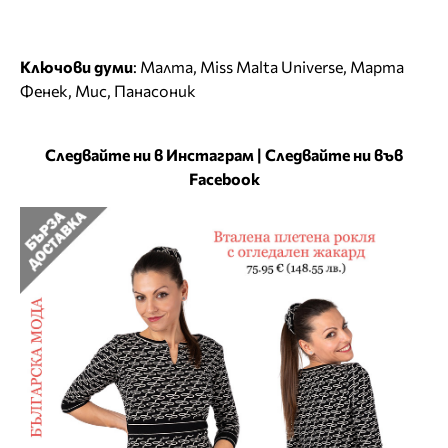
Ключови думи
:
Малта
,
Miss Malta Universe
,
Марта
Фенек
,
Мис
,
Панасоник
Следвайте ни в Инстаграм
|
Следвайте ни във
Facebook