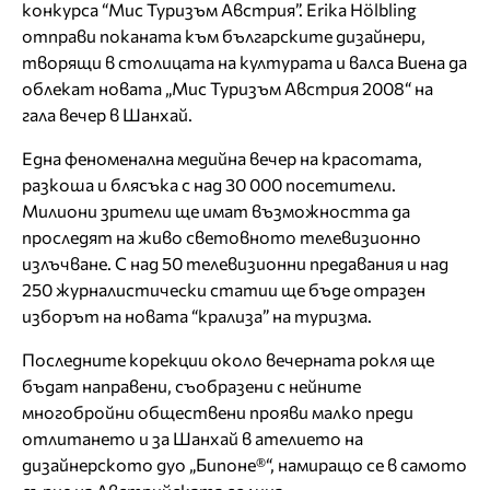
конкурса “Мис Туризъм Австрия”. Erika Hölbling
отправи поканата към българските дизайнери,
творящи в столицата на културата и валса Виена да
облекат новата „Мис Туризъм Австрия 2008“ на
гала вечер в Шанхай.
Една феноменална медийна вечер на красотата,
разкоша и блясъка с над 30 000 посетители.
Милиони зрители ще имат възможността да
проследят на живо световното телевизионно
излъчване. С над 50 телевизионни предавания и над
250 журналистически статии ще бъде отразен
изборът на новата “крализа” на туризма.
Последните корекции около вечерната рокля ще
бъдат направени, съобразени с нейните
мнoгoбройни обществени прояви малко преди
отлитането и за Шанхай в ателието на
дизайнерското дуо „Бипоне®“, намиращо се в самото