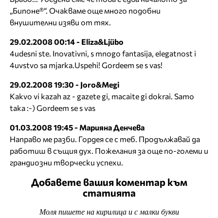
„Бипоне®“. Очакваме още много подобни
внушителни изяви от тях.
29.02.2008 00:14 - Eliza&Ljübo
4udesni ste. Inovativni, s mnogo fantasija, elegatnost i
4uvstvo sa mjarka.Uspehi! Gordeem se s vas!
29.02.2008 19:30 - Joro&Megi
Kakvo vi kazah az - gazete gi, macaite gi dokrai. Samo
taka :-) Gordeem se s vas
01.03.2008 19:45 - Марияна Денчева
Направо ме разби. Гордея се с теб. Продължавай да
работиш в същия дух. Пожелания за още по-големи и
грандиозни творчески успехи.
Добавете вашия коментар към
статията
Моля пишете на кирилица и с малки букви