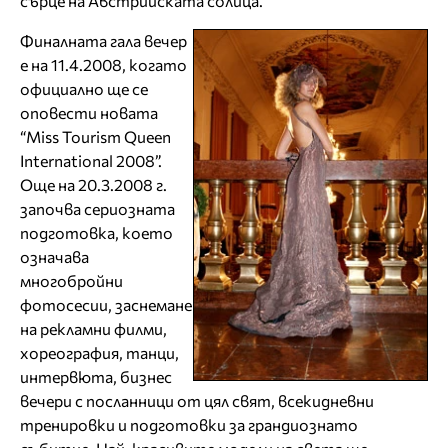
сърце на Австрийската солица.
Финалната гала вечер
е на 11.4.2008, когато
официално ще се
оповести новата
“Miss Tourism Queen
International 2008”.
Още на 20.3.2008 г.
започва сериозната
подготовка, което
означава
мнoгoбройни
фотосесии, заснемане
на рекламни филми,
хореография, танци,
интервюта, бизнес
вечери с посланници от цял свят, всекидневни
тренировки и подготовки за грандиознато