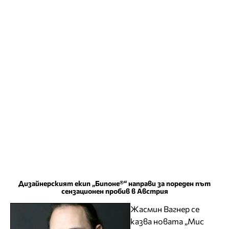
Дизайнерският екип „Бипоне®“ направи за пореден път
сензационен пробив в Австрия
Жасмин Вагнер се
казва новата „Мис