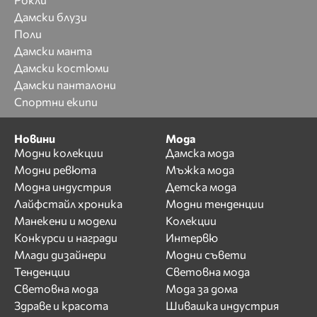
Дамски блузи
Поли
Дамски манта
Дамски костюми
Дамски панталони
Спортни екипи
Новини
Мода
Модни колекции
Дамска мода
Модни ревюта
Мъжка мода
Модна индустрия
Детска мода
Лайфстайл хроника
Модни тенденции
Манекени и модели
Колекции
Конкурси и награди
Интервю
Млади дизайнери
Модни съвети
Тенденции
Световна мода
Световна мода
Мода за дома
Здраве и красота
Шивашка индустрия