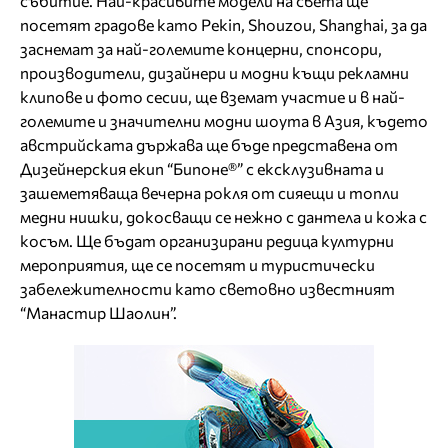
събитие. Най-красивите модели на света ще
посетят градове като Pekin, Shouzou, Shanghai, за да
заснемат за най-големите концерни, спонсори,
производители, дизайнери и модни къщи рекламни
клипове и фото сесии, ще вземат участие и в най-
големите и значителни модни шоута в Азия, където
австрийската държава ще бъде представена от
Дизейнерския екип “Бипоне®” с ексклузивната и
зашеметяваща вечерна рокля от сияещи и топли
медни нишки, докосващи се нежно с дантела и кожа с
косъм. Ще бъдат организирани редица културни
мероприятия, ще се посетят и туристически
забележителности като световно известният
“Манастир Шаолин”.