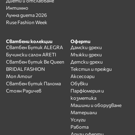
Диети и отслабване
Интимно
Лунна диета 2026
Ruse Fashion Week
Сватбени колекции
Оферти
Сватбен Бутик ALEGRA
Дамски дрехи
Бучински салон ARETI
Мъжки дрехи
Сватбен бутик Be Queen
Детски дрехи
BRIDAL FASHION
Текстил и прежди
Mon Amour
Аксесоари
Сватбен бутик Палома
Обувки
Стоян Радичев
Парфюмерия и
козметика
Машини и оборудване
Материали
Услуги
Работа
Други оферти