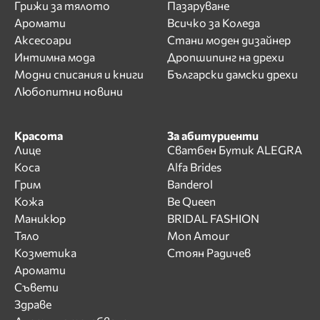
Грижи за тялото
Пазаруване
Аромати
Всичко за Коледа
Аксесоари
Стани моден дизайнер
Интимна мода
Дропшипинг на дрехи
Модни списания и книги
Български дамски дрехи
Любопитни новини
Красота
За абитуриенти
Лице
Сватбен Бутик ALEGRA
Коса
Alfa Brides
Грим
Banderol
Кожа
Be Queen
Маникюр
BRIDAL FASHION
Тяло
Mon Amour
Козметика
Стоян Радичев
Аромати
Съвети
Здраве