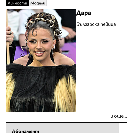
Личности
Модели
Дара
Българска певица
и още...
Абонамент