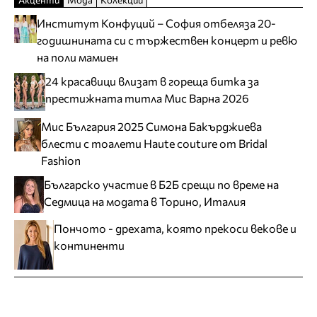
Институт Конфуций – София отбеляза 20-
годишнината си с тържествен концерт и ревю
на поли мамиен
24 красавици влизат в гореща битка за
престижната титла Мис Варна 2026
Мис България 2025 Симона Бакърджиева
блести с тоалети Haute couture от Bridal
Fashion
Българско участие в Б2Б срещи по време на
Седмица на модата в Торино, Италия
Пончото - дрехата, която прекоси векове и
континенти