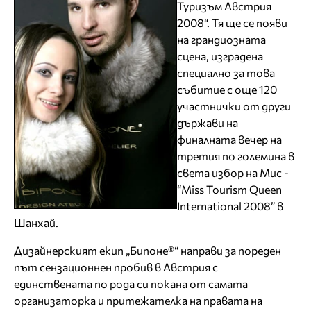
Туризъм Австрия
2008“. Тя ще се появи
на грандиозната
сцена, изградена
специално за това
събитие с още 120
участнички от други
държави на
финалната вечер на
третия по големина в
света избор на Мис -
“Miss Tourism Queen
International 2008” в
Шанхай.
Дизайнерският екип „Бипоне®“ направи за пореден
път сензационнен пробив в Австрия с
единствената по рода си покана от самата
организаторка и притежателка на правата на