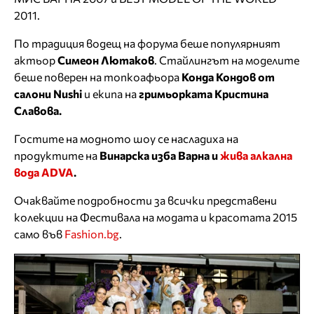
2011.
По традиция водещ на форума беше популярният
актьор
Симеон Лютаков
. Стайлингът на моделите
беше поверен на топкоафьора
Конда Кондов от
салони Nushi
и екипа на
гримьорката Кристина
Славова.
Гостите на модното шоу се насладиха на
продуктите на
Винарска изба Варна и
жива алкална
вода ADVA
.
Очаквайте подробности за всички представени
колекции на Фестивала на модата и красотата 2015
само във
Fashion.bg
.