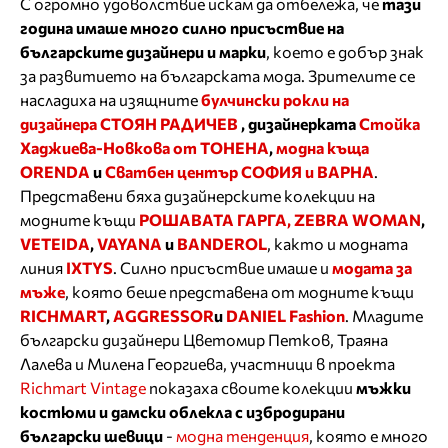
С огромно удоволствие искам да отбележа, че
тази
година имаше много силно присъствие на
българските дизайнери и марки
, което е добър знак
за развитието на българската мода. Зрителите се
насладиха на изящните
булчински рокли на
дизайнера СТОЯН РАДИЧЕВ
, дизайнерката
Стойка
Хаджиева-Новкова от ТОНЕНА
,
модна къща
ORENDA
и
Сватбен център СОФИЯ и ВАРНА
.
Представени бяха дизайнерските колекции на
модните къщи
РОШАВАТА ГАРГА, ZEBRA WOMAN
,
VETEIDA
,
VAYANA
и
BANDEROL
, както и модната
линия
IXTYS
. Силно присъствие имаше и
модата за
мъже
, която беше представена от модните къщи
RICHMART
,
AGGRESSOR
и
DANIEL Fashion
. Младите
български дизайнери Цветомир Петков, Траяна
Лалева и Милена Георгиева, участници в проекта
Richmart Vintage
показаха своите колекции
мъжки
костюми и дамски облекла с избродирани
български шевици
-
модна тенденция
, която е много