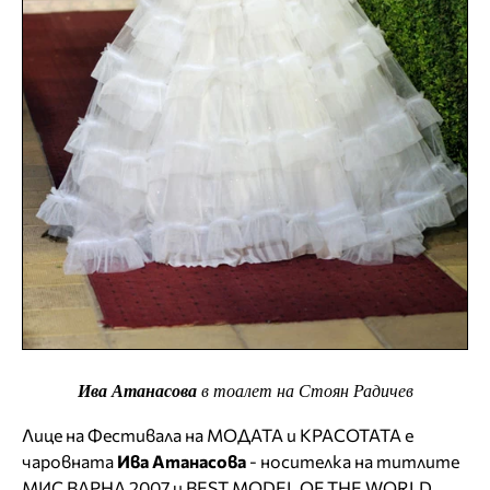
Ива Атанасова
в тоалет на Стоян Радичев
Лице на Фестивала на МОДАТА и КРАСОТАТА е
чаровната
Ива Атанасова
- носителка на титлите
МИС ВАРНА 2007 и BEST MODEL OF THE WORLD