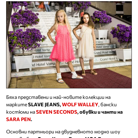
Бяха представени и най-новите колекции на
марките
SLAVE JEANS,
WOLF WALLEY
, бански
костюми на
SEVEN SECONDS
, обувки и чанти на
SARA PEN
.
Основни партньори на двудневното модно шоу