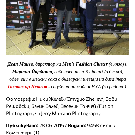
Деан Манев
, директор на
Men's Fashion Cluster
(в ляво) и
Мартин Йорданов
, собственик на Richmart (в дясно),
облечени в мъжки сака с български шевици на дизайнера
Цветомир Петков
- студент по мода в НХА (в средата).
Фотографи: Ники Желев /Студио Zhellev/, Боби
Решовски, Балин Балев, Веселин Тончев /Fusion
Photography/ и Jerry Morrano Photography
Публикувано:
28.06.2015 /
Видяно:
9458 пъти /
Коментари (1)