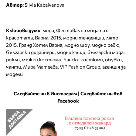
Автор:
Silvia Kabaivanova
Ключови думи
:
мода
,
Фестивал на модата и
красотата
,
Варна
,
2015
,
модни тенденции
,
лято
2015
,
Гранд Хотел Варна
,
модно шоу
,
модно ревю
,
български дизайнери
,
модни къщи
,
българска мода
,
рокли
,
мъжки костюми
,
бански костюми
,
обувки
,
чанти
,
Мира Матеева
,
VIP Fashion Group
,
агенция за
модели
Следвайте ни в Инстаграм
|
Следвайте ни във
Facebook