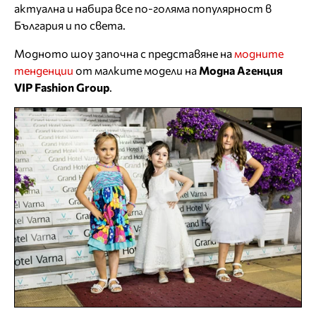
актуална и набира все по-голяма популярност в
България и по света.
Модното шоу започна с представяне на
модните
тенденции
от малките модели на
Модна Агенция
VIP Fashion Group
.