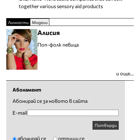
together various sensory aid products
Личности
Модели
Алисия
Поп-фолк певица
и още...
Абонамент
Абонирай се за новото в сайта
E-mail
Потвърди
абонирай се
отпиши се