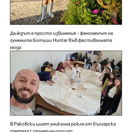
Дъждът е просто извинение - феноменът на
гумените ботуши Hunter във фестивалната
мода
В Раковски шият уникална рокля от българска
дантела с размер на площад