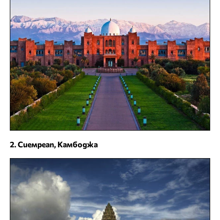
2. Сиемреап, Камбоджа