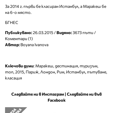
За 2014 г. първи бе класиран Истанбул, а Маракеш бе
на 6-о място.
БГНЕС
Публикувано:
26.03.2015 /
Видяно:
3673 пъти /
Коментари (1)
Автор:
Boyana Ivanova
Ключови думи
:
Маракеш
,
дестинация
,
туризъм
,
топ
,
2015
,
Париж
,
Лондон
,
Рим
,
Истанбул
,
пътуване
,
класация
Следвайте ни в Инстаграм
|
Следвайте ни във
Facebook