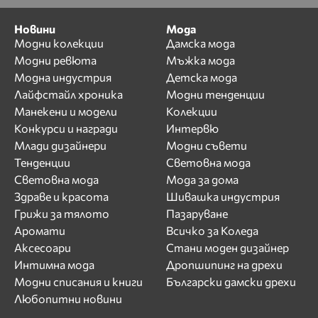
Новини
Мода
Модни колекции
Дамска мода
Модни ревюта
Мъжка мода
Модна индустрия
Детска мода
Лайфстайл хроника
Модни тенденции
Манекени и модели
Колекции
Конкурси и награди
Интервю
Млади дизайнери
Модни съвети
Тенденции
Световна мода
Световна мода
Мода за дома
Здраве и красота
Шивашка индустрия
Грижи за тялото
Пазаруване
Аромати
Всичко за Коледа
Аксесоари
Стани моден дизайнер
Интимна мода
Дропшипинг на дрехи
Модни списания и книги
Български дамски дрехи
Любопитни новини