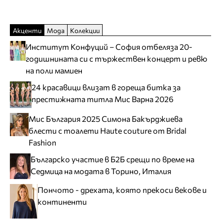
Акценти
Мода
Колекции
Институт Конфуций – София отбеляза 20-
годишнината си с тържествен концерт и ревю
на поли мамиен
24 красавици влизат в гореща битка за
престижната титла Мис Варна 2026
Мис България 2025 Симона Бакърджиева
блести с тоалети Haute couture от Bridal
Fashion
Българско участие в Б2Б срещи по време на
Седмица на модата в Торино, Италия
Пончото - дрехата, която прекоси векове и
континенти