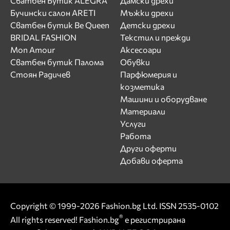
Сватбен Бутик ALEGRA
Дамски дрехи
Бучински салон ARETI
Мъжки дрехи
Сватбен бутик Be Queen
Детски дрехи
BRIDAL FASHION
Текстил и прежди
Mon Amour
Аксесоари
Сватбен бутик Палома
Обувки
Стоян Радичев
Парфюмерия и
козметика
Машини и оборудване
Материали
Услуги
Работа
Други оферти
Добави оферта
Copyright © 1999-2026 Fashion.bg Ltd. ISSN 2535-0102
®
All rights reserved! Fashion.bg
е регистрирана