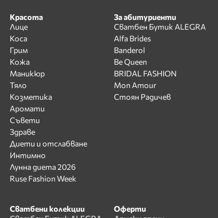
Красота
За абитуриенти
Лице
Сватбен Бутик ALEGRA
Коса
Alfa Brides
Грим
Banderol
Кожа
Be Queen
Маникюр
BRIDAL FASHION
Тяло
Mon Amour
Козметика
Стоян Радичев
Аромати
Съвети
Здраве
Диети и отслабване
Интимно
Лунна диета 2026
Ruse Fashion Week
Сватбени колекции
Оферти