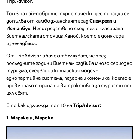
TripAdvisor.
Топ 3 на най-добрите туристически дестинации се
допълва от камбоджанският град
Сиемреап и
Истанбул
. Непосредствено след тях е класирана
виетнамската столица Ханой, което е донякъде
изненадващо.
От TripAdvisor обаче отбелязват, че през
последните години Виетнам развива много сериозно
туризма, следвайки китайския модел -
еднопартийна система, пазарна икономика, което е
превърнало страната в атрактивна за туристи от
цял свят.
Ето как изглежда топ 10 на
TripAdvisor:
1. Маракеш, Мароко