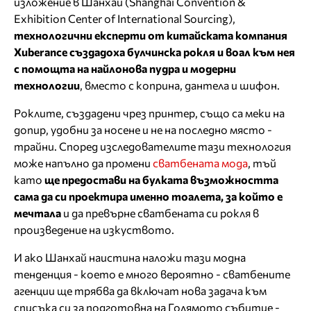
изложение в Шанхай (Shanghai Convention &
Exhibition Center of International Sourcing),
технологични експерти от китайската компания
Xuberance създадоха булчинска рокля и воал към нея
с помощта на найлонова пудра и модерни
технологии
, вместо с коприна, дантела и шифон.
Роклите, създадени чрез принтер, също са меки на
допир, удобни за носене и не на последно място -
трайни. Според изследователите тази технология
може напълно да промени
сватбената мода
, тъй
като
ще предостави на булката възможността
сама да си проектира именно тоалета, за който е
мечтала
и да превърне сватбената си рокля в
произведение на изкуството.
И ако Шанхай наистина наложи тази модна
тенденция - което е много вероятно - сватбените
агенции ще трябва да включат нова задача към
списъка си за подготовна на Голямото събитие -