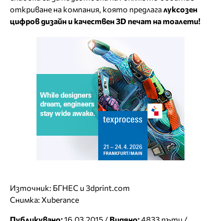
откриване на компания, която предлага
луксозен
цифров дизайн и качествен 3
D
печат на тоалети!
Източник: БГНЕС и 3dprint.com
Снимка: Xuberance
Публикувано:
16.03.2015 /
Видяно:
4833 пъти /