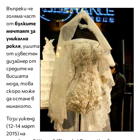
Въпреки че
голяма част
от
булките
мечтаят за
уникална
рокля
, ушита
от известен
дизайнер от
средите на
висшата
мода, това
скоро може
да остане в
миналото.
Този уикенд
(12-14 март
2015) на