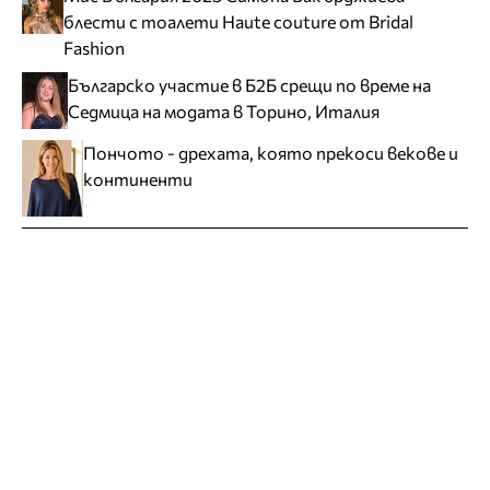
блести с тоалети Haute couture от Bridal
Fashion
Българско участие в Б2Б срещи по време на
Седмица на модата в Торино, Италия
Пончото - дрехата, която прекоси векове и
континенти