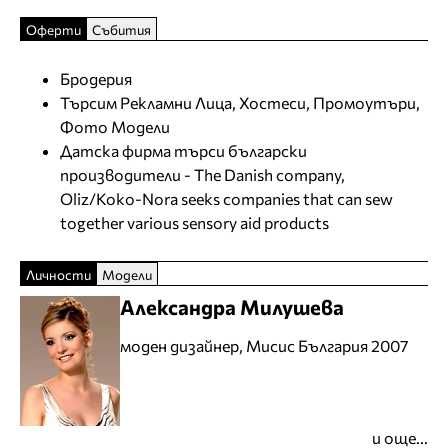
Оферти
Събития
Бродерия
Търсим Рекламни Лица, Хостеси, Промоутъри,
Фото Модели
Датска фирма търси български
производители - The Danish company,
Oliz/Koko-Nora seeks companies that can sew
together various sensory aid products
Личности
Модели
Александра Милушева
моден дизайнер, Мисис България 2007
и още...