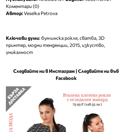
Коментари (0)
Автор:
Veselka Petrova
Ключови думи
:
булчинска рокля
,
сватба
,
3D
принтер
,
модни тенденции
,
2015
,
изкуство
,
уникалност
Следвайте ни в Инстаграм
|
Следвайте ни във
Facebook