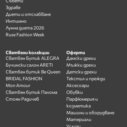
Съвети
Здраве
Диети и отслабване
Интимно
Лунна диета 2026
Ruse Fashion Week
Сватбени колекции
Оферти
Сватбен Бутик ALEGRA
Дамски дрехи
Бучински салон ARETI
Мъжки дрехи
Сватбен бутик Be Queen
Детски дрехи
BRIDAL FASHION
Текстил и прежди
Mon Amour
Аксесоари
Сватбен бутик Палома
Обувки
Стоян Радичев
Парфюмерия и
козметика
Машини и оборудване
Материали
Услуги