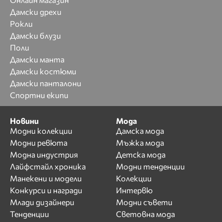
Дамски дрехи
Рокли
Дамски блузи
Поли
Дамски манта
Дамски костюми
Дамски панталони
Спортни екипи
Новини
Мода
Модни колекции
Дамска мода
Модни ревюта
Мъжка мода
Модна индустрия
Детска мода
Лайфстайл хроника
Модни тенденции
Манекени и модели
Колекции
Конкурси и награди
Интервю
Млади дизайнери
Модни съвети
Тенденции
Световна мода