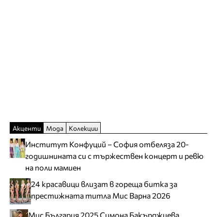
Акценти
Мода
Колекции
Институт Конфуций – София отбеляза 20-
годишнината си с тържествен концерт и ревю
на поли мамиен
24 красавици влизат в гореща битка за
престижната титла Мис Варна 2026
Мис България 2025 Симона Бакърджиева