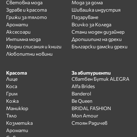
Световна мода
Мода за дома
Здраве и красота
Шивашка индустрия
Грижи за тялото
Пазаруване
Аромати
Всичко за Коледа
Аксесоари
Стани моден дизайнер
Интимна мода
Дропшипинг на дрехи
Модни списания и книги
Български дамски дрехи
Любопитни новини
Красота
За абитуриенти
Лице
Сватбен Бутик ALEGRA
Коса
Alfa Brides
Грим
Banderol
Кожа
Be Queen
Маникюр
BRIDAL FASHION
Тяло
Mon Amour
Козметика
Стоян Радичев
Аромати