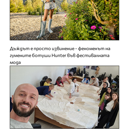
Дъждът е просто извинение - феноменът на
гумените ботуши Hunter във фестивалната
мода