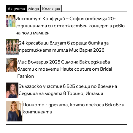
Акценти
Мода
Колекции
Институт Конфуций – София отбеляза 20-
годишнината си с тържествен концерт и ревю
на поли мамиен
24 красавици влизат в гореща битка за
престижната титла Мис Варна 2026
Мис България 2025 Симона Бакърджиева
блести с тоалети Haute couture от Bridal
Fashion
Българско участие в Б2Б срещи по време на
Седмица на модата в Торино, Италия
Пончото - дрехата, която прекоси векове и
континенти