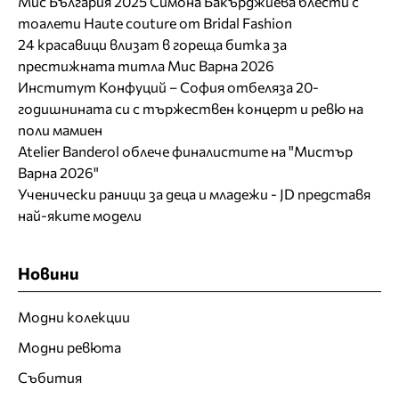
Мис България 2025 Симона Бакърджиева блести с
тоалети Haute couture от Bridal Fashion
24 красавици влизат в гореща битка за
престижната титла Мис Варна 2026
Институт Конфуций – София отбеляза 20-
годишнината си с тържествен концерт и ревю на
поли мамиен
Atelier Banderol облече финалистите на "Мистър
Варна 2026"
Ученически раници за деца и младежи - JD представя
най-яките модели
Новини
Модни колекции
Модни ревюта
Събития