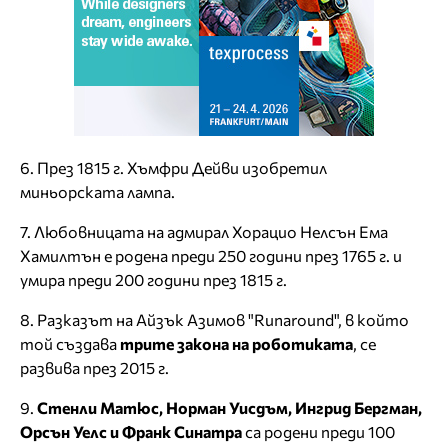
6. През 1815 г. Хъмфри Дейви изобретил
миньорската лампа.
7. Любовницата на адмирал Хорацио Нелсън Ема
Хамилтън е родена преди 250 години през 1765 г. и
умира преди 200 години през 1815 г.
8. Разказът на Айзък Азимов "Runaround", в който
той създава
трите закона на роботиката
, се
развива през 2015 г.
9.
Стенли Матюс, Норман Уисдъм, Ингрид Бергман,
Орсън Уелс и Франк Синатра
са родени преди 100