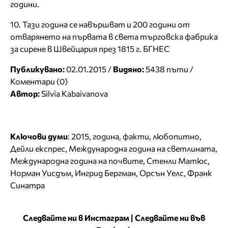
години.
10. Тази година се навършват и 200 години от
отварянето на първата в света търговска фабрика
за сирене в Швейцария през 1815 г. БГНЕС
Публикувано:
02.01.2015 /
Видяно:
5438 пъти /
Коментари (0)
Автор:
Silvia Kabaivanova
Ключови думи
:
2015
,
година
,
факти
,
любопитно
,
Дейли експрес
,
Международна година на светлината
,
Международна година на почвите
,
Стенли Матюс
,
Норман Уисдъм
,
Ингрид Бергман
,
Орсън Уелс
,
Франк
Синатра
Следвайте ни в Инстаграм
|
Следвайте ни във