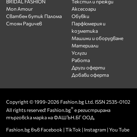
BRIDAL FASHION
Текстил и прежди
Mon Amour
Аксесоари
Сватбен бутик Палома
Обувки
Стоян Радичев
Парфюмерия и
козметика
Машини и оборудване
Материали
Услуги
Работа
Други оферти
Добави оферта
Copyright © 1999-2026 Fashion.bg Ltd. ISSN 2535-0102
®
All rights reserved! Fashion.bg
е регистрирана
търговска марка на ФАШЪН.БГ ООД.
Fashion.bg във
Facebook
|
TikTok
|
Instagram
|
You Tube