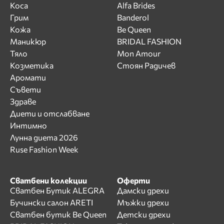
Коса
Alfa Brides
Грим
Banderol
Кожа
Be Queen
Маникюр
BRIDAL FASHION
Тяло
Mon Amour
Козметика
Стоян Радичев
Аромати
Съвети
Здраве
Диети и отслабване
Интимно
Лунна диета 2026
Ruse Fashion Week
Сватбени колекции
Оферти
Сватбен Бутик ALEGRA
Дамски дрехи
Бучински салон ARETI
Мъжки дрехи
Сватбен бутик Be Queen
Детски дрехи