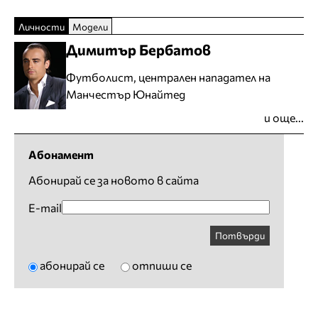
Личности
Модели
Димитър Бербатов
Футболист, централен нападател на
Манчестър Юнайтед
и още...
Абонамент
Абонирай се за новото в сайта
E-mail
Потвърди
абонирай се
отпиши се