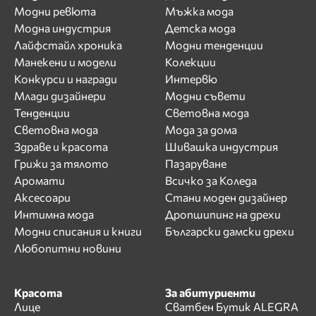
Модни ревюта
Мъжка мода
Модна индустрия
Детска мода
Лайфстайл хроника
Модни тенденции
Манекени и модели
Колекции
Конкурси и награди
Интервю
Млади дизайнери
Модни съвети
Тенденции
Световна мода
Световна мода
Мода за дома
Здраве и красота
Шивашка индустрия
Грижи за тялото
Пазаруване
Аромати
Всичко за Коледа
Аксесоари
Стани моден дизайнер
Интимна мода
Дропшипинг на дрехи
Модни списания и книги
Български дамски дрехи
Любопитни новини
Красота
За абитуриенти
Лице
Сватбен Бутик ALEGRA