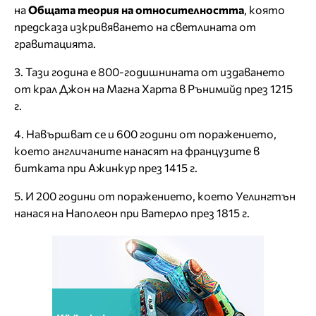
на
Общата теория на относителността
, която
предсказа изкривяването на светлината от
гравитацията.
3. Тази година е 800-годишнината от издаването
от крал Джон на Магна Харта в Рънимийд през 1215
г.
4. Навършват се и 600 години от поражението,
което англичаните нанасят на французите в
битката при Ажинкур през 1415 г.
5. И 200 години от поражението, което Уелингтън
нанася на Наполеон при Ватерло през 1815 г.