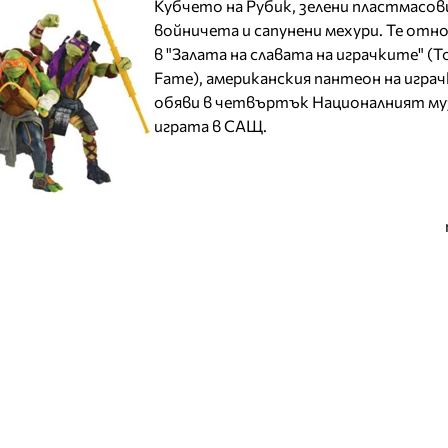
Кубчето на Рубик, зелени пластмасов
войничета и сапунени мехури. Те отн
в "Залата на славата на играчките" (To
Fame), американския пантеон на игра
обяви в четвъртък Националният му
играта в САЩ.