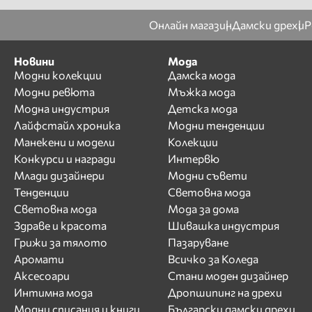
Онлайн магазин
Дамски дрехи
Р
Новини
Мода
Модни колекции
Дамска мода
Модни ревюта
Мъжка мода
Модна индустрия
Детска мода
Лайфстайл хроника
Модни тенденции
Манекени и модели
Колекции
Конкурси и награди
Интервю
Млади дизайнери
Модни съвети
Тенденции
Световна мода
Световна мода
Мода за дома
Здраве и красота
Шивашка индустрия
Грижи за тялото
Пазаруване
Аромати
Всичко за Коледа
Аксесоари
Стани моден дизайнер
Интимна мода
Дропшипинг на дрехи
Модни списания и книги
Български дамски дрехи