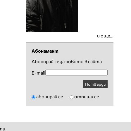
и още...
Абонамент
Абонирай се за новото в сайта
E-mail
Потвърди
абонирай се
отпиши се
ти