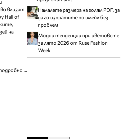
и
ово влизат
Намалете размера на голям PDF, за
y Hall of
да го изпратите по имейл без
чките,
проблем
зей на
Модни тенденции при цветовете
за лято 2026 от Ruse Fashion
Week
подробно ...