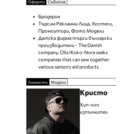
Оферти
Събития
Бродерия
Търсим Рекламни Лица, Хостеси,
Промоутъри, Фото Модели
Датска фирма търси български
производители - The Danish
company, Oliz/Koko-Nora seeks
companies that can sew together
various sensory aid products
Личности
Модели
Кристо
Хип-хоп
изпълнител