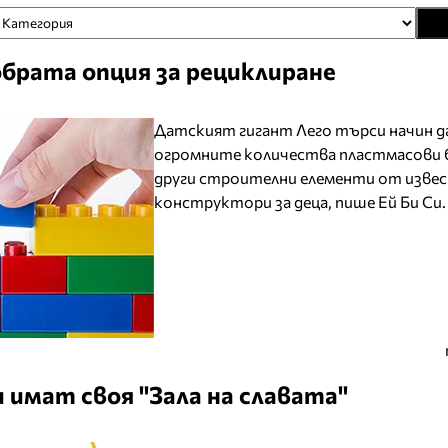
брата опция за рециклиране
Датският гигант Лего търси начин д
огромните количества пластмасови 
други строителни елементи от изве
конструктори за деца, пише Ей Би Си.
 имат своя "Зала на славата"