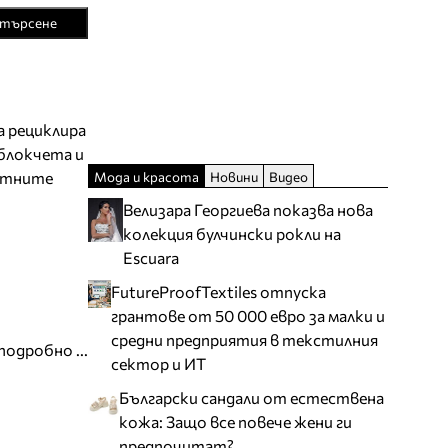
търсене
а рециклира
блокчета и
Мода и красота
Новини
Видео
стните
Велизара Георгиева показва нова
колекция булчински рокли на
Escuara
FutureProofTextiles отпуска
грантове от 50 000 евро за малки и
средни предприятия в текстилния
подробно ...
сектор и ИТ
Български сандали от естествена
кожа: Защо все повече жени ги
предпочитат?