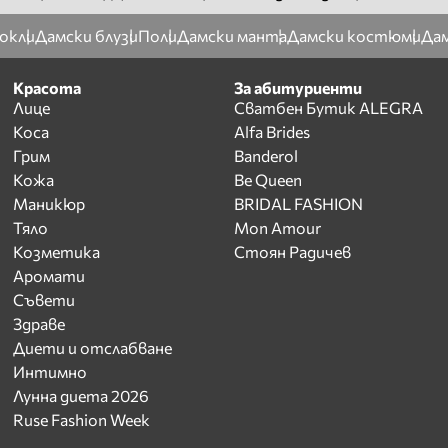
окли
Дамски блузи
Поли
Дамски манта
Дамски костюми
Дам
Красота
За абитуриенти
Лице
Сватбен Бутик ALEGRA
Коса
Alfa Brides
Грим
Banderol
Кожа
Be Queen
Маникюр
BRIDAL FASHION
Тяло
Mon Amour
Козметика
Стоян Радичев
Аромати
Съвети
Здраве
Диети и отслабване
Интимно
Лунна диета 2026
Ruse Fashion Week