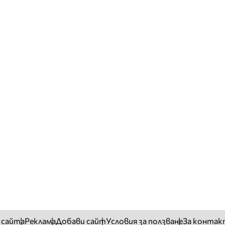
 сайта
Реклама
Добави сайт
Условия за ползване
За контак