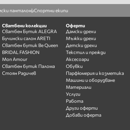
ски панталони
Спортни екипи
Сватбени колекции
Оферти
Сватбен Бутик ALEGRA
Дамски дрехи
Бучински салон ARETI
Мъжки дрехи
Сватбен бутик Be Queen
Детски дрехи
BRIDAL FASHION
Текстил и прежди
Mon Amour
Аксесоари
Сватбен бутик Палома
Обувки
Стоян Радичев
Парфюмерия и козметика
Машини и оборудване
Материали
Услуги
Работа
Други оферти
Добави оферта