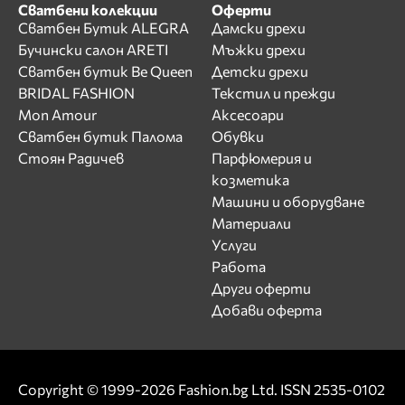
Сватбени колекции
Оферти
Сватбен Бутик ALEGRA
Дамски дрехи
Бучински салон ARETI
Мъжки дрехи
Сватбен бутик Be Queen
Детски дрехи
BRIDAL FASHION
Текстил и прежди
Mon Amour
Аксесоари
Сватбен бутик Палома
Обувки
Стоян Радичев
Парфюмерия и
козметика
Машини и оборудване
Материали
Услуги
Работа
Други оферти
Добави оферта
Copyright © 1999-2026 Fashion.bg Ltd. ISSN 2535-0102