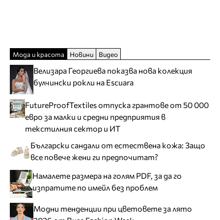
Мода и красота
Новини
Видео
Велизара Георгиева показва нова колекция
булчински рокли на Escuara
FutureProofTextiles отпуска грантове от 50 000
евро за малки и средни предприятия в
текстилния сектор и ИТ
Български сандали от естествена кожа: Защо
все повече жени ги предпочитат?
Намалете размера на голям PDF, за да го
изпратите по имейл без проблем
Модни тенденции при цветовете за лято