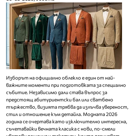
Изборът на официално облекло е един от най-
важните моменти при подготовката за специално
събитие. Независимо дали става въпрос за
предстоящ абитуриентски бал или сватбено
тържество, визията трябва да излъчва увереност,
стил и отношение към детайла. Модната 2026
година се очертава като изключително интересна,
съчетавайки вечната класика с нови, по-смели
цветови решения и текстури, които разчупват