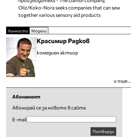
производители - The Danish company,
Oliz/Koko-Nora seeks companies that can sew
together various sensory aid products
Личности
Модели
Красимир Радков
комедиен актьор
и още...
Абонамент
Абонирай се за новото в сайта
E-mail
Потвърди