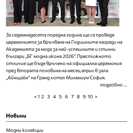
За седемнадесета поредна година ще се проведе
церемонията за връчване на Годишните награди на
Академията за мода за най-успешните и стилни
българи „БГ модна икона 2026”. Престижното
отличие ще бъде връчено на официална церемония
през втората половина на месец април в зала
„Айнщайн“ на Гранд хотел Милениум София.
подробно ...
< 1
2
3
4
5
6
7
8
9
10
>
Новини
Модни колекции