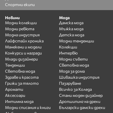
Спортни екипи
Новини
Мода
Модни колекции
Дамска мода
Модни ревюта
Мъжка мода
Модна индустрия
Детска мода
Лайфстайл хроника
Модни тенденции
Манекени и модели
Колекции
Конкурси и награди
Интервю
Млади дизайнери
Модни съвети
Тенденции
Световна мода
Световна мода
Мода за дома
Здраве и красота
Шивашка индустрия
Грижи за тялото
Пазаруване
Аромати
Всичко за Коледа
Аксесоари
Стани моден дизайнер
Интимна мода
Дропшипинг на дрехи
Модни списания и книги
Български дамски дрехи