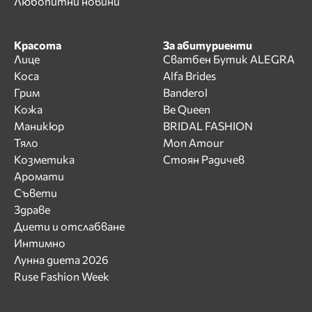
Любопитни новини
Красота
За абитуриенти
Лице
Сватбен Бутик ALEGRA
Коса
Alfa Brides
Грим
Banderol
Кожа
Be Queen
Маникюр
BRIDAL FASHION
Тяло
Mon Amour
Козметика
Стоян Радичев
Аромати
Съвети
Здраве
Диети и отслабване
Интимно
Лунна диета 2026
Ruse Fashion Week