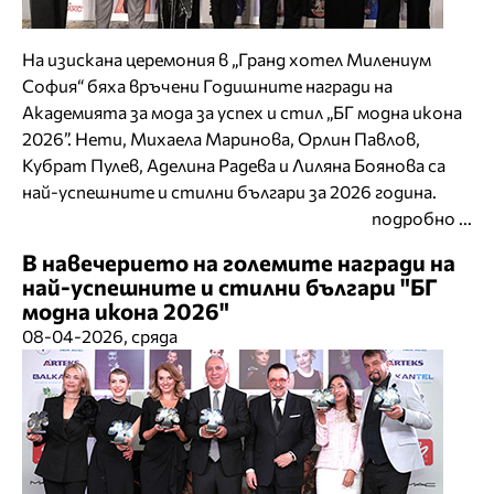
На изискана церемония в „Гранд хотел Милениум
София“ бяха връчени Годишните награди на
Академията за мода за успех и стил „БГ модна икона
2026”. Нети, Михаела Маринова, Орлин Павлов,
Кубрат Пулев, Аделина Радева и Лиляна Боянова са
най-успешните и стилни българи за 2026 година.
подробно ...
В навечерието на големите награди на
най-успешните и стилни българи "БГ
модна икона 2026"
08-04-2026, сряда