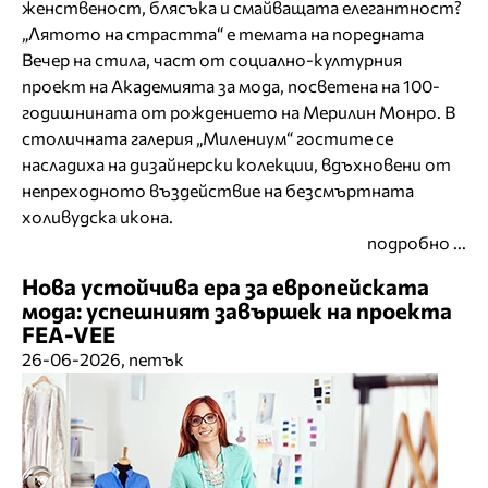
женственост, блясъка и смайващата елегантност?
„Лятото на страстта“ е темата на поредната
Вечер на стила, част от социално-културния
проект на Академията за мода, посветена на 100-
годишнината от рождението на Мерилин Монро. В
столичната галерия „Милениум“ гостите се
насладиха на дизайнерски колекции, вдъхновени от
непреходното въздействие на безсмъртната
холивудска икона.
подробно ...
Нова устойчива ера за европейската
мода: успешният завършек на проекта
FEA-VEE
26-06-2026, петък