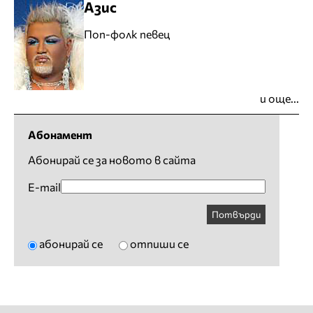
Азис
Поп-фолк певец
и още...
Абонамент
Абонирай се за новото в сайта
E-mail
Потвърди
абонирай се
отпиши се