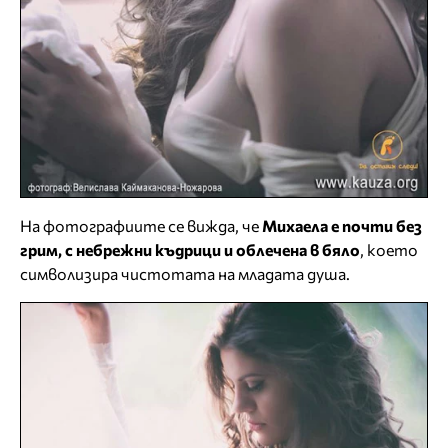
На фотографиите се вижда, че
Михаела е почти без
грим, с небрежни къдрици и облечена в бяло
, което
символизира чистотата на младата душа.