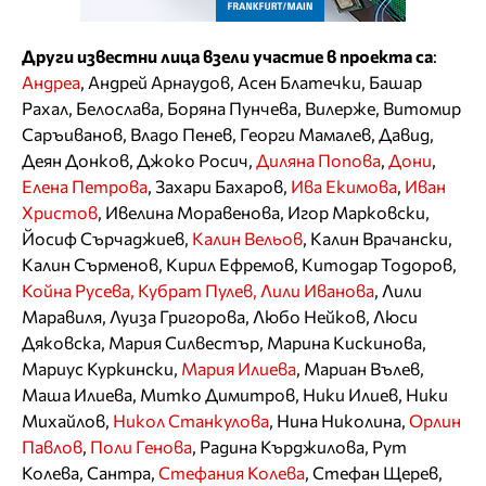
Други известни лица взели участие в проекта са
:
Андреа
, Андрей Арнаудов, Асен Блатечки, Башар
Рахал, Белослава, Боряна Пунчева, Вилерже, Витомир
Саръиванов, Владо Пенев, Георги Мамалев, Давид,
Деян Донков, Джоко Росич,
Диляна Попова
,
Дони
,
Елена Петрова
, Захари Бахаров,
Ива Екимова
,
Иван
Христов
, Ивелина Моравенова, Игор Марковски,
Йосиф Сърчаджиев,
Калин Вельов
, Калин Врачански,
Калин Сърменов, Кирил Ефремов, Китодар Тодоров,
Койна Русева, Кубрат Пулев,
Лили Иванова
, Лили
Маравиля, Луиза Григорова, Любо Нейков, Люси
Дяковска, Мария Силвестър, Марина Кискинова,
Мариус Куркински,
Мария Илиева
, Мариан Вълев,
Маша Илиева, Митко Димитров, Ники Илиев, Ники
Михайлов,
Никол Станкулова
, Нина Николина,
Орлин
Павлов
,
Поли Генова
, Радина Кърджилова, Рут
Колева, Сантра,
Стефания Колева
, Стефан Щерев,