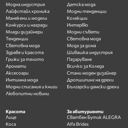
Модна индустрия
Детска мода
Лайфстайл хроника
Модни тенденции
Манекени и модели
Колекции
Конкурси и награди
Интервю
Млади дизайнери
Модни съвети
Тенденции
Световна мода
Световна мода
Мода за дома
Здраве и красота
Шивашка индустрия
Грижи за тялото
Пазаруване
Аромати
Всичко за Коледа
Аксесоари
Стани моден дизайнер
Интимна мода
Дропшипинг на дрехи
Модни списания и книги
Български дамски дрехи
Любопитни новини
Красота
За абитуриенти
Лице
Сватбен Бутик ALEGRA
Коса
Alfa Brides