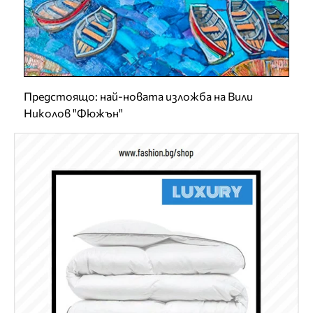
Предстоящо: най-новата изложба на Вили
Николов "Фюжън"