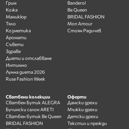
Грим
Banderol
Кожа
Be Queen
Маникюр
BRIDAL FASHION
Тяло
Mon Amour
Козметика
Стоян Радичев
Аромати
Съвети
Здраве
Диети и отслабване
Интимно
Лунна диета 2026
Ruse Fashion Week
Сватбени колекции
Оферти
Сватбен Бутик ALEGRA
Дамски дрехи
Бучински салон ARETI
Мъжки дрехи
Сватбен бутик Be Queen
Детски дрехи
BRIDAL FASHION
Текстил и прежди