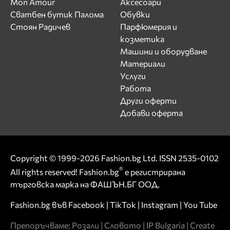
Mon Amour
Аксесоари
Сватбен бутик Палома
Обувки
Стоян Радичев
Парфюмерия и
козметика
Машини и оборудване
Материали
Услуги
Работа
Други оферти
Добави оферта
Copyright © 1999-2026 Fashion.bg Ltd. ISSN 2535-0102
®
All rights reserved! Fashion.bg
е регистрирана
търговска марка на ФАШЪН.БГ ООД.
Fashion.bg във
Facebook
|
TikTok
|
Instagram
|
You Tube
Препоръчваме:
Розали
|
Словото
|
IP Bulgaria
|
Create