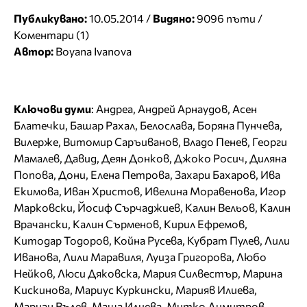
Публикувано:
10.05.2014 /
Видяно:
9096 пъти /
Коментари (1)
Автор:
Boyana Ivanova
Ключови думи
:
Андреа
,
Андрей Арнаудов
,
Асен
Блатечки
,
Башар Рахал
,
Белослава
,
Боряна Пунчева
,
Вилерже
,
Витомир Саръиванов
,
Владо Пенев
,
Георги
Мамалев
,
Давид
,
Деян Донков
,
Джоко Росич
,
Диляна
Попова
,
Дони
,
Елена Петрова
,
Захари Бахаров
,
Ива
Екимова
,
Иван Христов
,
Ивелина Моравенова
,
Игор
Марковски
,
Йосиф Сърчаджиев
,
Калин Вельов
,
Калин
Врачански
,
Калин Сърменов
,
Кирил Ефремов
,
Китодар Тодоров
,
Койна Русева
,
Кубрат Пулев
,
Лили
Иванова
,
Лили Маравиля
,
Луиза Григорова
,
Любо
Нейков
,
Люси Дяковска
,
Мария Силвестър
,
Марина
Кискинова
,
Мариус Куркински
,
Марияв Илиева
,
Мариан Вълев
,
Маша Илиева
,
Митко Димитров
,