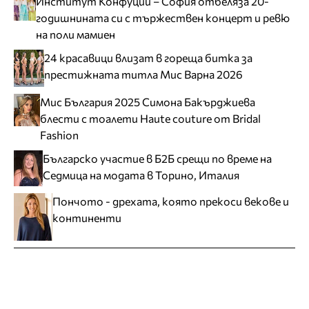
Институт Конфуций – София отбеляза 20-
годишнината си с тържествен концерт и ревю
на поли мамиен
24 красавици влизат в гореща битка за
престижната титла Мис Варна 2026
Мис България 2025 Симона Бакърджиева
блести с тоалети Haute couture от Bridal
Fashion
Българско участие в Б2Б срещи по време на
Седмица на модата в Торино, Италия
Пончото - дрехата, която прекоси векове и
континенти