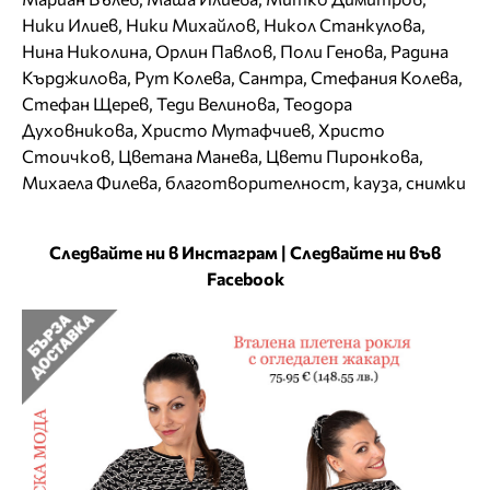
Ники Илиев
,
Ники Михайлов
,
Никол Станкулова
,
Нина Николина
,
Орлин Павлов
,
Поли Генова
,
Радина
Кърджилова
,
Рут Колева
,
Сантра
,
Стефания Колева
,
Стефан Щерев
,
Теди Велинова
,
Теодора
Духовникова
,
Христо Мутафчиев
,
Христо
Стоичков
,
Цветана Манева
,
Цвети Пиронкова
,
Михаела Филева
,
благотворителност
,
кауза
,
снимки
Следвайте ни в Инстаграм
|
Следвайте ни във
Facebook