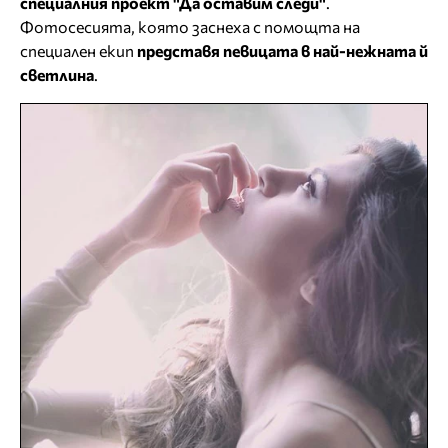
специалния проект "Да оставим следи"
.
Фотосесията, която заснеха с помощта на
специален екип
представя певицата в най-нежната й
светлина
.