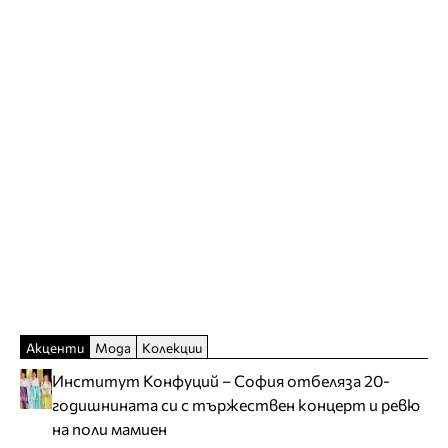
Акценти
Мода
Колекции
Институт Конфуций – София отбеляза 20-
годишнината си с тържествен концерт и ревю
на поли мамиен