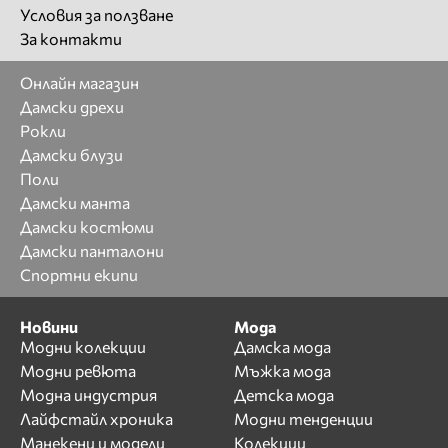
Условия за ползване
За контакти
Онлайн магазин
Дамски дрехи
Рокли
Дамски блузи
Поли
Дамски манта
Дамски костюми
Дамски панталони
Спортни екипи
Новини
Мода
Модни колекции
Дамска мода
Модни ревюта
Мъжка мода
Модна индустрия
Детска мода
Лайфстайл хроника
Модни тенденции
Манекени и модели
Колекции