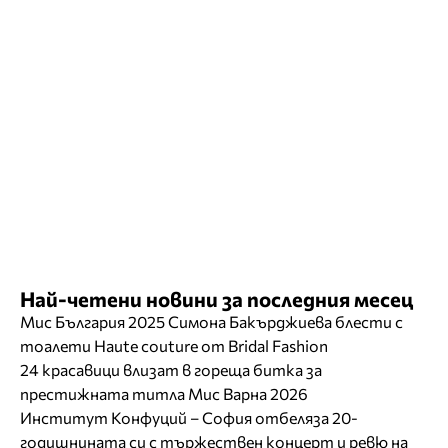
Най-четени новини за последния месец
Мис България 2025 Симона Бакърджиева блести с
тоалети Haute couture от Bridal Fashion
24 красавици влизат в гореща битка за
престижната титла Мис Варна 2026
Институт Конфуций – София отбеляза 20-
годишнината си с тържествен концерт и ревю на