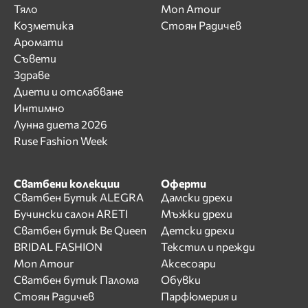
Тяло
Mon Amour
Козметика
Стоян Радичев
Аромати
Съвети
Здраве
Диети и отслабване
Интимно
Лунна диета 2026
Ruse Fashion Week
Сватбени колекции
Оферти
Сватбен Бутик ALEGRA
Дамски дрехи
Бучински салон ARETI
Мъжки дрехи
Сватбен бутик Be Queen
Детски дрехи
BRIDAL FASHION
Текстил и прежди
Mon Amour
Аксесоари
Сватбен бутик Палома
Обувки
Стоян Радичев
Парфюмерия и