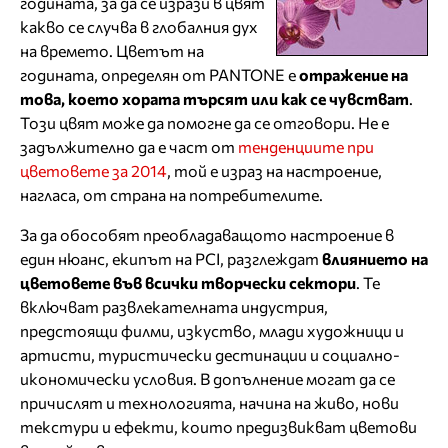
годината, за да се изрази в цвят
какво се случва в глобалния дух
на времето. Цветът на
годината, определян от PANTONE е
отражение на
това, което хората търсят или как се чувстват
.
Този цвят може да помогне да се отговори. Не е
задължително да е част от
тенденциите при
цветовете за 2014
, той е израз на настроение,
нагласа, от страна на потребителите.
За да обособят преобладаващото настроение в
един нюанс, екипът на PCI, разглеждат
влиянието на
цветовете във всички творчески сектори
. Те
включват развлекателната индустрия,
предстоящи филми, изкуство, млади художници и
артисти, туристически дестинации и социално-
икономически условия. В допълнение могат да се
причислят и технологията, начина на живо, нови
текстури и ефекти, които предизвикват цветови