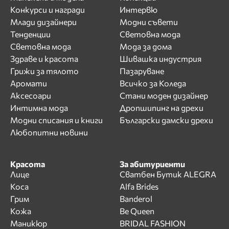
Конкурси и награди
Интервю
Млади дизайнери
Модни съвети
Тенденции
Световна мода
Световна мода
Мода за дома
Здраве и красота
Шивашка индустрия
Грижи за тялото
Пазаруване
Аромати
Всичко за Коледа
Аксесоари
Стани моден дизайнер
Интимна мода
Дропшипинг на дрехи
Модни списания и книги
Български дамски дрехи
Любопитни новини
Красота
За абитуриенти
Лице
Сватбен Бутик ALEGRA
Коса
Alfa Brides
Грим
Banderol
Кожа
Be Queen
Маникюр
BRIDAL FASHION