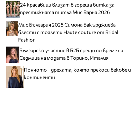
24 красавици влизат в гореща битка за
престижната титла Мис Варна 2026
Мис България 2025 Симона Бакърджиева
блести с тоалети Haute couture от Bridal
Fashion
Българско участие в Б2Б срещи по време на
Седмица на модата в Торино, Италия
Пончото - дрехата, която прекоси векове и
континенти