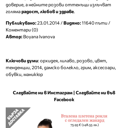
доверие, а нейните розови оттенъци излъчват
голяма
радост, любов и здраве
.
Публикувано:
23.01.2014 /
Видяно:
11640 пъти /
Коментари (0)
Автор:
Boyana Ivanova
Ключови думи
:
орхидея
,
лилаво
,
розово
,
цвят
,
тенденции
,
2014
,
дамско болекло
,
грим
,
аксесоари
,
обувки
,
маникюр
Следвайте ни в Инстаграм
|
Следвайте ни във
Facebook