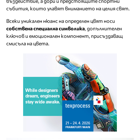
въздействие, а дори и предстоящите спортни
събития, които улавят вниманието на целия свят.
Всеки уникален нюанс на определен цвят носи
собствена специална символика
, допълнителен
ключов и емоционален компонент, присъздаващ
смисъла на цвета.