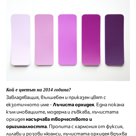
Кой е цветът на 2014 година?
Завладяващия, вълшебен и приказен цвят с
екзотичното име -
Лъчиста орхидея
. Една покана
към иновациите, модерна и гъвкава, лъчистата
орхидея
насърчава творчеството и
оригиналността
. Пропита с хармония от фуксия,
лилави и розови нюанси, лъчистата орхидея вдъхва