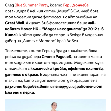
След
Blue Summer Party
, което
Гери Дончева
организира в нейния хотел „Мида” в Слънчев бряг,
топ моделът засне фотосесия с автомобили на
Great Wall
. Акцент във фотосесията беше
най-
новият Hover H6 – “Модел на годината” за 2012 г. в
Китай
, който започва да се произвежда в модерния
завод на „Литекс Моторс” край Ловеч.
Тоалетите, които Гери избра за снимките, бяха
рокли на дизайнера
Стоян Радичев
, на чиято марка
топ моделът е лице от три години. Моделите му се
отличават с
класически кройки, ефектни платове,
дантели и окраси
. В горната част те акцентират на
талията, като са допълнени от декорациите на
различни видове цветя и пеперуди, изработени от
камъни и перли
.