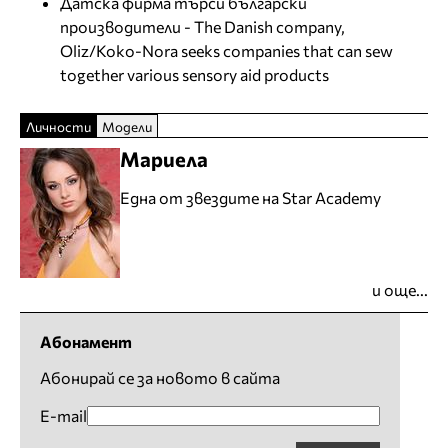
Датска фирма търси български
производители - The Danish company,
Oliz/Koko-Nora seeks companies that can sew
together various sensory aid products
Личности
Модели
Мариела
Една от звездите на Star Academy
и още...
Абонамент
Абонирай се за новото в сайта
E-mail