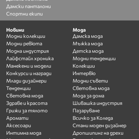
Дамски панталони
Спортни екипи
Новини
Мода
Модни колекции
Дамска мода
Модни ревюта
Мъжка мода
Модна индустрия
Детска мода
Лайфстайл хроника
Модни тенденции
Манекени и модели
Колекции
Конкурси и награди
Интервю
Млади дизайнери
Модни съвети
Тенденции
Световна мода
Световна мода
Мода за дома
Здраве и красота
Шивашка индустрия
Грижи за тялото
Пазаруване
Аромати
Всичко за Коледа
Аксесоари
Стани моден дизайнер
Интимна мода
Дропшипинг на дрехи