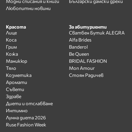
Модни списания и книги
Български дамски дрехи
Любопитни новини
Красота
За абитуриенти
Лице
Сватбен Бутик ALEGRA
Коса
Alfa Brides
Грим
Banderol
Кожа
Be Queen
Маникюр
BRIDAL FASHION
Тяло
Mon Amour
Козметика
Стоян Радичев
Аромати
Съвети
Здраве
Диети и отслабване
Интимно
Лунна диета 2026
Ruse Fashion Week