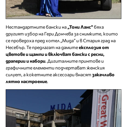
Нестандартните бански на
„Тони Ланс”
бяха
другият избор на Гери Дончева за снимките, които
се проведоха пред хотел „Мида” и в Стария град на
Несебър. Те предлагат на дамите
експлозия от
цветове и щампи и включват бански с ресни,
драперии и набори
. Дигиталните принтове и
графичните елементи подчертават женския
силует, а кокетните аксесоари внасят
закачливо
лятно настроение
.