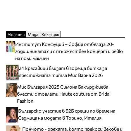
Акценти
Мода
Колекции
Институт Конфуций – София отбеляза 20-
годишнината си с тържествен концерт и ревю
на поли мамиен
24 красавици влизат в гореща битка за
престижната титла Мис Варна 2026
Мис България 2025 Симона Бакърджиева
блести с тоалети Haute couture от Bridal
Fashion
Българско участие в Б2Б срещи по време на
Седмица на модата в Торино, Италия
Пончото - дрехата, която прекоси векове и