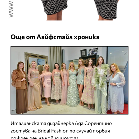
Още от Лайфстайл хроника
Италианската дизайнерка Ада Сорентино
гостува на Bridal Fashion по случай първия
рожден ден на новия шоурум