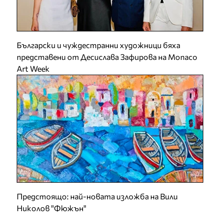
Български и чуждестранни художници бяха
представени от Десислава Зафирова на Monaco
Art Week
Предстоящо: най-новата изложба на Вили
Николов "Фюжън"