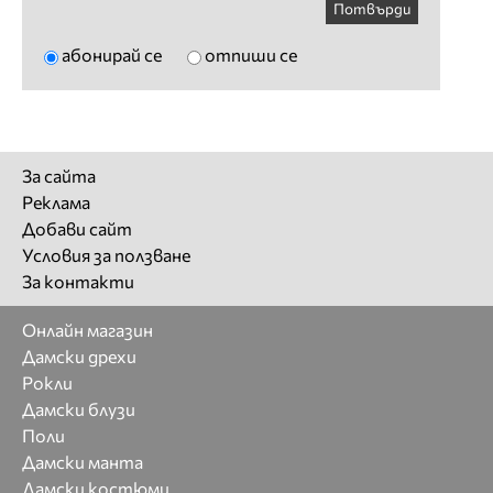
Потвърди
абонирай се
отпиши се
За сайта
Реклама
Добави сайт
Условия за ползване
За контакти
Онлайн магазин
Дамски дрехи
Рокли
Дамски блузи
Поли
Дамски манта
Дамски костюми