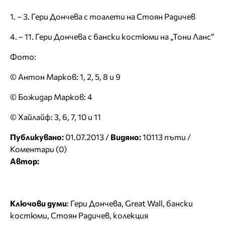
1. – 3. Гери Дончева с тоалети на Стоян Радичев
4. – 11. Гери Дончева с бански костюми на „Тони Ланс”
Фото:
© Антон Марков: 1, 2, 5, 8 и 9
© Божидар Марков: 4
© Хайлайф: 3, 6, 7, 10 и 11
Публикувано:
01.07.2013 /
Видяно:
10113 пъти /
Коментари (0)
Автор:
Ключови думи
:
Гери Дончева
,
Great Wall
,
бански
костюми
,
Стоян Радичев
,
колекция