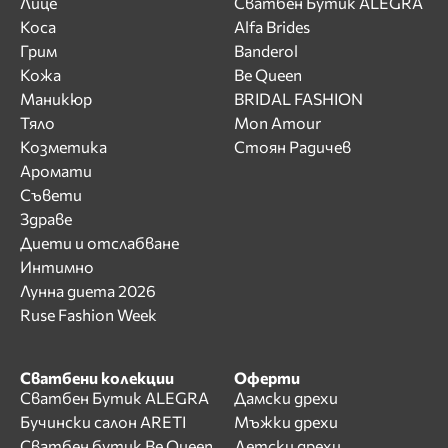
Лице
Сватбен Бутик ALEGRA
Коса
Alfa Brides
Грим
Banderol
Кожа
Be Queen
Маникюр
BRIDAL FASHION
Тяло
Mon Amour
Козметика
Стоян Радичев
Аромати
Съвети
Здраве
Диети и отслабване
Интимно
Лунна диета 2026
Ruse Fashion Week
Сватбени колекции
Оферти
Сватбен Бутик ALEGRA
Дамски дрехи
Бучински салон ARETI
Мъжки дрехи
Сватбен бутик Be Queen
Детски дрехи