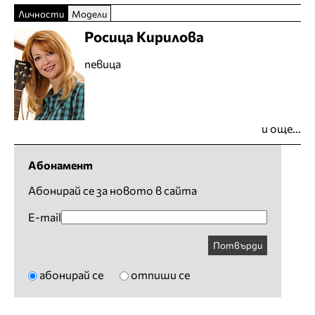
Личности
Модели
Росица Кирилова
певица
и още...
Абонамент
Абонирай се за новото в сайта
E-mail
Потвърди
абонирай се
отпиши се