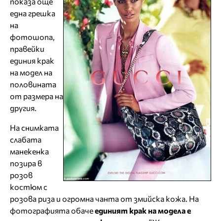
показа още
една грешка
на
фотошопа,
правейки
единия крак
на модел на
половината
от размера на
другия.
На снимката
слабата
манекенка
позира в
розов
костюм с
розова риза и огромна чанта от змийска кожа. На
фотографията обаче
единият крак на модела е