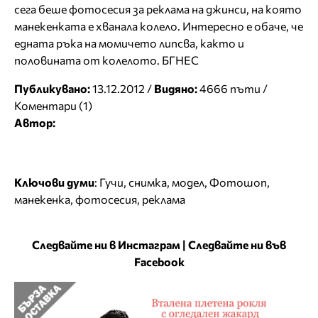
сега беше фотосесия за реклама на джинси, на която
манекенката е хванала колело. Интересно е обаче, че
едната ръка на момичето липсва, както и
половината от колелото. БГНЕС
Публикувано:
13.12.2012 /
Видяно:
4666 пъти /
Коментари (1)
Автор:
Ключови думи
:
Гучи
,
снимка
,
модел
,
Фотошоп
,
манекенка
,
фотосесия
,
реклама
Следвайте ни в Инстаграм
|
Следвайте ни във
Facebook