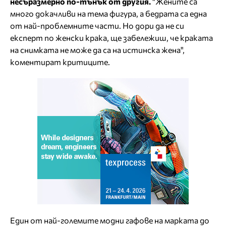
несъразмерно по-тънък от другия.
"Жените са
много докачливи на тема фигура, а бедрата са една
от най-проблемните части. Но дори да не си
експерт по женски крака, ще забележиш, че краката
на снимката не може да са на истинска жена",
коментират критиците.
Един от най-големите модни гафове на марката до