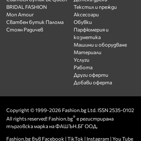
BRIDAL FASHION
Текстил и прежди
Mon Amour
Аксесоари
Сватбен бутик Палома
Обувки
Стоян Радичев
Парфюмерия и
козметика
Машини и оборудване
Материали
Услуги
Работа
Други оферти
Добави оферта
Copyright © 1999-2026 Fashion.bg Ltd. ISSN 2535-0102
®
All rights reserved! Fashion.bg
е регистрирана
търговска марка на ФАШЪН.БГ ООД.
Fashion.bg във
Facebook
|
TikTok
|
Instagram
|
You Tube