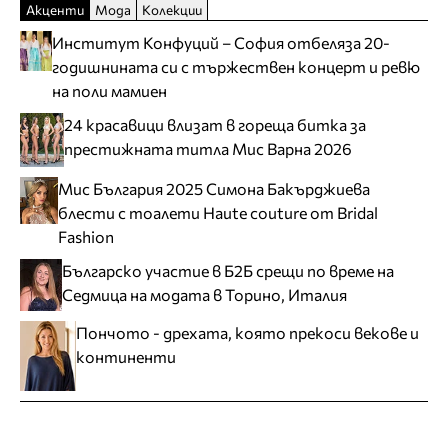
Акценти
Мода
Колекции
Институт Конфуций – София отбеляза 20-
годишнината си с тържествен концерт и ревю
на поли мамиен
24 красавици влизат в гореща битка за
престижната титла Мис Варна 2026
Мис България 2025 Симона Бакърджиева
блести с тоалети Haute couture от Bridal
Fashion
Българско участие в Б2Б срещи по време на
Седмица на модата в Торино, Италия
Пончото - дрехата, която прекоси векове и
континенти