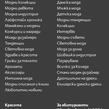
Модни колекции
Дамска мода
Модни ревюта
Мъжка мода
Модна индустрия
Детска мода
Лайфстайл хроника
Модни тенденции
Манекени и модели
Колекции
Конкурси и награди
Интервю
Млади дизайнери
Модни съвети
Тенденции
Световна мода
Световна мода
Мода за дома
Здраве и красота
Шивашка индустрия
Грижи за тялото
Пазаруване
Аромати
Всичко за Коледа
Аксесоари
Стани моден дизайнер
Интимна мода
Дропшипинг на дрехи
Модни списания и книги
Български дамски дрехи
Любопитни новини
Красота
За абитуриенти