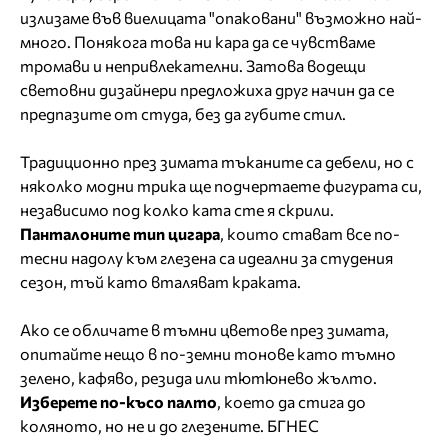
излизаме във виелицата "опаковани" възможно най-
много. Понякога това ни кара да се чувстваме
тромави и непривлекателни. Затова водещи
световни дизайнери предложиха друг начин да се
предпазите от студа, без да губите стил.
Традиционно през зимата тъканите са дебели, но с
няколко модни трика ще подчертаете фигурата си,
независимо под колко ката сте я скрили.
Панталоните тип цигара
, които стават все по-
тесни надолу към глезена са идеални за студения
сезон, тъй като вталяват краката.
Ако се обличате в тъмни цветове през зимата,
опитайте нещо в по-земни тонове като тъмно
зелено, кафяво, резида или тютюнево жълто.
Изберете по-късо палто
, което да стига до
коляното, но не и до глезените. БГНЕС