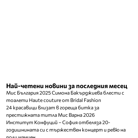
Най-четени новини за последния месец
Мис България 2025 Симона Бакърджиева блести с
тоалети Haute couture от Bridal Fashion
24 красавици влизат в гореща битка за
престижната титла Мис Варна 2026
Институт Конфуций – София отбеляза 20-
годишнината си с тържествен концерт и ревю на
поли мамиен