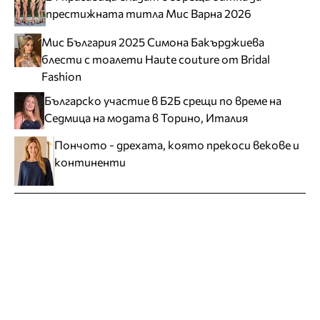
престижната титла Мис Варна 2026
Мис България 2025 Симона Бакърджиева
блести с тоалети Haute couture от Bridal
Fashion
Българско участие в Б2Б срещи по време на
Седмица на модата в Торино, Италия
Пончото - дрехата, която прекоси векове и
континенти