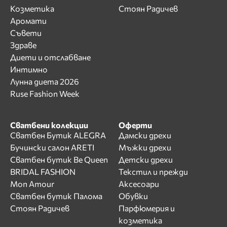
Козметика
Стоян Радичев
Аромати
Съвети
Здраве
Диети и отслабване
Интимно
Лунна диета 2026
Ruse Fashion Week
Сватбени колекции
Оферти
Сватбен Бутик ALEGRA
Дамски дрехи
Бучински салон ARETI
Мъжки дрехи
Сватбен бутик Be Queen
Детски дрехи
BRIDAL FASHION
Текстил и прежди
Mon Amour
Аксесоари
Сватбен бутик Палома
Обувки
Стоян Радичев
Парфюмерия и
козметика