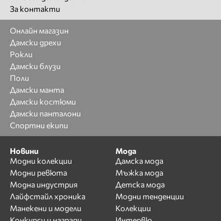
За контакти
Онлайн магазин
Дамски дрехи
Рокли
Дамски блузи
Поли
Дамски манта
Дамски костюми
Дамски панталони
Спортни екипи
Новини
Мода
Модни колекции
Дамска мода
Модни ревюта
Мъжка мода
Модна индустрия
Детска мода
Лайфстайл хроника
Модни тенденции
Манекени и модели
Колекции
Конкурси и награди
Интервю