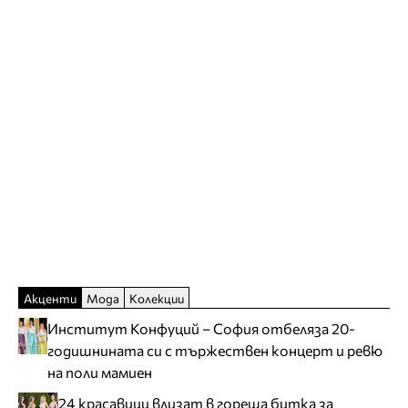
Акценти
Мода
Колекции
Институт Конфуций – София отбеляза 20-
годишнината си с тържествен концерт и ревю
на поли мамиен
24 красавици влизат в гореща битка за