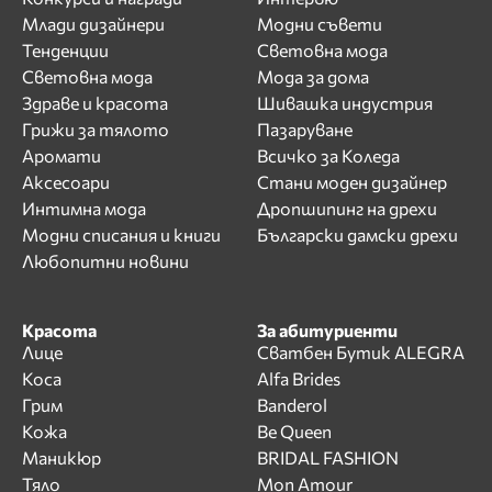
Млади дизайнери
Модни съвети
Тенденции
Световна мода
Световна мода
Мода за дома
Здраве и красота
Шивашка индустрия
Грижи за тялото
Пазаруване
Аромати
Всичко за Коледа
Аксесоари
Стани моден дизайнер
Интимна мода
Дропшипинг на дрехи
Модни списания и книги
Български дамски дрехи
Любопитни новини
Красота
За абитуриенти
Лице
Сватбен Бутик ALEGRA
Коса
Alfa Brides
Грим
Banderol
Кожа
Be Queen
Маникюр
BRIDAL FASHION
Тяло
Mon Amour