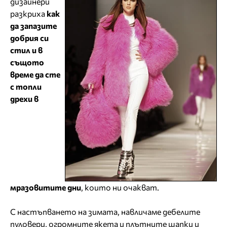
дизайнери
разкриха
как
да запазите
добрия си
стил и в
същото
време да сте
с топли
дрехи в
мразовитите дни
, които ни очакват.
С настъпването на зимата, навличаме дебелите
пуловери, огромните якета и плътните шапки и