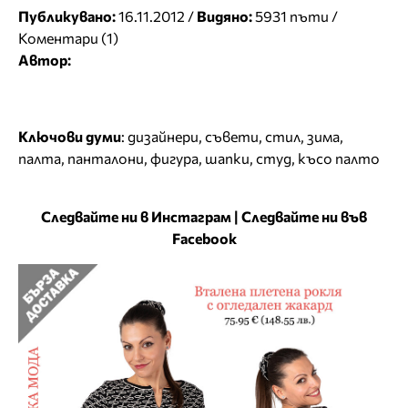
Публикувано:
16.11.2012 /
Видяно:
5931 пъти /
Коментари (1)
Автор:
Ключови думи
:
дизайнери
,
съвети
,
стил
,
зима
,
палта
,
панталони
,
фигура
,
шапки
,
студ
,
късо палто
Следвайте ни в Инстаграм
|
Следвайте ни във
Facebook