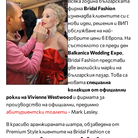
Всяка година българската
фирма
Bridal Fashion
изненадва клиентите си с
нови идеи, решения и ВИП
обслужване на най-
добрите цени в Европа. На
състоялото се преди ден
Balkanica Wedding Expo
,
Bridal Fashion представи
две английски марки на
българския пазар. Това са
новата
специална
колекция от официални
рокли на Vivienne Westwood
и фирмата за
производство на официални, предимно
абитуриентски тоалети
- Mark Lesley.
В красиво аранжираната шатра, обзаведена от
Premium Style клиентите на Bridal Fashion се