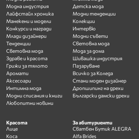
Модна индустрия
Детска мода
Лайфстайл хроника
Модни тенденции
Манекени и модели
Колекции
Конкурси и награди
Интервю
Млади дизайнери
Модни съвети
Тенденции
Световна мода
Световна мода
Мода за дома
Здраве и красота
Шивашка индустрия
Грижи за тялото
Пазаруване
Аромати
Всичко за Коледа
Аксесоари
Стани моден дизайнер
Интимна мода
Дропшипинг на дрехи
Модни списания и книги
Български дамски дрехи
Любопитни новини
Красота
За абитуриенти
Лице
Сватбен Бутик ALEGRA
Коса
Alfa Brides