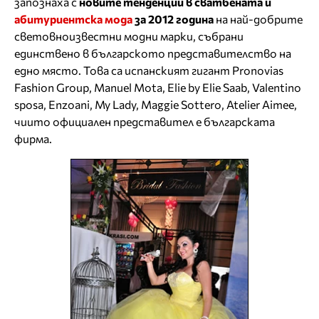
запознаха с
новите тенденции в сватбената и
абитуриентска мода
за 2012 година
на най-добрите
световноизвестни модни марки, събрани
единствено в българското представителство на
едно място. Това са испанският гигант Pronovias
Fashion Group, Manuel Mota, Elie by Elie Saab, Valentino
sposa, Enzoani, My Lady, Maggie Sottero, Atelier Aimee,
чиито официален представител е българската
фирма.