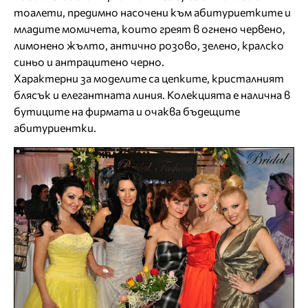
тоалети, предимно насочени към абитуриетките и
младите момичета, които греят в огнено червено,
лимонено жълто, антично розово, зелено, кралско
синьо и антрацитено черно.
Характерни за моделите са цепките, кристалният
блясък и елегантната линия. Колекцията е налична в
бутиците на фирмата и очаква бъдещите
абитуриентки.