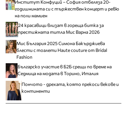
Институт Конфуций – София отбеляза 20-
годишнината си с тържествен концерт и ревю
на поли мамиен
24 красавици влизат в гореща битка за
престижната титла Мис Варна 2026
Мис България 2025 Симона Бакърджиева
блести с тоалети Haute couture от Bridal
Fashion
Българско участие в Б2Б срещи по време на
Седмица на модата в Торино, Италия
Пончото - дрехата, която прекоси векове и
континенти