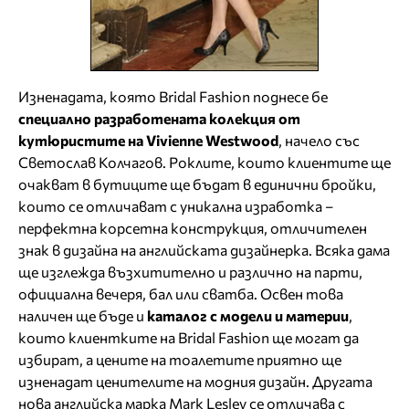
Изненадата, която Bridal Fashion поднесе бе
специално разработената колекция от
кутюристите на Vivienne Westwood
, начело със
Светослав Колчагов. Роклите, които клиентите ще
очакват в бутиците ще бъдат в единични бройки,
които се отличават с уникална изработка –
перфектна корсетна конструкция, отличителен
знак в дизайна на английската дизайнерка. Всяка дама
ще изглежда възхитително и различно на парти,
официална вечеря, бал или сватба. Освен това
наличен ще бъде и
каталог с модели и материи
,
които клиентките на Bridal Fashion ще могат да
избират, а цените на тоалетите приятно ще
изненадат ценителите на модния дизайн. Другата
нова английска марка Mark Lesley се отличава с