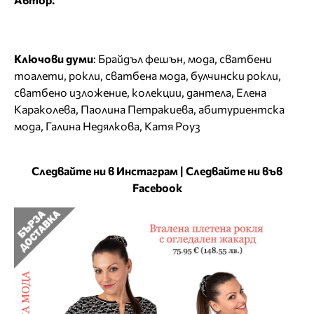
Ключови думи
:
Брайдъл фешън
,
мода
,
сватбени
тоалети
,
рокли
,
сватбена мода
,
булчински рокли
,
сватбено изложение
,
колекции
,
дантела
,
Елена
Караколева
,
Паолина Петракиева
,
абитуриентска
мода
,
Галина Недялкова
,
Катя Роуз
Следвайте ни в Инстаграм
|
Следвайте ни във
Facebook