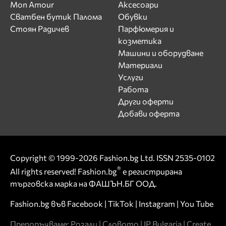
Mon Amour
Аксесоари
Сватбен бутик Палома
Обувки
Стоян Радичев
Парфюмерия и
козметика
Машини и оборудване
Материали
Услуги
Работа
Други оферти
Добави оферта
Copyright © 1999-2026 Fashion.bg Ltd. ISSN 2535-0102
®
All rights reserved! Fashion.bg
е регистрирана
търговска марка на ФАШЪН.БГ ООД.
Fashion.bg във
Facebook
|
TikTok
|
Instagram
|
You Tube
Препоръчваме:
Розали
|
Словото
|
IP Bulgaria
|
Create