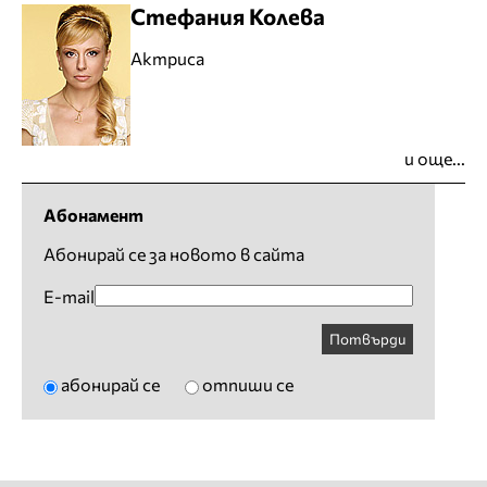
Стефания Колева
Актриса
и още...
Абонамент
Абонирай се за новото в сайта
E-mail
Потвърди
абонирай се
отпиши се