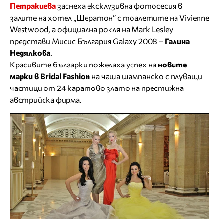
Петракиева
заснеха ексклузивна фотосесия в
залите на хотел „Шератон” с тоалетите на Vivienne
Westwood, а официална рокля на Mark Lesley
представи Мисис България Galaxy 2008 –
Галина
Недялкова
.
Красивите българки пожелаха успех на
новите
марки в Bridal Fashion
на чаша шампанско с плуващи
частици от 24 каратово злато на престижна
австрийска фирма.