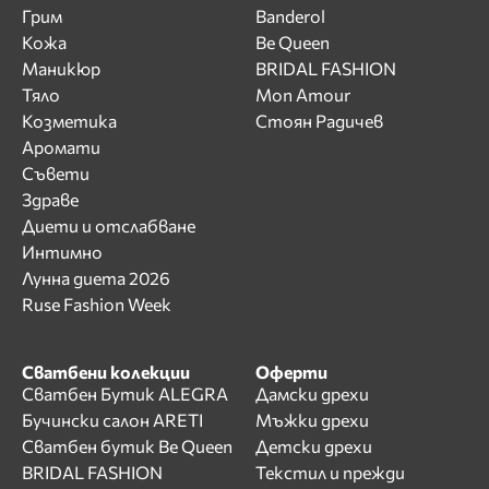
Грим
Banderol
Кожа
Be Queen
Маникюр
BRIDAL FASHION
Тяло
Mon Amour
Козметика
Стоян Радичев
Аромати
Съвети
Здраве
Диети и отслабване
Интимно
Лунна диета 2026
Ruse Fashion Week
Сватбени колекции
Оферти
Сватбен Бутик ALEGRA
Дамски дрехи
Бучински салон ARETI
Мъжки дрехи
Сватбен бутик Be Queen
Детски дрехи
BRIDAL FASHION
Текстил и прежди